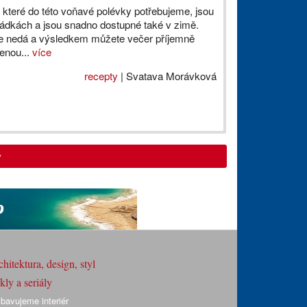
 které do této voňavé polévky potřebujeme, jsou
ádkách a jsou snadno dostupné také v zimě.
e nedá a výsledkem můžete večer příjemně
venou...
více
recepty
| Svatava Morávková
y
hitektura, design, styl
ly a seriály
bavujeme interiér