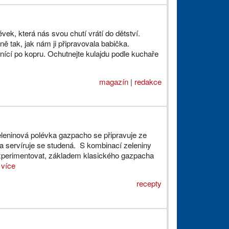
évek, která nás svou chutí vrátí do dětství.
ně tak, jak nám ji připravovala babička.
nící po kopru. Ochutnejte kulajdu podle kuchaře
magazín
|
redakce
eleninová polévka gazpacho se připravuje ze
 a servíruje se studená. S kombinací zeleniny
experimentovat, základem klasického gazpacha
.
více
recepty