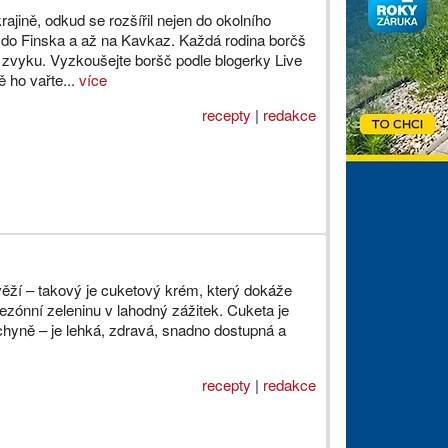
jině, odkud se rozšířil nejen do okolního
i do Finska a až na Kavkaz. Každá rodina borčš
 zvyku. Vyzkoušejte boršč podle blogerky Live
 ho vařte...
více
recepty
|
redakce
ží – takový je cuketový krém, který dokáže
ezónní zeleninu v lahodný zážitek. Cuketa je
hyně – je lehká, zdravá, snadno dostupná a
recepty
|
redakce