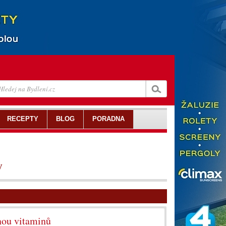
RECEPTY
BLOG
PORADNA
y
nou vitaminů