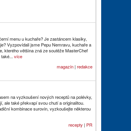
černí menu u kuchaře? Je zastáncem klasiky,
uje? Vyzpovídali jsme Pepu Nemravu, kuchaře a
e, kterého většina zná ze soutěže MasterChef
 také...
více
magazín
|
redakce
asem na vyzkoušení nových receptů na polévky,
í, ale také překvapí svou chutí a originalitou.
adiční kombinace surovin, vyzkoušejte některou
recepty
|
PR