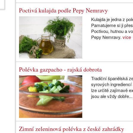
Poctivá kulajda podle Pepy Nemravy
Kulajda je jedna z pol
Pamatujeme si ji přes
Poctivou, hutnou a vo
Pepy Nemravy.
více
Polévka gazpacho - rajská dobrota
Tradiční španělská z
syrových ingrediencí
lze určitě zajímavě 
jsou ale vždy dobře..
Zimní zeleninová polévka z české zahrádky