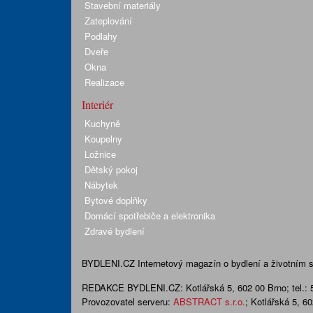
Stavební materiály
Zateplování
Podlahy
Dveře
Okna
Realizace
Interiér
Kuchyně
Koupelny
Ložnice
Dětský pokoj
Nábytek
Bytové doplňky
Domácí spotřebiče a elektronika
Zdravé bydlení
BYDLENI.CZ
Internetový magazín o bydlení a životním sty
REDAKCE BYDLENI.CZ:
Kotlářská 5, 602 00 Brno;
tel.:
Provozovatel serveru:
ABSTRACT s.r.o.
; Kotlářská 5, 6