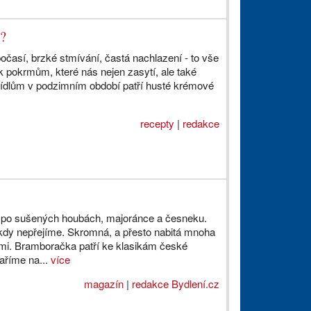
a?
očasí, brzké stmívání, častá nachlazení - to vše
k pokrmům, které nás nejen zasytí, ale také
 jídlům v podzimním období patří husté krémové
recepty
|
redakce
í po sušených houbách, majoránce a česneku.
ikdy nepřejíme. Skromná, a přesto nabitá mnoha
mi. Bramboračka patří ke klasikám české
vaříme na...
více
magazín
|
redakce Bydlení.cz