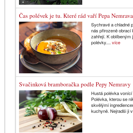
Čas polévek je tu. Které rád vaří Pepa Nemrav
Sychravé a chladné p
nás přirozeně obrací 
zahřejí. K oblíbeným
polévky....
více
Svačinková bramboračka podle Pepy Nemravy
Hustá polévka voníc
Polévka, kterou se n
skvělými ingredience
kuchyně. Nejradši ji 