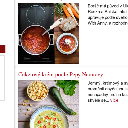
Boršč má původ v Ukra
Ruska a Polska, ale 
upravuje podle svého
With Anny, a rozhodně
Cuketový krém podle Pepy Nemravy
Jemný, krémový a svě
proměnit obyčejnou s
nenápadný hrdina kuc
skvěle se...
více