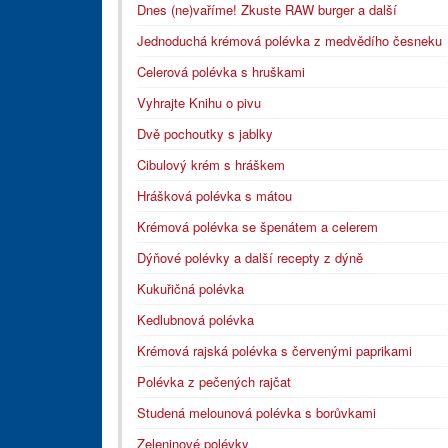
Dnes (ne)vaříme! Zkuste RAW burger a další
Jednoduchá krémová polévka z medvědího česneku
Celerová polévka s hruškami
Vyhrajte Knihu o pivu
Dvě pochoutky s jablky
Cibulový krém s hráškem
Hrášková polévka s mátou
Krémová polévka se špenátem a celerem
Dýňové polévky a další recepty z dýně
Kukuřičná polévka
Kedlubnová polévka
Krémová rajská polévka s červenými paprikami
Polévka z pečených rajčat
Studená melounová polévka s borůvkami
Zeleninové polévky