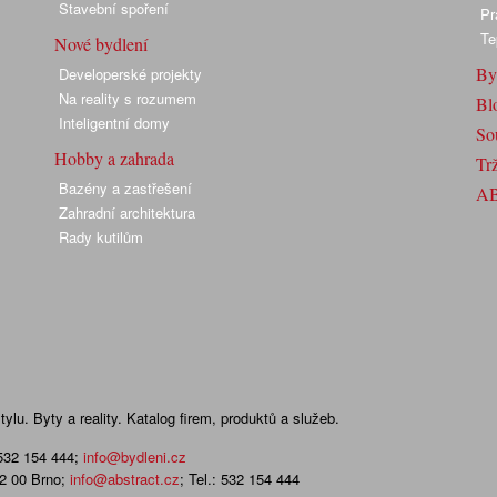
Stavební spoření
Pr
Te
Nové bydlení
By
Developerské projekty
Na reality s rozumem
Bl
Inteligentní domy
So
Hobby a zahrada
Trž
Bazény a zastřešení
A
Zahradní architektura
Rady kutilům
lu. Byty a reality. Katalog firem, produktů a služeb.
 532 154 444
;
info@bydleni.cz
02 00 Brno;
info@abstract.cz
; Tel.: 532 154 444