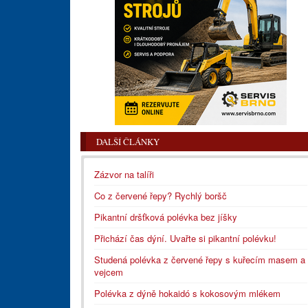
DALŠÍ ČLÁNKY
Zázvor na talíři
Co z červené řepy? Rychlý boršč
Pikantní dršťková polévka bez jíšky
Přichází čas dýní. Uvařte si pikantní polévku!
Studená polévka z červené řepy s kuřecím masem a
vejcem
Polévka z dýně hokaidó s kokosovým mlékem