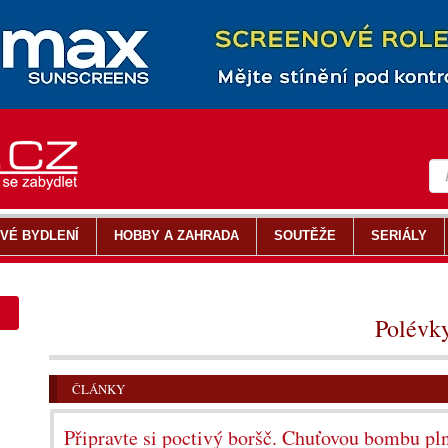
VÉ BYDLENÍ
HOBBY A ZAHRADA
SOUTĚŽE
SERIÁLY
Polévk
ČLÁNKY
Připravte si poctivý boršč. Chuťovou bombu pl