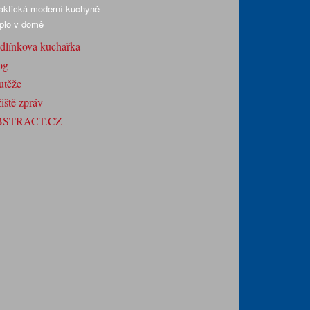
aktická moderní kuchyně
plo v domě
dlínkova kuchařka
og
utěže
iště zpráv
BSTRACT.CZ