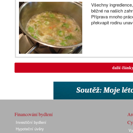
Všechny ingredience,
běžné na našich zahr
Příprava mnoho prác
překvapit rodinu una
další článk
Financování bydlení
Arc
Cyk
Investiční bydlení
Hypoteční úvěry
Vy