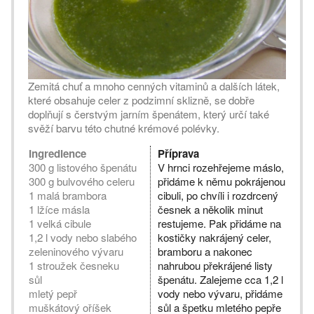
Zemitá chuť a mnoho cenných vitaminů a dalších látek,
které obsahuje celer z podzimní sklizně, se dobře
doplňují s čerstvým jarním špenátem, který určí také
svěží barvu této chutné krémové polévky.
Ingredience
Příprava
300 g listového špenátu
V hrnci rozehřejeme máslo,
300 g bulvového celeru
přidáme k němu pokrájenou
1 malá brambora
cibuli, po chvíli i rozdrcený
1 lžíce másla
česnek a několik minut
1 velká cibule
restujeme. Pak přidáme na
1,2 l vody nebo slabého
kostičky nakrájený celer,
zeleninového vývaru
bramboru a nakonec
1 stroužek česneku
nahrubou překrájené listy
sůl
špenátu. Zalejeme cca 1,2 l
mletý pepř
vody nebo vývaru, přidáme
muškátový oříšek
sůl a špetku mletého pepře