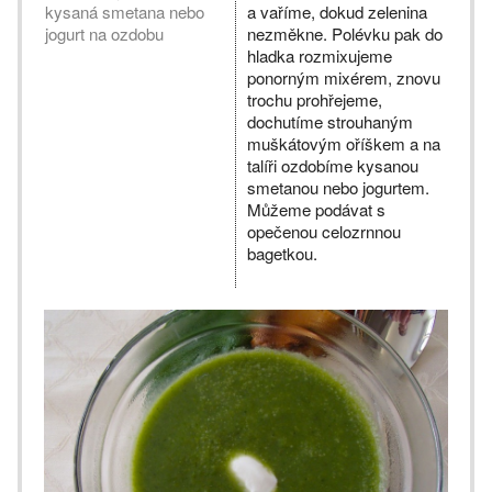
kysaná smetana nebo
a vaříme, dokud zelenina
jogurt na ozdobu
nezměkne. Polévku pak do
hladka rozmixujeme
ponorným mixérem, znovu
trochu prohřejeme,
dochutíme strouhaným
muškátovým oříškem a na
talíři ozdobíme kysanou
smetanou nebo jogurtem.
Můžeme podávat s
opečenou celozrnnou
bagetkou.