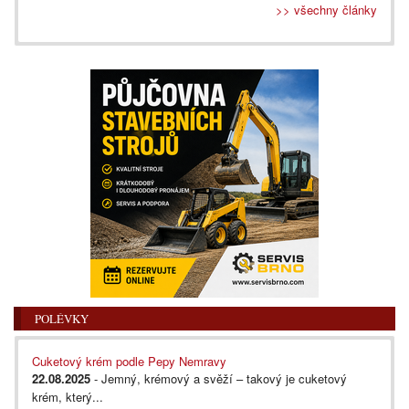
>> všechny články
POLÉVKY
Cuketový krém podle Pepy Nemravy
22.08.2025
- Jemný, krémový a svěží – takový je cuketový
krém, který...