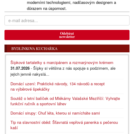
moderními technologiemi, nadčasovým designem a
důrazem na úspornost.
Odebírat
newsletter
BYDLÍNKOVA KUCHAŘKA
Šípkové tartaletky s marcipánem a rozmarýnovým krémem
31.07.2026
- Šípky si většina z nás spojuje s podzimem, ale
jejich jemně nakyslá...
Domácí uzení: Praktické návody, 134 návodů a recept
na výběrové špekáčky
Soutěž o letní balíček od Mlékárny Valašské Meziříčí: Vyhrajte
funkční ručník a sportovní láhev
Domácí sirupy: Chuť léta, kterou si namícháte sami
Tip na slavnostní oběd: Šťavnatá vepřová panenka s pečenou
kaší