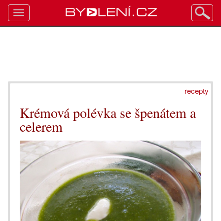
Toggle
navigation
recepty
Krémová polévka se špenátem a
celerem