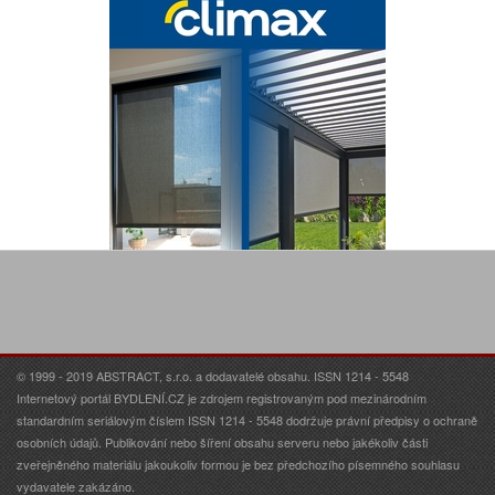
© 1999 - 2019 ABSTRACT, s.r.o. a dodavatelé obsahu. ISSN 1214 - 5548
Internetový portál BYDLENÍ.CZ je zdrojem registrovaným pod mezinárodním
standardním seriálovým číslem ISSN 1214 - 5548 dodržuje právní předpisy o ochraně
osobních údajů. Publikování nebo šíření obsahu serveru nebo jakékoliv části
zveřejněného materiálu jakoukoliv formou je bez předchozího písemného souhlasu
vydavatele zakázáno.