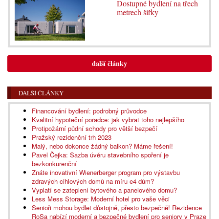
Dostupné bydlení na třech
metrech šířky
další články
DALŠÍ ČLÁNKY
Financování bydlení: podrobný průvodce
Kvalitní hypoteční poradce: jak vybrat toho nejlepšího
Protipožární půdní schody pro větší bezpečí
Pražský rezidenční trh 2023
Malý, nebo dokonce žádný balkon? Máme řešení!
Pavel Čejka: Sazba úvěru stavebního spoření je
bezkonkurenční
Znáte inovativní Wienerberger program pro výstavbu
zdravých cihlových domů na míru e4 dům?
Vyplatí se zateplení bytového a panelového domu?
Less Mess Storage: Moderní hotel pro vaše věci
Senioři mohou bydlet důstojně, přesto bezpečně! Rezidence
RoSa nabízí moderní a bezpečné bydlení pro seniory v Praze