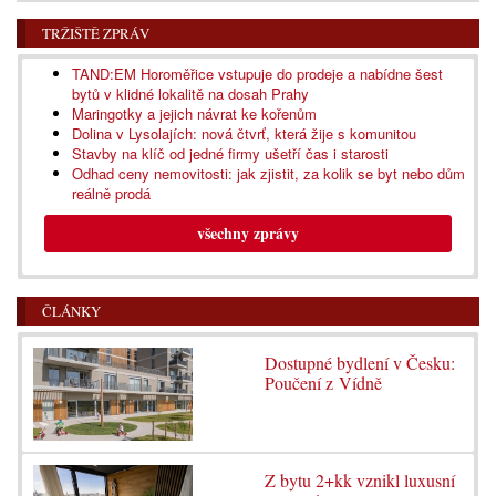
TRŽIŠTĚ ZPRÁV
TAND:EM Horoměřice vstupuje do prodeje a nabídne šest
bytů v klidné lokalitě na dosah Prahy
Maringotky a jejich návrat ke kořenům
Dolina v Lysolajích: nová čtvrť, která žije s komunitou
Stavby na klíč od jedné firmy ušetří čas i starosti
Odhad ceny nemovitosti: jak zjistit, za kolik se byt nebo dům
reálně prodá
všechny zprávy
ČLÁNKY
Dostupné bydlení v Česku:
Poučení z Vídně
Z bytu 2+kk vznikl luxusní