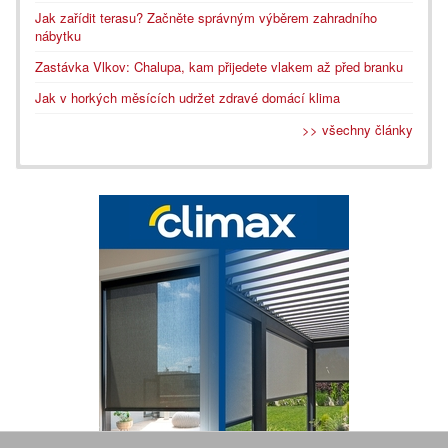
Jak zařídit terasu? Začněte správným výběrem zahradního
nábytku
Zastávka Vlkov: Chalupa, kam přijedete vlakem až před branku
Jak v horkých měsících udržet zdravé domácí klima
>> všechny články