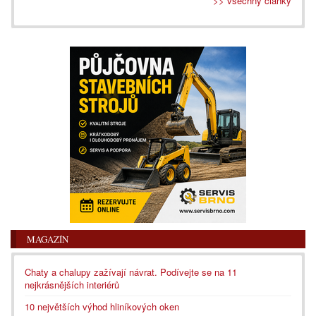
>> všechny články
MAGAZÍN
Chaty a chalupy zažívají návrat. Podívejte se na 11
nejkrásnějších interiérů
10 největších výhod hliníkových oken