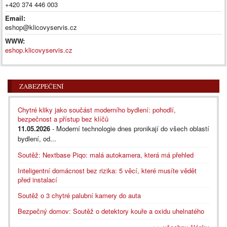
+420 374 446 003
Email:
eshop@klicovyservis.cz
WWW:
eshop.klicovyservis.cz
ZABEZPEČENÍ
Chytré kliky jako součást moderního bydlení: pohodlí,
bezpečnost a přístup bez klíčů
11.05.2026
- Moderní technologie dnes pronikají do všech oblastí
bydlení, od...
Soutěž: Nextbase Piqo: malá autokamera, která má přehled
Inteligentní domácnost bez rizika: 5 věcí, které musíte vědět
před instalací
Soutěž o 3 chytré palubní kamery do auta
Bezpečný domov: Soutěž o detektory kouře a oxidu uhelnatého