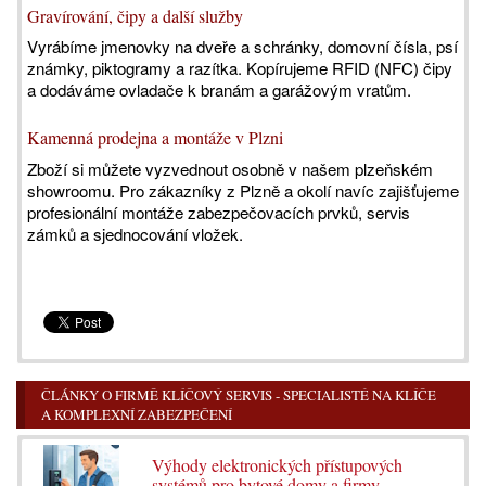
Gravírování, čipy a další služby
Vyrábíme jmenovky na dveře a schránky, domovní čísla, psí
známky, piktogramy a razítka. Kopírujeme RFID (NFC) čipy
a dodáváme ovladače k branám a garážovým vratům.
Kamenná prodejna a montáže v Plzni
Zboží si můžete vyzvednout osobně v našem plzeňském
showroomu. Pro zákazníky z Plzně a okolí navíc zajišťujeme
profesionální montáže zabezpečovacích prvků, servis
zámků a sjednocování vložek.
ČLÁNKY O FIRMĚ KLÍČOVÝ SERVIS - SPECIALISTÉ NA KLÍČE
A KOMPLEXNÍ ZABEZPEČENÍ
Výhody elektronických přístupových
systémů pro bytové domy a firmy