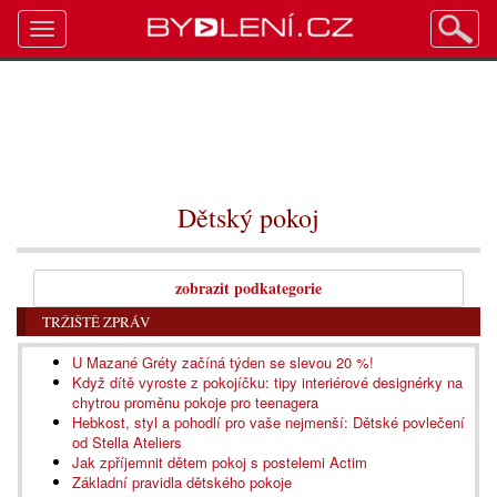
Toggle
navigation
Dětský pokoj
zobrazit podkategorie
TRŽIŠTĚ ZPRÁV
U Mazané Gréty začíná týden se slevou 20 %!
Když dítě vyroste z pokojíčku: tipy interiérové designérky na
chytrou proměnu pokoje pro teenagera
Hebkost, styl a pohodlí pro vaše nejmenší: Dětské povlečení
od Stella Ateliers
Jak zpříjemnit dětem pokoj s postelemi Actim
Základní pravidla dětského pokoje