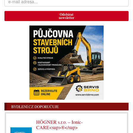
Odebírat
newsletter
BYDLENÍ.CZ DOPORUČUJE
HÖGNER s.r.o. – Ionic-
CARE<sup>®</sup>