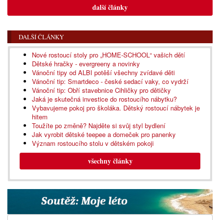
další články
DALŠÍ ČLÁNKY
Nové rostoucí stoly pro „HOME-SCHOOL“ vašich dětí
Dětské hračky - evergreeny a novinky
Vánoční tipy od ALBI potěší všechny zvídavé děti
Vánoční tip: Smartdeco - české sedací vaky, co vydrží
Vánoční tip: Obří stavebnice Cihličky pro dětičky
Jaká je skutečná investice do rostoucího nábytku?
Vybavujeme pokoj pro školáka. Dětský rostoucí nábytek je
hitem
Toužíte po změně? Najděte si svůj styl bydlení
Jak vyrobit dětské teepee a domeček pro panenky
Význam rostoucího stolu v dětském pokoji
všechny články