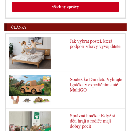
všechny zprávy
ČLÁNKY
Jak vybrat postel, která
podpoří zdravý vývoj dítěte
Soutěž ke Dni dětí: Vyhrajte
Igráčka v expedičním autě
MultiGO
Správná hračka: Když si
děti hrají a rodiče mají
dobrý pocit