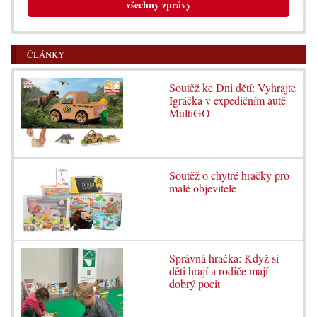
všechny zprávy
ČLÁNKY
Soutěž ke Dni dětí: Vyhrajte
Igráčka v expedičním autě
MultiGO
Soutěž o chytré hračky pro
malé objevitele
Správná hračka: Když si
děti hrají a rodiče mají
dobrý pocit