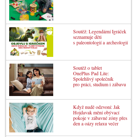
Soutěž: Legendární Igráček
seznamuje děti
s paleontologií a archeologií
Soutěž o tablet
OnePlus Pad Lite:
Spolehlivý společník
pro práci, studium i zábavu
Když nudě odzvoní: Jak
Hojdavak mění obývací
pokoje v zábavné zóny přes
den a oázy relaxu večer