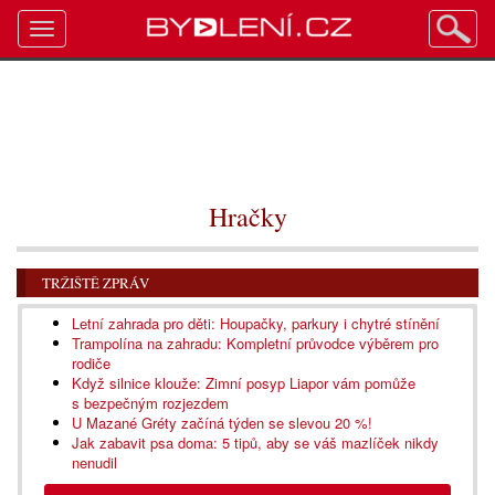
Toggle
navigation
Hračky
TRŽIŠTĚ ZPRÁV
Letní zahrada pro děti: Houpačky, parkury i chytré stínění
Trampolína na zahradu: Kompletní průvodce výběrem pro
rodiče
Když silnice klouže: Zimní posyp Liapor vám pomůže
s bezpečným rozjezdem
U Mazané Gréty začíná týden se slevou 20 %!
Jak zabavit psa doma: 5 tipů, aby se váš mazlíček nikdy
nenudil