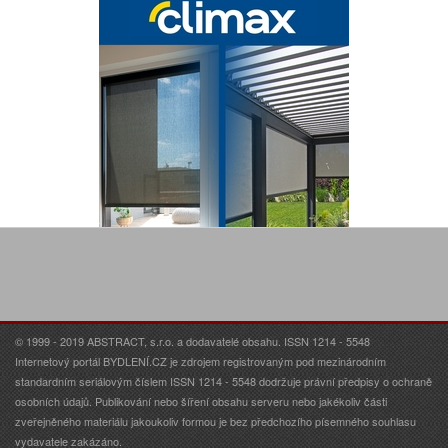
© 1999 - 2019 ABSTRACT, s.r.o. a dodavatelé obsahu. ISSN 1214 - 5548
Internetový portál BYDLENÍ.CZ je zdrojem registrovaným pod mezinárodním
standardním seriálovým číslem ISSN 1214 - 5548 dodržuje právní předpisy o ochraně
osobních údajů. Publikování nebo šíření obsahu serveru nebo jakékoliv části
zveřejněného materiálu jakoukoliv formou je bez předchozího písemného souhlasu
vydavatele zakázáno.