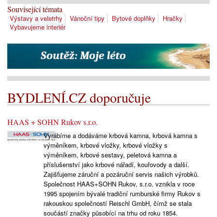
Související témata
Výstavy a veletrhy
Vánoční tipy
Bytové doplňky
Hračky
Vybavujeme interiér
BYDLENÍ.CZ doporučuje
HAAS + SOHN Rukov s.r.o.
Vyrábíme a dodáváme krbová kamna, krbová kamna s
výměníkem, krbové vložky, krbové vložky s
výměníkem, krbové sestavy, peletová kamna a
příslušenství jako krbové nářadí, kouřovody a další.
Zajišťujeme záruční a pozáruční servis našich výrobků.
Společnost HAAS+SOHN Rukov, s.r.o. vznikla v roce
1995 spojením bývalé tradiční rumburské firmy Rukov s
rakouskou společností Reischl GmbH, čímž se stala
součástí značky působící na trhu od roku 1854.