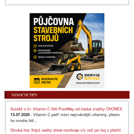
VÁNOČNÍ TIPY
Soutěž o 2× Vitamin C 500 PureWay od české značky OVONEX
13.07.2026
- Vitamin C patří mezi nejznámější vitaminy, přesto
ho mnoho lidí...
Divoká hra: Když reality show rozehraje víc než jen boj o přežití