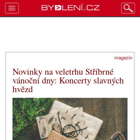
Toggle
navigation
magazín
Novinky na veletrhu Stříbrné
vánoční dny: Koncerty slavných
hvězd