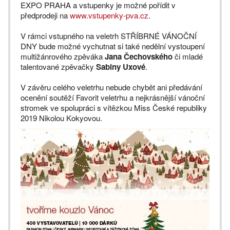
EXPO PRAHA a vstupenky je možné pořídit v
předprodeji na
www.vstupenky-pva.cz
.
V rámci vstupného na veletrh STŘÍBRNÉ VÁNOČNÍ
DNY bude možné vychutnat si také nedělní vystoupení
multižánrového zpěváka
Jana Čechovského
či mladé
talentované zpěvačky
Sabiny Uxové
.
V závěru celého veletrhu nebude chybět ani předávání
ocenění soutěží Favorit veletrhu a nejkrásnější vánoční
stromek ve spolupráci s vítězkou Miss České republiky
2019 Nikolou Kokyovou.