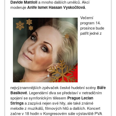
Davide Mattioli
a mnoho dalších umělců. Akci
moderuje
Anife Ismet Hassan Vyskočilová
.
Večerní
program 14.
prosince bude
patřit jedné z
nejvýznamnějších zpěvaček české hudební scény
Báře
Basikové
. Legendární diva se představí v netradičním
spojení se symfonickým tělesem
Prague Lecian
Strings
a zazpívá nejen své hity, ale také známé
melodie z muzikálů, filmových hitů a dalších. Koncert
začne v 18 hodin v Kongresovém sále výstaviště PVA