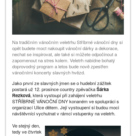
Na tradičním vánočním veletrhu Stříbrné vánoční dny si
opět budete moct nakoupit vánoční dárky a dekorace,
nechat se inspirovat, ale také si můžete odpočinout a
zapomenout na stres kolem. Veletrh nabídne bohatý
doprovodný program a letos bude nově zpestřen
vánočními koncerty slavných hvězd.
Jako první ze slavných jmen se o hudební zážitek
postará už 12. prosince country zpěvačka
Šárka
Rezková
, která vystoupí při zahájení veletrhu
STŘÍBRNÉ VÁNOČNÍ DNY konaném ve spolupráci s
organizací Ulice dětem. Její vystoupení si budou moci
návštěvníci vychutnat v rámci vstupenky na veletrh.
Ve stejný den,
tedy ve čtvrtek