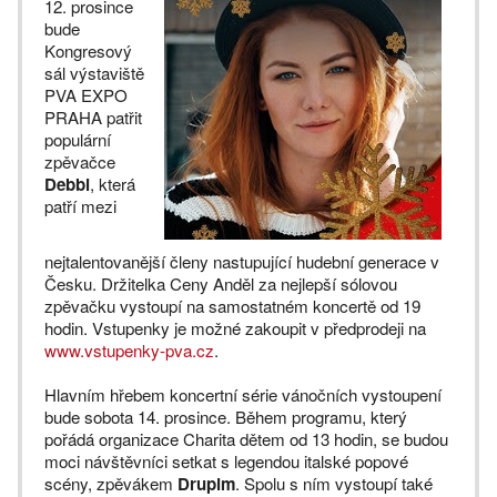
12. prosince
bude
Kongresový
sál výstaviště
PVA EXPO
PRAHA patřit
populární
zpěvačce
Debbi
, která
patří mezi
nejtalentovanější členy nastupující hudební generace v
Česku. Držitelka Ceny Anděl za nejlepší sólovou
zpěvačku vystoupí na samostatném koncertě od 19
hodin. Vstupenky je možné zakoupit v předprodeji na
www.vstupenky-pva.cz
.
Hlavním hřebem koncertní série vánočních vystoupení
bude sobota 14. prosince. Během programu, který
pořádá organizace Charita dětem od 13 hodin, se budou
moci návštěvníci setkat s legendou italské popové
scény, zpěvákem
Drupim
. Spolu s ním vystoupí také