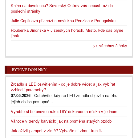
Kniha na dovolenou? Severský Ostrov vás nepustí až do
poslední stránky
Julie Caplinová přichází s novinkou Penzion v Portugalsku
Roubenka Jindřiška v Jizerských horách. Místo, kde čas plyne
jinak
>> všechny články
BYTOVÉ DOPLŇKY
Zrcadlo s LED osvětlením - co je dobré vědět a jak vybírat
vzhled i parametry?
07.05.2026
- Od chvíle, kdy se LED zrcadla objevila na trhu,
jejich obliba postupně...
Vyrobte si betonovou ruku: DIY dekorace a miska v jednom
Vánoce v trendy barvách: jak na proměnu starých ozdob
Jak oživit parapet v zimě? Vytvořte si zimní truhlík