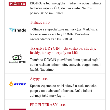
ISOTRA je technologickým lídrem v oblasti stínicí
techniky nejen v ČR, ale i ve světě. Na trhu
působí již od roku 1992....
T-shade s.r.o.
T‑Shade se specializuje na markýzy Markilux a
boční screenové rolety ROMA. Poskytuje
nadstandardní záruku 5-10 let....
Tesařství DRYGIN – dřevostavby, střechy,
fasády, terasy a pergoly na klíč
Tesařství DRYGIN je ověřená firma specializující
se na realizaci střech, dřevostaveb, pergol, teras i
fasád. Nabízíme...
Atypy s.r.o.
Specializujeme se na hliníkové a bioklimatické
pergoly se stahovací střechou. Naše řešení
zahrnují také markýzy,...
PROFI-TERASY s.r.o.