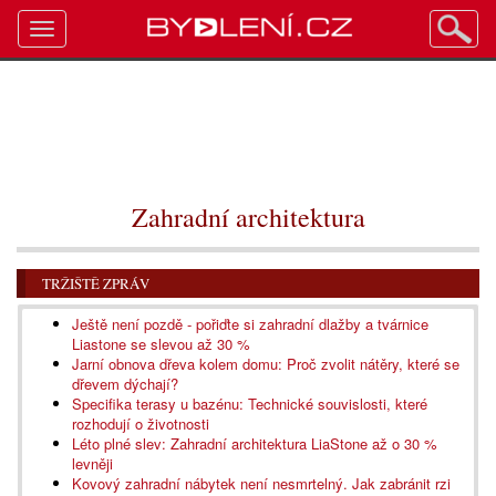
Toggle
navigation
Zahradní architektura
TRŽIŠTĚ ZPRÁV
Ještě není pozdě - pořiďte si zahradní dlažby a tvárnice
Liastone se slevou až 30 %
Jarní obnova dřeva kolem domu: Proč zvolit nátěry, které se
dřevem dýchají?
Specifika terasy u bazénu: Technické souvislosti, které
rozhodují o životnosti
Léto plné slev: Zahradní architektura LiaStone až o 30 %
levněji
Kovový zahradní nábytek není nesmrtelný. Jak zabránit rzi