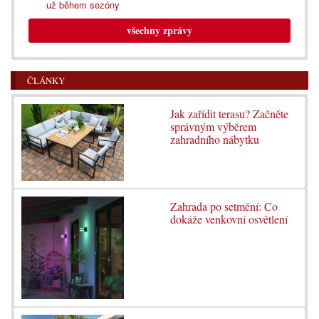
už během sezóny
všechny zprávy
ČLÁNKY
Jak zařídit terasu? Začněte
správným výběrem
zahradního nábytku
Zahrada po setmění: Co
dokáže venkovní osvětlení