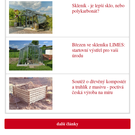
Skleník - je lepší sklo, nebo
polykarbonát?
Březen ve skleníku LIMES:
startovní výstřel pro vaši
úrodu
Soutěž o dřevěný kompostér
a truhlík z masivu - poctivá
česká výroba na míru
další články