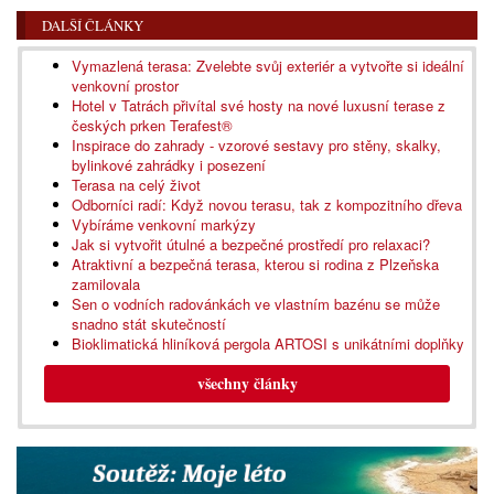
DALŠÍ ČLÁNKY
Vymazlená terasa: Zvelebte svůj exteriér a vytvořte si ideální
venkovní prostor
Hotel v Tatrách přivítal své hosty na nové luxusní terase z
českých prken Terafest®
Inspirace do zahrady - vzorové sestavy pro stěny, skalky,
bylinkové zahrádky i posezení
Terasa na celý život
Odborníci radí: Když novou terasu, tak z kompozitního dřeva
Vybíráme venkovní markýzy
Jak si vytvořit útulné a bezpečné prostředí pro relaxaci?
Atraktivní a bezpečná terasa, kterou si rodina z Plzeňska
zamilovala
Sen o vodních radovánkách ve vlastním bazénu se může
snadno stát skutečností
Bioklimatická hliníková pergola ARTOSI s unikátními doplňky
všechny články