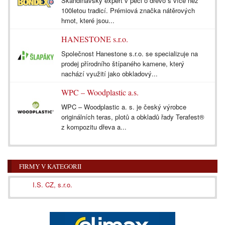
Skandinávský expert v péči o dřevo s více než
100letou tradicí. Prémiová značka nátěrových
hmot, které jsou...
HANESTONE s.r.o.
Společnost Hanestone s.r.o. se specializuje na
prodej přírodního štípaného kamene, který
nachází využití jako obkladový...
WPC – Woodplastic a.s.
WPC – Woodplastic a. s. je český výrobce
originálních teras, plotů a obkladů řady Terafest®
z kompozitu dřeva a...
FIRMY V KATEGORII
I.S. CZ, s.r.o.