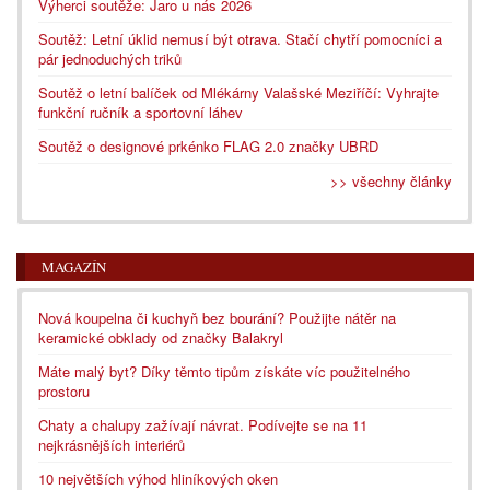
Výherci soutěže: Jaro u nás 2026
Soutěž: Letní úklid nemusí být otrava. Stačí chytří pomocníci a
pár jednoduchých triků
Soutěž o letní balíček od Mlékárny Valašské Meziříčí: Vyhrajte
funkční ručník a sportovní láhev
Soutěž o designové prkénko FLAG 2.0 značky UBRD
>> všechny články
MAGAZÍN
Nová koupelna či kuchyň bez bourání? Použijte nátěr na
keramické obklady od značky Balakryl
Máte malý byt? Díky těmto tipům získáte víc použitelného
prostoru
Chaty a chalupy zažívají návrat. Podívejte se na 11
nejkrásnějších interiérů
10 největších výhod hliníkových oken