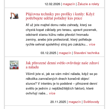
12.02.2026
|
magazín
|
Žaluzie a rolety
Půjčovna techniky pro profíky i kutily: Když
potřebujete udělat pořádný kus práce
Ať už jste majitel domu nebo zahrady, který se
chystá kopat základy pro terasu, upravit pozemek,
odstranit starou kůlnu nebo převézt hromadu
zeminy, anebo jste profesionál, který potřebuje
rychle sehnat spolehlivý stroj pro zakázku...
více
03.12.2025
|
magazín
|
Stavební technika
Jak přirozené denní světlo ovlivňuje naše zdraví
a náladu
Všimli jste si, jak se vám mění nálada, když se po
několika zamračených dnech konečně objeví
slunce? V interiéru je to podobné – přirozené denní
světlo je jedním z nejdůležitějších faktorů, které
ovlivňují naše...
více
20.11.2025
|
magazín
|
Světlovody