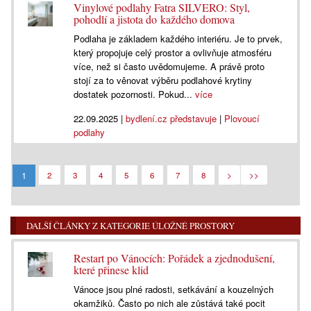
Vinylové podlahy Fatra SILVERO: Styl,
pohodlí a jistota do každého domova
Podlaha je základem každého interiéru. Je to prvek,
který propojuje celý prostor a ovlivňuje atmosféru
více, než si často uvědomujeme. A právě proto
stojí za to věnovat výběru podlahové krytiny
dostatek pozornosti. Pokud...
více
22.09.2025
|
bydlení.cz představuje
|
Plovoucí
podlahy
1
2
3
4
5
6
7
8
>
>>
DALŠÍ ČLÁNKY Z KATEGORIE ÚLOŽNÉ PROSTORY
Restart po Vánocích: Pořádek a zjednodušení,
které přinese klid
Vánoce jsou plné radosti, setkávání a kouzelných
okamžiků. Často po nich ale zůstává také pocit