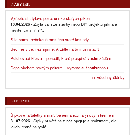
NÁBYTEK
Vyrobte si stylové posezení ze starých prken
13.04.2026
- Zbyla vám ze stavby nebo DIY projektu prkna a
nevíte, co s nimi?...
Síla barev: nečekaná proměna staré komody
Sedíme více, než spíme. A židle na to musí stačit
Polohovací křesla – pohodlí, které prospívá vašim zádům
Dejte sbohem rovným policím – vyrobte si šestihrannou
>> všechny články
KUCHYNĚ
Šípkové tartaletky s marcipánem a rozmarýnovým krémem
31.07.2026
- Šípky si většina z nás spojuje s podzimem, ale
jejich jemně nakyslá...