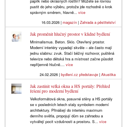
paprik nebo okrasných rostlin? Můžete se rovnou
pustit do jeho výběru, protože jde rozhodně o krok
správným směrem, hlavně...
více
16.03.2026
|
magazín
|
Zahrada a pěstitelství
Jak proměnit hlučný prostor v klidné bydlení
Minimalismus. Beton. Sklo. Otevřený prostor.
Moderní interiéry vypadají skvěle – ale často mají
jednu slabinu: zvuk. Stačí běžný rozhovor, puštěná
televize nebo dětská hra a místnost začne působit
nepříjemně hlučně....
více
24.02.2026
|
bydlení.cz představuje
|
Akustika
Jak zastínit velká okna a HS portály: Přehled
řešení pro moderní bydlení
Velkoformátová okna, posuvné stěny a HS portály
se v posledních letech staly symbolem moderní
architektury. Přinášejí do interiéru maximum
denního světla, propojují dům se zahradou a
vytvářejí pocit vzdušnosti a prostoru. S...
více