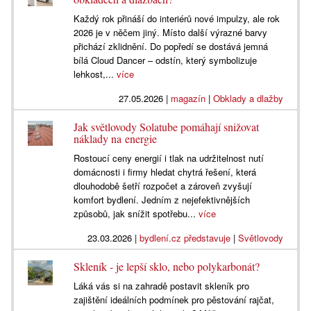
Každý rok přináší do interiérů nové impulzy, ale rok
2026 je v něčem jiný. Místo další výrazné barvy
přichází zklidnění. Do popředí se dostává jemná
bílá Cloud Dancer – odstín, který symbolizuje
lehkost,...
více
27.05.2026
|
magazín
|
Obklady a dlažby
Jak světlovody Solatube pomáhají snižovat
náklady na energie
Rostoucí ceny energií i tlak na udržitelnost nutí
domácnosti i firmy hledat chytrá řešení, která
dlouhodobě šetří rozpočet a zároveň zvyšují
komfort bydlení. Jedním z nejefektivnějších
způsobů, jak snížit spotřebu...
více
23.03.2026
|
bydlení.cz představuje
|
Světlovody
Skleník - je lepší sklo, nebo polykarbonát?
Láká vás si na zahradě postavit skleník pro
zajištění ideálních podmínek pro pěstování rajčat,