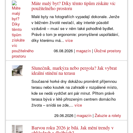
Máte malý byt? Díky těmto tipům získáte víc
použitelného prostoru
Malé byty na fotografiích vypadají dokonale. Jenže
v běžném životě nestačí, aby interiér působil
vzdušně – musí se v něm také pohodlně bydlet.
Právě o tom je ergonomie: promyšlené uspořádání,
díky kterému má...
více
06.08.2026
|
magazín
|
Úložné prostory
Slunečník, markýza nebo pergola? Jak vybrat
ideální stínění na terasu
Současné horké dny dokážou proměnit příjemnou
terasu nebo koutek na zahradě v rozpálené místo,
kde se nedá vydržet ani pár minut. Přitom právě
terasa bývá v létě přirozeným centrem domácího
života – snídá se zde,...
více
29.06.2026
|
magazín
|
Žaluzie a rolety
Barvou roku 2026 je bílá. Jak mění trendy v
obkladech a dlažbách?