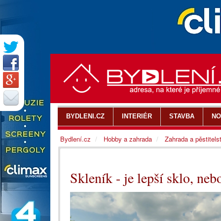
BYDLENI.CZ
INTERIÉR
STAVBA
NO
Bydlení.cz
Hobby a zahrada
Zahrada a pěstitels
Skleník - je lepší sklo, ne