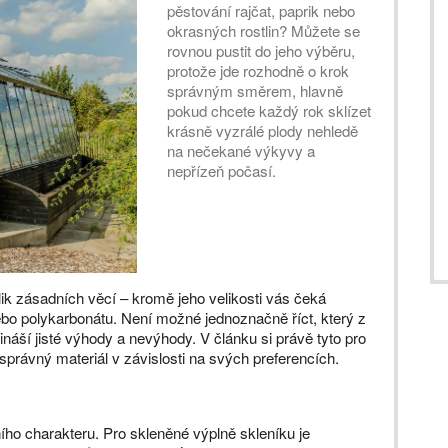
pěstování rajčat, paprik nebo
okrasných rostlin? Můžete se
rovnou pustit do jeho výběru,
protože jde rozhodně o krok
správným směrem, hlavně
pokud chcete každý rok sklízet
krásně vyzrálé plody nehledě
na nečekané výkyvy a
nepřízeň počasí.
lik zásadních věcí – kromě jeho velikosti vás čeká
 nebo polykarbonátu. Není možné jednoznačně říct, který z
řináší jisté výhody a nevýhody. V článku si právě tyto pro
 správný materiál v závislosti na svých preferencích.
ího charakteru. Pro skleněné výplně skleníku je