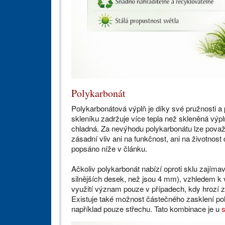
Polykarbonát
Polykarbonátová výplň je díky své pružnosti a p
skleníku zadržuje více tepla než skleněná výpl
chladná. Za nevýhodu polykarbonátu lze považ
zásadní vliv ani na funkčnost, ani na životnos
popsáno níže v článku.
Ačkoliv polykarbonát nabízí oproti sklu zajíma
silnějších desek, než jsou 4 mm), vzhledem k 
využití význam pouze v případech, kdy hrozí zv
Existuje také možnost částečného zasklení pol
například pouze střechu. Tato kombinace je u