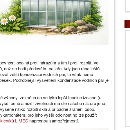
evnosti odolná proti nárazům a tím i proti rozbití. Ve
ň, což se hodí především na jaře, kdy jsou rána ještě
ovat větší kondenzaci vodních par, ta však nemá
t desek. Podrobnější vysvětlení kondenzace vodních par je
vé výhody, zejména co se týká lepší tepelné izolace (u
vyšší ceně a nižší životnosti má dle našeho názoru jeho
ýšené riziko rozbití skla a případné zranění osob.
ykarbonátem, pro jeho vyšší odolnost ho lze použít
skleníků LIMES
naprostou samozřejmostí.