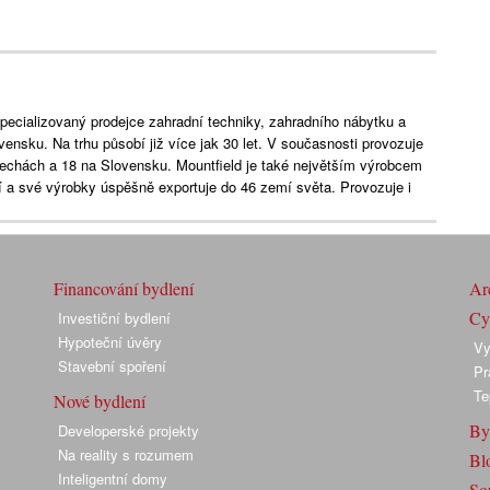
specializovaný prodejce zahradní techniky, zahradního nábytku a
ensku. Na trhu působí již více jak 30 let. V současnosti provozuje
 Čechách a 18 na Slovensku. Mountfield je také největším výrobcem
 a své výrobky úspěšně exportuje do 46 zemí světa. Provozuje i
Financování bydlení
Arc
Cyk
Investiční bydlení
Hypoteční úvěry
Vy
Stavební spoření
Pr
Te
Nové bydlení
By
Developerské projekty
Na reality s rozumem
Bl
Inteligentní domy
So