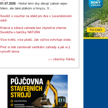
01.07.2026
- Horké letní dny dávají zabrat nejen
lidem, ale také ptákům a hmyzu. V...
Soutěž o voucher na oběd pro dva v Levandulovém
údolí
Krásná a zdravá zahrada bez zbytečné chemie.
Soutěžte o balíčky NATURA
Více květů, více plodů. Jak výživa ovlivňuje úrodu
Proč si lidé zamilovali vertikální zahrady a jak si ji
vytvořit doma
>> všechny články