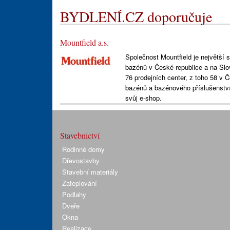
BYDLENÍ.CZ doporučuje
Mountfield a.s.
Společnost Mountfield je největší 
bazénů v České republice a na Slov
76 prodejních center, z toho 58 v
bazénů a bazénového příslušenství
svůj e-shop.
Stavebnictví
Rodinné domy
Dřevostavby
Stavební materiály
Zateplování
Podlahy
Dveře
Okna
Realizace