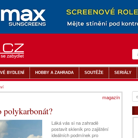
VÉ BYDLENÍ
HOBBY A ZAHRADA
SOUTĚŽE
SERIÁLY
tví
magazín
bo polykarbonát?
Láká vás si na zahradě
postavit skleník pro zajištění
ideálních podmínek pro