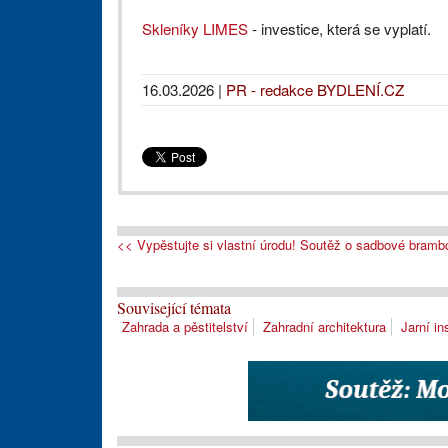
Skleníky LIMES
- investice, která se vyplatí.
16.03.2026
|
PR - redakce BYDLENÍ.CZ
<< Vypěstujte si vlastní úrodu! Soutěž o sadbové bram
Související témata
Zahrada a pěstitelství
Zahradní architektura
Jarní in