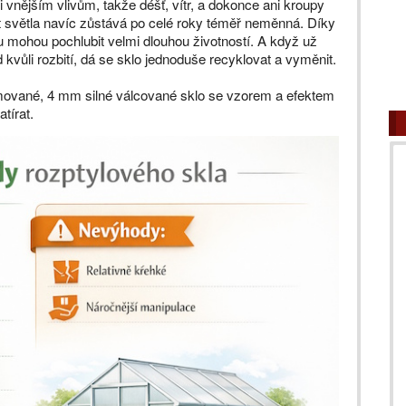
 vnějším vlivům, takže déšť, vítr, a dokonce ani kroupy
t světla navíc zůstává po celé roky téměř neměnná. Díky
 mohou pochlubit velmi dlouhou životností. A když už
d kvůli rozbití, dá se sklo jednoduše recyklovat a vyměnit.
ované, 4 mm silné válcované sklo se vzorem a efektem
tírat.