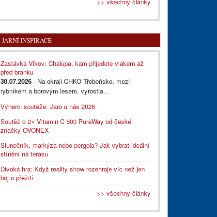
>> všechny články
JARNÍ INSPIRACE
Zastávka Vlkov: Chalupa, kam přijedete vlakem až
před branku
30.07.2026
- Na okraji CHKO Třeboňsko, mezi
rybníkem a borovým lesem, vyrostla...
Výherci soutěže: Jaro u nás 2026
Soutěž o 2× Vitamin C 500 PureWay od české
značky OVONEX
Slunečník, markýza nebo pergola? Jak vybrat ideální
stínění na terasu
Divoká hra: Když reality show rozehraje víc než jen
boj o přežití
>> všechny články