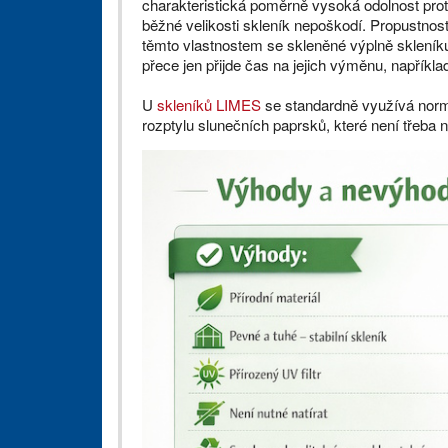
charakteristická poměrně vysoká odolnost proti
běžné velikosti skleník nepoškodí. Propustnos
těmto vlastnostem se skleněné výplně skleníku
přece jen přijde čas na jejich výměnu, napříkla
U
skleníků LIMES
se standardně využívá norm
rozptylu slunečních paprsků, které není třeba na