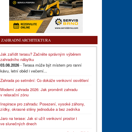
ZAHRADNÍ ARCHITEKTURA
Jak zařídit terasu? Začněte správným výběrem
zahradního nábytku
03.08.2026
- Terasa může být místem pro ranní
kávu, letní oběd i večerní...
Zahrada po setmění: Co dokáže venkovní osvětlení
Moderní zahrada 2026: Jak proměnit zahradu
v relaxační zónu
Inspirace pro zahradu: Posezení, vysoké záhony,
zídky, okrasné stěny jednoduše a bez zedníka
Jaro na terase: Jak si užít venkovní prostor i
ve slunečných dnech