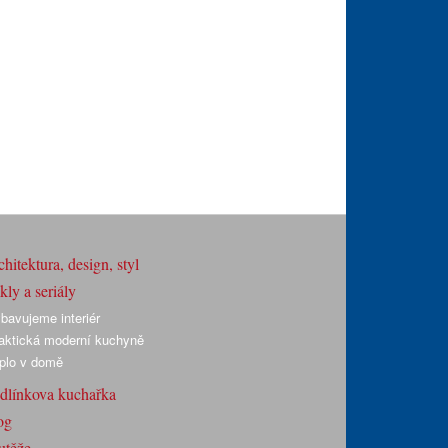
hitektura, design, styl
ly a seriály
bavujeme interiér
aktická moderní kuchyně
plo v domě
dlínkova kuchařka
og
utěže