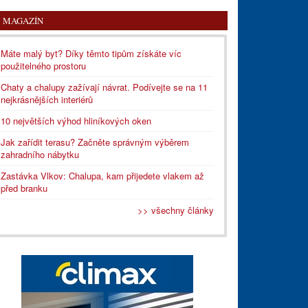
MAGAZÍN
Máte malý byt? Díky těmto tipům získáte víc
použitelného prostoru
Chaty a chalupy zažívají návrat. Podívejte se na 11
nejkrásnějších interiérů
10 největších výhod hliníkových oken
Jak zařídit terasu? Začněte správným výběrem
zahradního nábytku
Zastávka Vlkov: Chalupa, kam přijedete vlakem až
před branku
>> všechny články