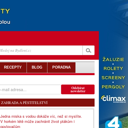
RECEPTY
BLOG
PORADNA
Odebírat
newsletter
ZAHRADA A PĚSTITELSTVÍ
Jedna miska s vodou dokáže víc, než si myslíte.
V horkém létě může zachránit život ptákům i
opylovačům