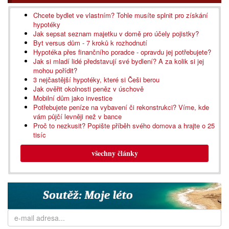
Chcete bydlet ve vlastním? Tohle musíte splnit pro získání
hypotéky
Jak sepsat seznam majetku v domě pro účely pojistky?
Byt versus dům - 7 kroků k rozhodnutí
Hypotéka přes finančního poradce - opravdu jej potřebujete?
Jak si mladí lidé představují své bydlení? A za kolik si jej
mohou pořídit?
3 nejčastější hypotéky, které si Češi berou
Jak ověřit okolnosti peněz v úschově
Mobilní dům jako investice
Potřebujete peníze na vybavení či rekonstrukci? Víme, kde
vám půjčí levněji než v bance
Proč to nezkusit? Popište příběh svého domova a hrajte o 25
tisíc
všechny články