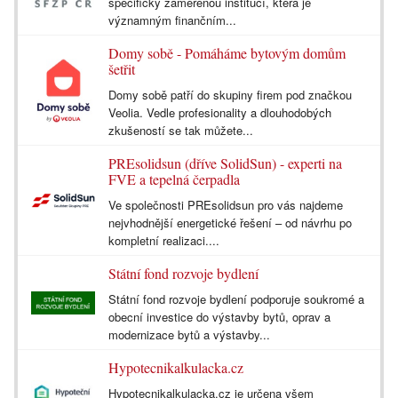
specificky zaměřenou institucí, která je
významným finančním...
Domy sobě - Pomáháme bytovým domům
šetřit
Domy sobě patří do skupiny firem pod značkou
Veolia. Vedle profesionality a dlouhodobých
zkušeností se tak můžete...
PREsolidsun (dříve SolidSun) - experti na
FVE a tepelná čerpadla
Ve společnosti PREsolidsun pro vás najdeme
nejvhodnější energetické řešení – od návrhu po
kompletní realizaci....
Státní fond rozvoje bydlení
Státní fond rozvoje bydlení podporuje soukromé a
obecní investice do výstavby bytů, oprav a
modernizace bytů a výstavby...
Hypotecnikalkulacka.cz
Hypotecnikalkulacka.cz je určena všem