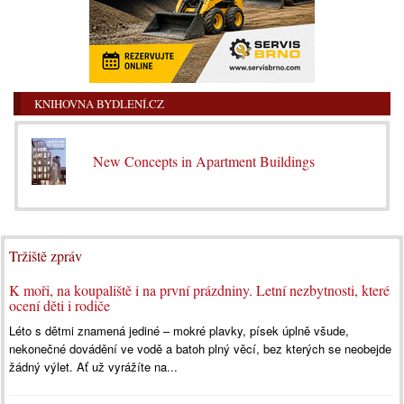
KNIHOVNA BYDLENÍ.CZ
New Concepts in Apartment Buildings
Tržiště zpráv
K moři, na koupaliště i na první prázdniny. Letní nezbytnosti, které
ocení děti i rodiče
Léto s dětmi znamená jediné – mokré plavky, písek úplně všude,
nekonečné dovádění ve vodě a batoh plný věcí, bez kterých se neobejde
žádný výlet. Ať už vyrážíte na...