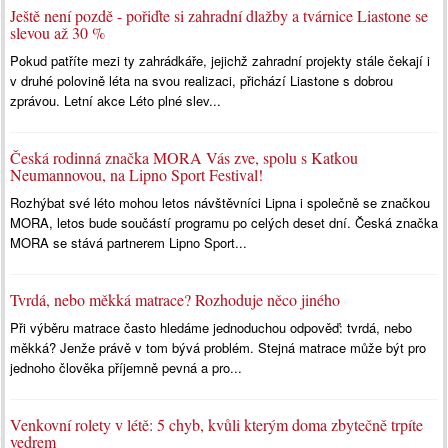
Ještě není pozdě - pořiďte si zahradní dlažby a tvárnice Liastone se
slevou až 30 %
Pokud patříte mezi ty zahrádkáře, jejichž zahradní projekty stále čekají i
v druhé polovině léta na svou realizaci, přichází Liastone s dobrou
zprávou. Letní akce Léto plné slev...
Česká rodinná značka MORA Vás zve, spolu s Katkou
Neumannovou, na Lipno Sport Festival!
Rozhýbat své léto mohou letos návštěvníci Lipna i společně se značkou
MORA, letos bude součástí programu po celých deset dní. Česká značka
MORA se stává partnerem Lipno Sport...
Tvrdá, nebo měkká matrace? Rozhoduje něco jiného
Při výběru matrace často hledáme jednoduchou odpověď: tvrdá, nebo
měkká? Jenže právě v tom bývá problém. Stejná matrace může být pro
jednoho člověka příjemně pevná a pro...
Venkovní rolety v létě: 5 chyb, kvůli kterým doma zbytečně trpíte
vedrem