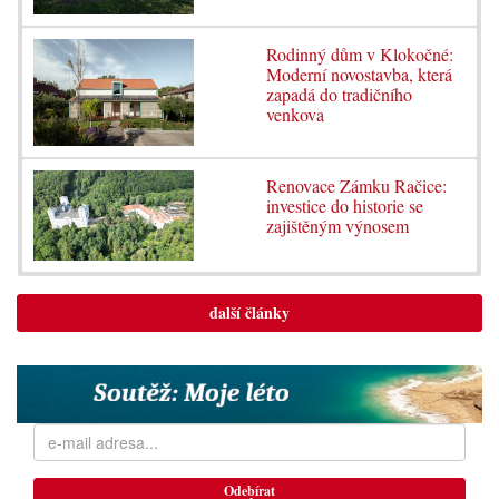
Rodinný dům v Klokočné:
Moderní novostavba, která
zapadá do tradičního
venkova
Renovace Zámku Račice:
investice do historie se
zajištěným výnosem
další články
Odebírat