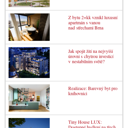
Z bytu 2+kk vznikl luxusní
apartmán s vanou
nad střechami Brna
Jak spojit žití na nejvyšší
úrovni s chytrou investicí
v nestabilním světě?
Realizace: Barevný byt pro
knihovnici
Tiny House LUX:
Dostupné bydlení na třech