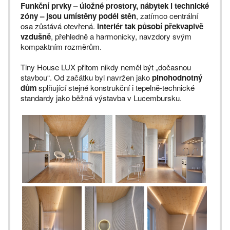
Funkční prvky – úložné prostory, nábytek i technické
zóny – jsou umístěny podél stěn
, zatímco centrální
osa zůstává otevřená.
Interiér tak působí překvapivě
vzdušně
, přehledně a harmonicky, navzdory svým
kompaktním rozměrům.
Tiny House LUX přitom nikdy neměl být „dočasnou
stavbou“. Od začátku byl navržen jako
plnohodnotný
dům
splňující stejné konstrukční i tepelně-technické
standardy jako běžná výstavba v Lucembursku.