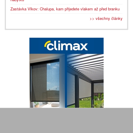
Zastávka Vlkov: Chalupa, kam přijedete vlakem až před branku
>> všechny články