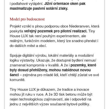
i podlahové vytápění.
Jižní orientace oken pak
maximalizuje pasivní solární zisky.
Model pro budoucnost
Projekt vznikl s plnou podporou obce Niederanven, která
poskytla
veřejný pozemek pro pilotní realizaci.
Tiny
House LUX tak není pouhým experimentem, ale
reálným, funkčním modelem, který lze snadno přenést i
do dalších měst a obcí.
Spojuje digitální výrobu, lokální materiály a modulární
logiku výstavby. Ukazuje, že dostupné bydlení nemusí
znamenat kompromis v kvalitě. A že i
pozemky, které
byly dosud přehlíženy, mohou nabídnout novou
šanci
– zejména pro mladé lidi, kteří chtějí zůstat ve své
komunitě.
Tiny House LUX je důkazem, že tradice a inovace
mohou jít ruku v ruce. A že 3D tisk betonu může být
nejen technologickou zajímavostí, ale i odpovědí na
jednu z největších výzev současné bytové politiky.