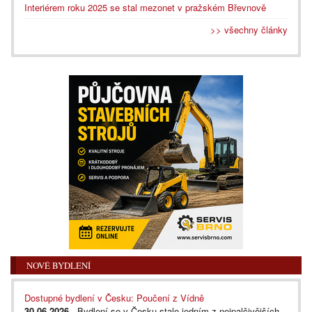
Interiérem roku 2025 se stal mezonet v pražském Břevnově
>> všechny články
NOVÉ BYDLENÍ
Dostupné bydlení v Česku: Poučení z Vídně
30.06.2026
- Bydlení se v Česku stalo jedním z nejpalčivějších