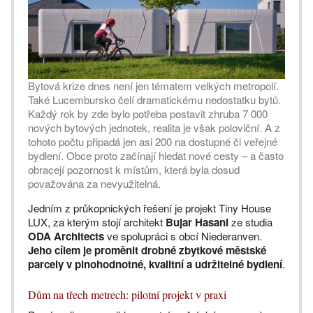
Bytová krize dnes není jen tématem velkých metropolí.
Také Lucembursko čelí dramatickému nedostatku bytů.
Každý rok by zde bylo potřeba postavit zhruba 7 000
nových bytových jednotek, realita je však poloviční. A z
tohoto počtu připadá jen asi 200 na dostupné či veřejné
bydlení. Obce proto začínají hledat nové cesty – a často
obracejí pozornost k místům, která byla dosud
považována za nevyužitelná.
Jedním z průkopnických řešení je projekt Tiny House
LUX, za kterým stojí architekt
Bujar Hasani
ze studia
ODA Architects
ve spolupráci s obcí Niederanven.
Jeho cílem je proměnit drobné zbytkové městské
parcely v plnohodnotné, kvalitní a udržitelné bydlení
.
Dům na třech metrech: pilotní projekt v praxi