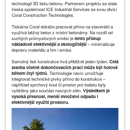
technologii 3D tisku betonu. Partnerem projektu se stala
česká společnost ICE Industrial Services se svou divizí
Coral Construction Technologies.
Tiskárna Coral dokáže pracovat přímo na staveništi a
využívá běžný beton z místní betonárny. Na rozdíl od
suchých průmyslových směsí je
tento přístup
nákladově efektivnější a ekologičtější
– minimalizuje
dopravu materiálu a tím i emise.
Samotný tisk konstrukce trvá přibližně jeden týden.
Celá
stavba včetně dokončovacích prací může být hotová
během čtyř týdnů
. Technologie navíc umožňuje
integrovat technické prvky přímo do konstrukce –
například sprchový kout či prostor pro toaletu byly
vytištěny jako součást nosných stěn.
Výsledkem je
vysoká přesnost, menší množství odpadu i
efektivnější využití prostoru.