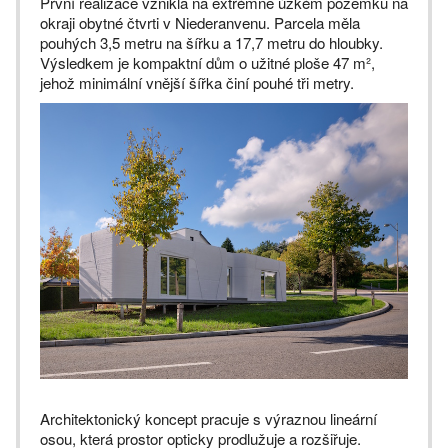
První realizace vznikla na extrémně úzkém pozemku na
okraji obytné čtvrti v Niederanvenu. Parcela měla
pouhých 3,5 metru na šířku a 17,7 metru do hloubky.
Výsledkem je kompaktní dům o užitné ploše 47 m²,
jehož minimální vnější šířka činí pouhé tři metry.
Architektonický koncept pracuje s výraznou lineární
osou, která prostor opticky prodlužuje a rozšiřuje.