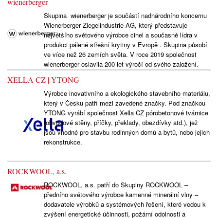
wienerberger
Skupina wienerberger je součástí nadnárodního koncernu
Wienerberger Ziegelindustrie AG, který představuje
největšího světového výrobce cihel a současně lídra v
produkci pálené střešní krytiny v Evropě . Skupina působí
ve více než 26 zemích světa. V roce 2019 společnost
wienerberger oslavila 200 let výročí od svého založení.
XELLA CZ | YTONG
Výrobce inovativního a ekologického stavebního materiálu,
který v Česku patří mezi zavedené značky. Pod značkou
YTONG vyrábí společnost Xella CZ pórobetonové tvárnice
(obvodové stěny, příčky, překlady, obezdívky atd.), jež
jsou vhodné pro stavbu rodinných domů a bytů, nebo jejich
rekonstrukce.
ROCKWOOL, a.s.
ROCKWOOL, a.s. patří do Skupiny ROCKWOOL –
předního světového výrobce kamenné minerální vlny –
dodavatele výrobků a systémových řešení, které vedou k
zvýšení energetické účinnosti, požární odolnosti a