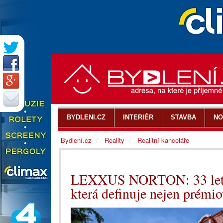
BYDLENI.CZ
INTERIÉR
STAVBA
NO
Bydlení.cz
Reality
Realitní kanceláře
LEXXUS NORTON: 33 let, 
která definuje nejen prémio