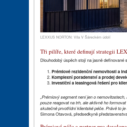
LEXXUS NORTON: Vila V Šáreckém údolí
Tři pilíře, které definují strategi
Dlouhodobý úspěch stojí na jasně definované str
Prémiové rezidenční nemovitosti a indi
Komplexní poradenství a prodej devel
Investiční a leasingová řešení pro kl
„Prémiový segment není jen o nemovitostech, 
pouze reagovat na trh, ale aktivně ho formovat
skutečně prvotřídní klientské péče. Právě to je
Simona Otavová, předsedkyně představens
Prémiová péče a partner pro develope