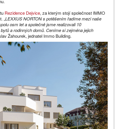
hu.
ktu
Rezidence Dejvice
, za kterým stojí společnost IMMO
. „
LEXXUS NORTON s potěšením řadíme mezi naše
polu osm let a společně jsme realizovali 10
0 bytů a rodinných domů. Ceníme si zejména jejich
slav Žahourek, jednatel Immo Building.