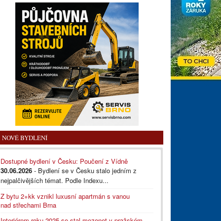
NOVÉ BYDLENÍ
Dostupné bydlení v Česku: Poučení z Vídně
30.06.2026
- Bydlení se v Česku stalo jedním z
nejpalčivějších témat. Podle Indexu...
Z bytu 2+kk vznikl luxusní apartmán s vanou
nad střechami Brna
Interiérem roku 2025 se stal mezonet v pražském