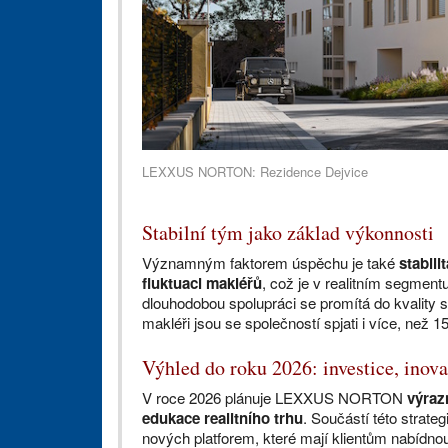
LEXXUS NORTON: Rezidence Dejvice
Stabilní tým jako základ výkonnosti
Významným faktorem úspěchu je také
stabili
fluktuaci makléřů
, což je v realitním segment
dlouhodobou spolupráci se promítá do kvality sl
makléři jsou se společností spjati i více, než 15
Výhled do roku 2026: investice, inova
V roce 2026 plánuje LEXXUS NORTON
výraz
edukace realitního trhu
. Součástí této strateg
nových platforem, které mají klientům nabídnou