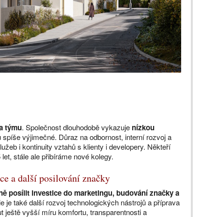
ta týmu
. Společnost dlouhodobě vykazuje
nízkou
u spíše výjimečné. Důraz na odbornost, interní rozvoj a
užeb i kontinuity vztahů s klienty i developery. Někteří
 let, stále ale přibíráme nové kolegy.
ce a další posilování značky
ně posílit investice do marketingu, budování značky a
ie je také další rozvoj technologických nástrojů a příprava
t ještě vyšší míru komfortu, transparentnosti a