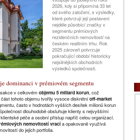
2026, kdy si připomíná 33 let
od svého založení, s výsledky,
které potvrzují její postavení
nejdéle působící značky v
segmentu prémiových
rezidenčních nemovitostí na
českém realitním trhu. Rok
2025 zároveň potvrzuje
pokračující období historicky
nejsilnějších obchodních
výsledků společnosti.
zuje dominanci v prémiovém segmentu
nsakce v celkovém
objemu 5 miliard korun
, což
část tohoto objemu tvořily vysoce diskrétní
off-market
entu, často v hodnotách vyšších desítek milionů korun
 Společnost dlouhodobě obsluhuje klienty s nejvyššími
lientské péče a osobní přístup napříč celou organizací.
prémiových nemovitostí vrací
a opakovaně využívá
itostí do jejich portfolia.