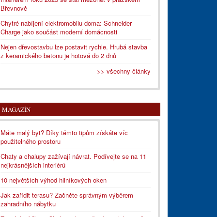
Břevnově
Chytré nabíjení elektromobilu doma: Schneider
Charge jako součást moderní domácnosti
Nejen dřevostavbu lze postavit rychle. Hrubá stavba
z keramického betonu je hotová do 2 dnů
>> všechny články
MAGAZÍN
Máte malý byt? Díky těmto tipům získáte víc
použitelného prostoru
Chaty a chalupy zažívají návrat. Podívejte se na 11
nejkrásnějších interiérů
10 největších výhod hliníkových oken
Jak zařídit terasu? Začněte správným výběrem
zahradního nábytku