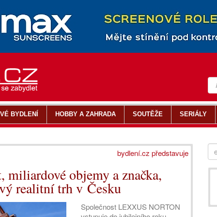
VÉ BYDLENÍ
HOBBY A ZAHRADA
SOUTĚŽE
SERIÁLY
bydlení.cz představuje
miliardové objemy a značka,
vý realitní trh v Česku
Společnost LEXXUS NORTON
vstupuje do jubilejního roku