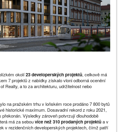
lízkém okolí
23 developerských projektů
, celkově má
kem 7 projektů z nabídky získalo vloni odborná ocenění
of Realty, a to za architekturu, udržitelnost nebo
lo na pražském trhu v loňském roce prodáno 7 800 bytů
vé historické maximum. Dosavadní rekord z roku 2021,
ak překonán. Výsledky zároveň potvrzují dlouhodobě
která má za sebou
více než 310 prodaných projektů
a v
ek v rezidenčních developerských projektech, čímž patří