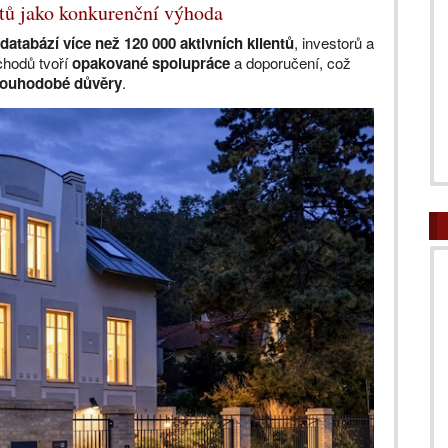
ntů jako konkurenční výhoda
databází více než 120 000 aktivních klientů
, investorů a
chodů tvoří
opakované spolupráce
a doporučení, což
dlouhodobé důvěry
.