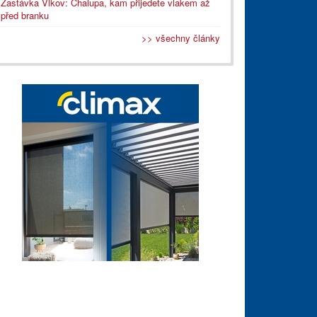
Zastávka Vlkov: Chalupa, kam přijedete vlakem až
před branku
>> všechny články