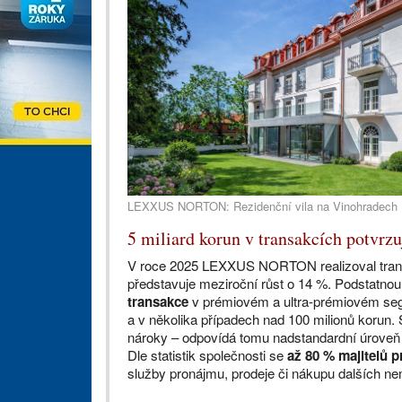
LEXXUS NORTON: Rezidenční vila na Vinohradech
5 miliard korun v transakcích potvr
V roce 2025 LEXXUS NORTON realizoval tra
představuje meziroční růst o 14 %. Podstatnou 
transakce
v prémiovém a ultra-prémiovém segm
a v několika případech nad 100 milionů korun.
nároky – odpovídá tomu nadstandardní úroveň k
Dle statistik společnosti se
až 80 % majitelů 
služby pronájmu, prodeje či nákupu dalších nemov