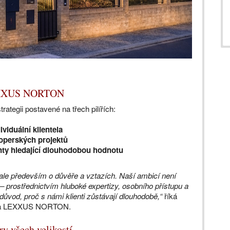
i LEXXUS NORTON
ategii postavené na třech pilířích:
viduální klientela
operských projektů
ienty hledající dlouhodobou hodnotu
ale především o důvěře a vztazích. Naší ambicí není
 – prostřednictvím hluboké expertizy, osobního přístupu a
 důvod, proč s námi klienti zůstávají dlouhodobě,“
říká
tva LEXXUS NORTON.
ry všech velikostí