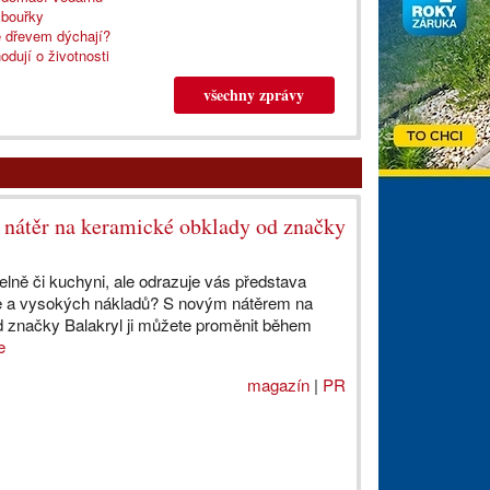
í bouřky
e dřevem dýchají?
odují o životnosti
všechny zprávy
e nátěr na keramické obklady od značky
lně či kuchyni, ale odrazuje vás představa
e a vysokých nákladů? S novým nátěrem na
 značky Balakryl ji můžete proměnit během
e
magazín
|
PR