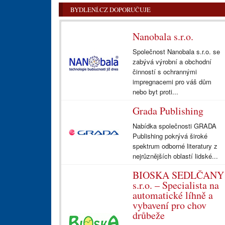
BYDLENÍ.CZ DOPORUČUJE
Nanobala s.r.o.
Společnost Nanobala s.r.o. se
zabývá výrobní a obchodní
činností s ochrannými
impregnacemi pro váš dům
nebo byt proti...
Grada Publishing
Nabídka společnosti GRADA
Publishing pokrývá široké
spektrum odborné literatury z
nejrůznějších oblastí lidské...
BIOSKA SEDLČANY
s.r.o. – Specialista na
automatické líhně a
vybavení pro chov
drůbeže