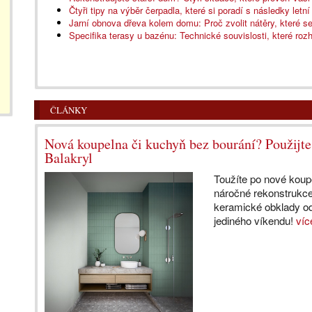
Čtyři tipy na výběr čerpadla, které si poradí s následky letn
Jarní obnova dřeva kolem domu: Proč zvolit nátěry, které s
Specifika terasy u bazénu: Technické souvislosti, které rozh
ČLÁNKY
Nová koupelna či kuchyň bez bourání? Použijt
Balakryl
Toužíte po nové koupe
náročné rekonstrukc
keramické obklady od
jediného víkendu!
víc