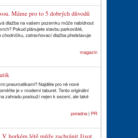
ovou. Máme pro to 5 dobrých důvodů
onová dlažba na vašem pozemku může nabídnout
povrch? Pokud plánujete stavbu parkoviště,
o chodníčku, zatravňovací dlažba představuje
magazín
atik
tými pneumatikami? Najděte pro ně nové
roměňte je v moderní taburet. Tento originální
 na zahradu poslouží nejen k sezení, ale také
poradna
|
PR
. V horkém létě může zachránit život