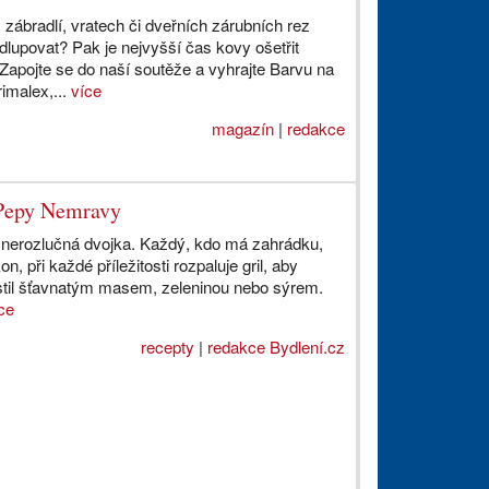
zábradlí, vratech či dveřních zárubních rez
dlupovat? Pak je nejvyšší čas kovy ošetřit
apojte se do naší soutěže a vyhrajte Barvu na
imalex,...
více
magazín
|
redakce
e Pepy Nemravy
 je nerozlučná dvojka. Každý, kdo má zahrádku,
kon, při každé příležitosti rozpaluje gril, aby
ostil šťavnatým masem, zeleninou nebo sýrem.
ce
recepty
|
redakce Bydlení.cz