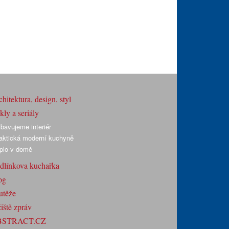
hitektura, design, styl
ly a seriály
bavujeme interiér
aktická moderní kuchyně
plo v domě
dlínkova kuchařka
og
utěže
iště zpráv
BSTRACT.CZ