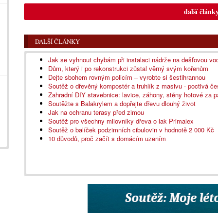
další článk
DALŠÍ ČLÁNKY
Jak se vyhnout chybám při instalaci nádrže na dešťovou vo
Dům, který i po rekonstrukci zůstal věrný svým kořenům
Dejte sbohem rovným policím – vyrobte si šestihrannou
Soutěž o dřevěný kompostér a truhlík z masivu - poctivá č
Zahradní DIY stavebnice: lavice, záhony, stěny hotové za p
Soutěžte s Balakrylem a dopřejte dřevu dlouhý život
Jak na ochranu terasy před zimou
Soutěž pro všechny milovníky dřeva o lak Primalex
Soutěž o balíček podzimních cibulovin v hodnotě 2 000 Kč
10 důvodů, proč začít s domácím uzením