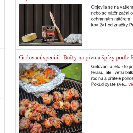
Objevila se na vašem 
nebo se nátěr začal o
ochranným nátěrem! Z
kov 2v1 od značky Pr
Grilovací speciál: Buřty na pivu a špízy podl
Grilování a léto - to
terasu, ale i větší bal
rodinu a přátele poh
Pokud byste své...
ví