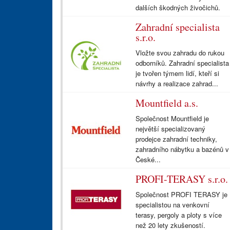
dalších škodných živočichů.
Zahradní specialista
s.r.o.
Vložte svou zahradu do rukou
odborníků. Zahradní specialista
je tvořen týmem lidí, kteří si
návrhy a realizace zahrad...
Mountfield a.s.
Společnost Mountfield je
největší specializovaný
prodejce zahradní techniky,
zahradního nábytku a bazénů v
České...
PROFI-TERASY s.r.o.
Společnost PROFI TERASY je
specialistou na venkovní
terasy, pergoly a ploty s více
než 20 lety zkušeností.