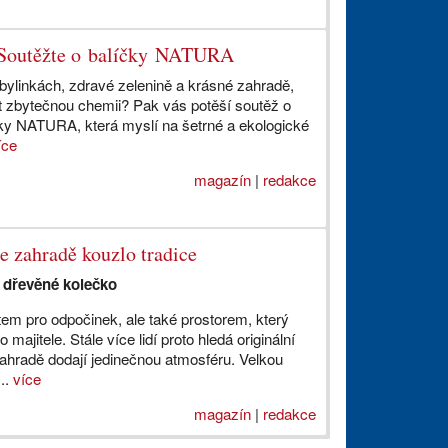
. Soutěžte o balíčky NATURA
bylinkách, zdravé zelenině a krásné zahradě,
t zbytečnou chemii? Pak vás potěší soutěž o
čky NATURA, která myslí na šetrné a ekologické
íce
magazín
|
redakce
e zahradě kouzlo tradice
í dřevěné kolečko
tem pro odpočinek, ale také prostorem, který
majitele. Stále více lidí proto hledá originální
 zahradě dodají jedinečnou atmosféru. Velkou
..
více
magazín
|
redakce