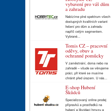
vybavení pro váš dům
a zahradu
Nabízíme plné spektrum všech
dostupných kvalitních variant
řešení pro dům a zahradu
napříč celým segmentem.
Vybrané...
Tomis CZ – pracovní
oděvy, obuv a
ochranné pomůcky
V zaměstnání, doma nebo na
zahradě – všude se věnujeme
práci, při které se musíme
chránit před úrazem. U nás...
E-shop Hubení
Škůdců
Specializovaný online prodej
přípravků a prostředků na
hubení a likvidaci hmyzu a