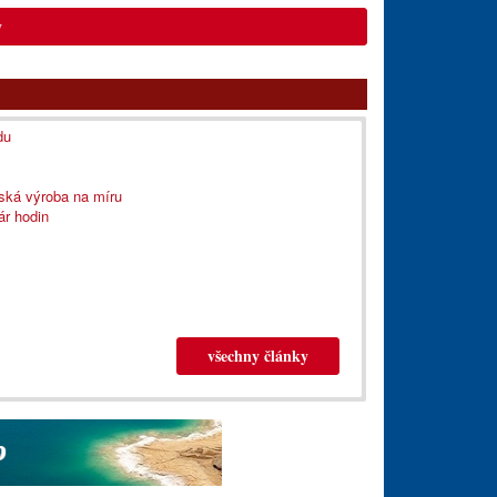
y
du
eská výroba na míru
ár hodin
všechny články