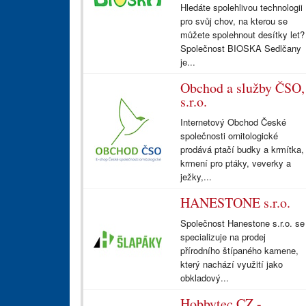
Hledáte spolehlivou technologii
pro svůj chov, na kterou se
můžete spolehnout desítky let?
Společnost BIOSKA Sedlčany
je...
Obchod a služby ČSO,
s.r.o.
Internetový Obchod České
společnosti ornitologické
prodává ptačí budky a krmítka,
krmení pro ptáky, veverky a
ježky,...
HANESTONE s.r.o.
Společnost Hanestone s.r.o. se
specializuje na prodej
přírodního štípaného kamene,
který nachází využití jako
obkladový...
Hobbytec CZ -