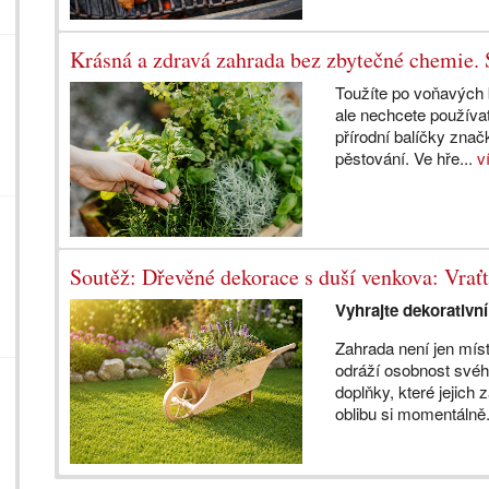
Krásná a zdravá zahrada bez zbytečné chemie
Toužíte po voňavých 
ale nechcete používa
přírodní balíčky zna
pěstování. Ve hře...
v
Soutěž: Dřevěné dekorace s duší venkova: Vraťt
Vyhrajte dekorativn
Zahrada není jen mís
odráží osobnost svého 
doplňky, které jejich
oblibu si momentálně.