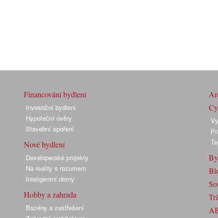
Financování bydlení
Arc
Cyk
Investiční bydlení
Hypoteční úvěry
Vy
Stavební spoření
Pr
Te
Nové bydlení
By
Developerské projekty
Na reality s rozumem
Bl
Inteligentní domy
So
Hobby a zahrada
Trž
Bazény a zastřešení
A