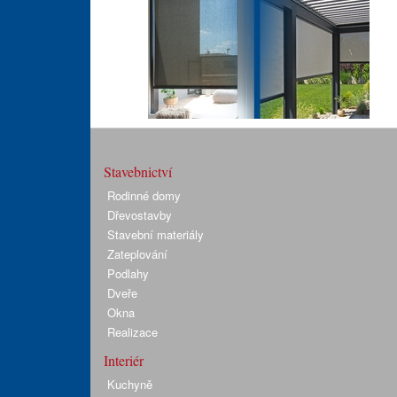
Stavebnictví
Rodinné domy
Dřevostavby
Stavební materiály
Zateplování
Podlahy
Dveře
Okna
Realizace
Interiér
Kuchyně