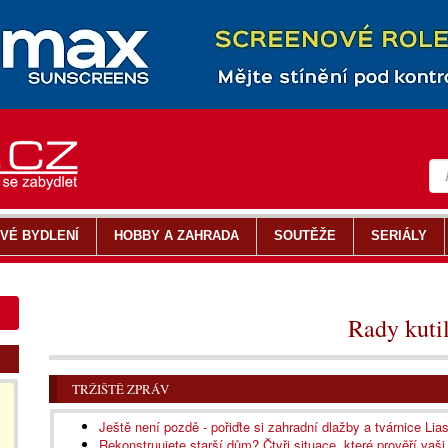
VÉ BYDLENÍ
HOBBY A ZAHRADA
SOUTĚŽE
SERIÁLY
Rady kuti
TRŽIŠTĚ ZPRÁV
Ještě není pozdě - pořiďte si zahradní dlažby a tvárnice Li
Rekonstruujete starší dům? Čtyři situace, které prověří vaš