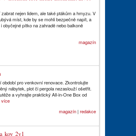
í zabrat nejen lidem, ale také ptákům a hmyzu. V
ubývá míst, kde by se mohli bezpečně napít, a
 i obyčejné pítko na zahradě nebo balkoně
magazín
a
lní období pro venkovní renovace. Zkontrolujte
ěný nábytek, plot či pergola nezaslouží ošetřit.
utěže a vyhrajte praktický All-in-One Box od
.
více
magazín
|
redakce
na kov 2v1