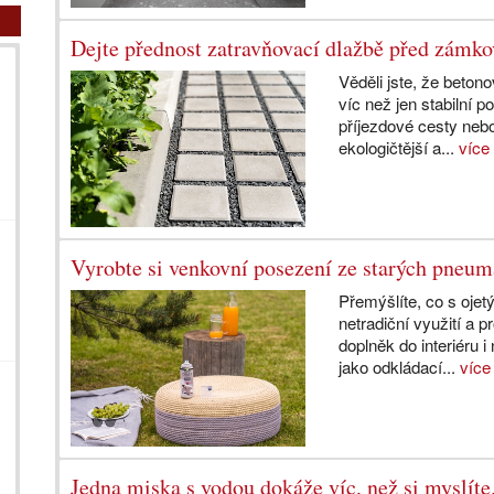
Dejte přednost zatravňovací dlažbě před zámk
Věděli jste, že bet
víc než jen stabilní 
příjezdové cesty neb
ekologičtější a...
více
Vyrobte si venkovní posezení ze starých pneum
Přemýšlíte, co s oje
netradiční využití a p
doplněk do interiéru i
jako odkládací...
více
Jedna miska s vodou dokáže víc, než si myslíte