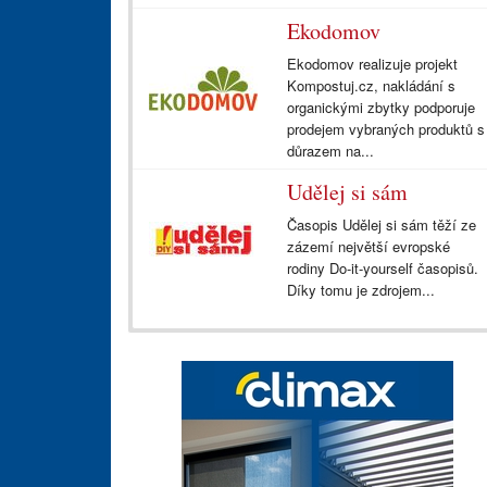
Ekodomov
Ekodomov realizuje projekt
Kompostuj.cz, nakládání s
organickými zbytky podporuje
prodejem vybraných produktů s
důrazem na...
Udělej si sám
Časopis Udělej si sám těží ze
zázemí největší evropské
rodiny Do-it-yourself časopisů.
Díky tomu je zdrojem...