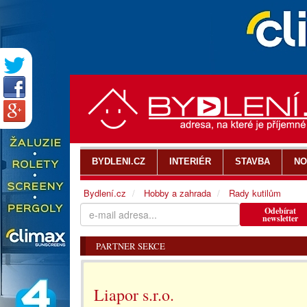
BYDLENI.CZ
INTERIÉR
STAVBA
NO
Bydlení.cz
Hobby a zahrada
Rady kutilům
Odebírat
newsletter
PARTNER SEKCE
Liapor s.r.o.