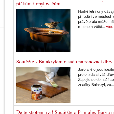
ptákům i opylovačům
Horké letní dny dávaj
přírodě i ve městech 
právě proto může mít
mnohem větší...
více
Soutěžte s Balakrylem o sadu na renovaci dřev
Jaro a léto jsou ideá
proto, zda si váš dřev
Zapojte se do naší so
značky Balakryl, ve..
Dejte sbohem rzi! Soutěžte o Primalex Barvu 