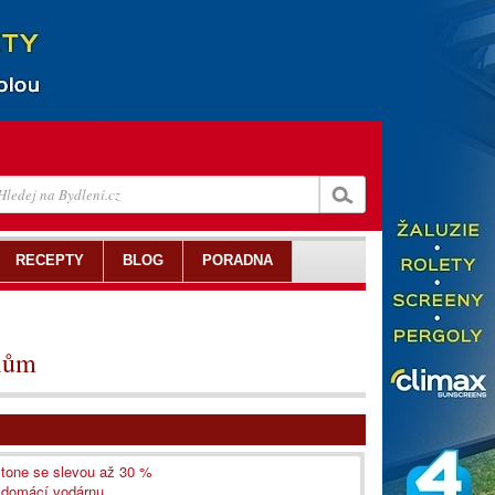
RECEPTY
BLOG
PORADNA
lům
astone se slevou až 30 %
i domácí vodárnu