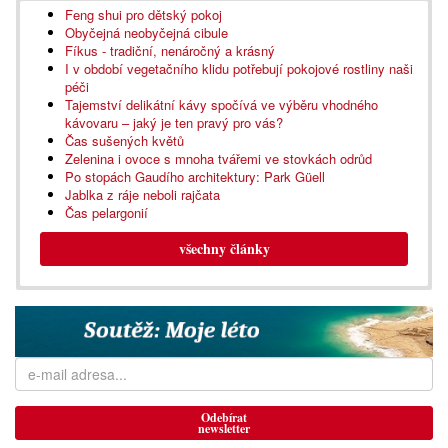
Feng shui pro dětský pokoj
Obyčejná neobyčejná cibule
Fíkus - tradiční, nenáročný a krásný
I v období vegetačního klidu potřebují pokojové rostliny naši
péči
Tajemství delikátní kávy spočívá ve výběru vhodného
kávovaru – jaký je ten pravý pro vás?
Čas sušených květů
Zelenina i ovoce s mnoha tvářemi ve stovkách odrůd
Po stopách Gaudího architektury: Park Güell
Jablka z ráje neboli rajčata
Čas pelargonií
všechny články
Odebírat
newsletter