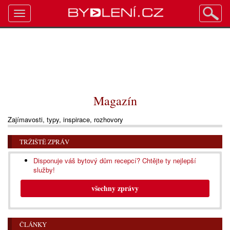
Toggle
navigation
Magazín
Zajímavosti, typy, inspirace, rozhovory
TRŽIŠTĚ ZPRÁV
Disponuje váš bytový dům recepcí? Chtějte ty nejlepší
služby!
všechny zprávy
ČLÁNKY