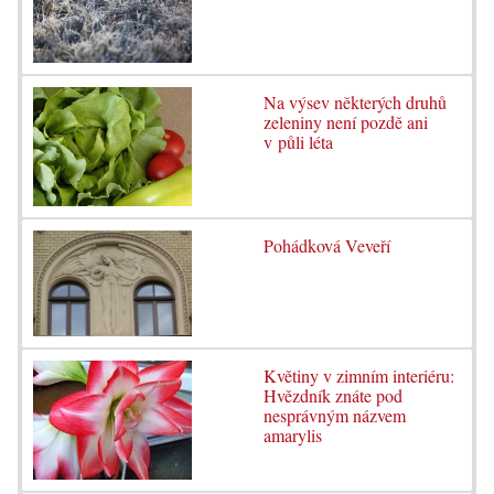
Na výsev některých druhů
zeleniny není pozdě ani
v půli léta
Pohádková Veveří
Květiny v zimním interiéru:
Hvězdník znáte pod
nesprávným názvem
amarylis