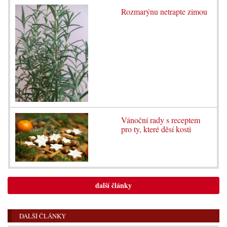
Rozmarýnu netrapte zimou
Vánoční rady s receptem
pro ty, které děsí kosti
další články
DALŠÍ ČLÁNKY