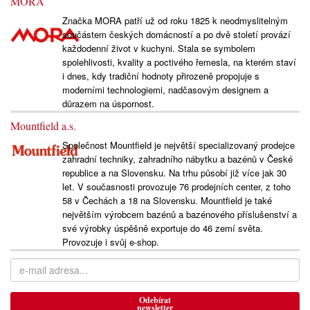
MORA
Značka MORA patří už od roku 1825 k neodmyslitelným
součástem českých domácností a po dvě století provází
každodenní život v kuchyni. Stala se symbolem
spolehlivosti, kvality a poctivého řemesla, na kterém staví
i dnes, kdy tradiční hodnoty přirozeně propojuje s
moderními technologiemi, nadčasovým designem a
důrazem na úspornost.
Mountfield a.s.
Společnost Mountfield je největší specializovaný prodejce
zahradní techniky, zahradního nábytku a bazénů v České
republice a na Slovensku. Na trhu působí již více jak 30
let. V současnosti provozuje 76 prodejních center, z toho
58 v Čechách a 18 na Slovensku. Mountfield je také
největším výrobcem bazénů a bazénového příslušenství a
své výrobky úspěšně exportuje do 46 zemí světa.
Provozuje i svůj e-shop.
Odebírat
newsletter