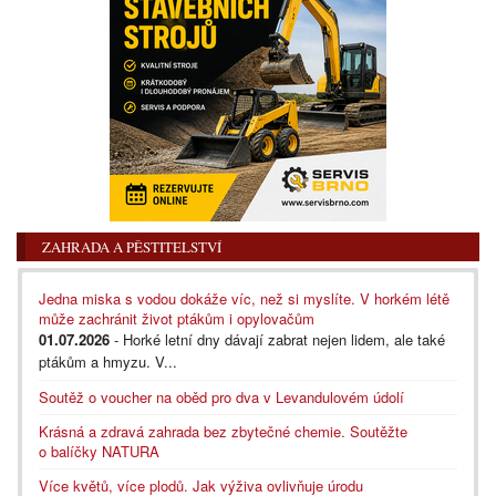
ZAHRADA A PĚSTITELSTVÍ
Jedna miska s vodou dokáže víc, než si myslíte. V horkém létě
může zachránit život ptákům i opylovačům
01.07.2026
- Horké letní dny dávají zabrat nejen lidem, ale také
ptákům a hmyzu. V...
Soutěž o voucher na oběd pro dva v Levandulovém údolí
Krásná a zdravá zahrada bez zbytečné chemie. Soutěžte
o balíčky NATURA
Více květů, více plodů. Jak výživa ovlivňuje úrodu