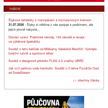
VAŘENÍ
Šípkové tartaletky s marcipánem a rozmarýnovým krémem
31.07.2026
- Šípky si většina z nás spojuje s podzimem, ale
jejich jemně nakyslá...
Domácí uzení: Praktické návody, 134 návodů a recept
na výběrové špekáčky
Soutěž o letní balíček od Mlékárny Valašské Meziříčí: Vyhrajte
funkční ručník a sportovní láhev
Soutěž o designové prkénko FLAG 2.0 značky UBRD
Jak vzít perlivou vodu kamkoliv: Soutěž o 3 lahve Fizz&Go Cool
od SodaStream
>> všechny články