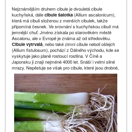
Nejznámějším druhem cibule je dvouletá cibule
kuchyňská, dále
cibule šalotka
(Allium ascalonicum),
která má cibuli složenou z menších cibulek, takže
připomíná česnek. Ve srovnání s kuchyňskou cibulí má
jemnější chuť. Jméno získala po starověkém městě
Ascalonu, ale v Evropě je známa až od středověku.
Cibule vytrvalá
, nebo také zimní cibule neboli ošlejch
(Allium fistulosum), pochází z Dálného východu, kde se
vyskytuje jako planě rostoucí rostlina. V Číně a
Japonsku ji znají nejméně 4000 let. Snáší i velmi silné
mrazy.
Nepěstuje se však pro cibule, které jsou drobné,