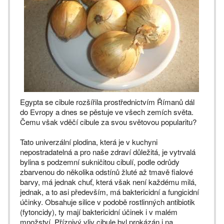
Egypta se cibule rozšířila prostřednictvím Římanů dál
do Evropy a dnes se pěstuje ve všech zemích světa.
Čemu však vděčí cibule za svou světovou popularitu?
Tato univerzální plodina, která je v kuchyni
nepostradatelná a pro naše zdraví důležitá, je vytrvalá
bylina s podzemní sukničitou cibulí, podle odrůdy
zbarvenou do několika odstínů žluté až tmavě fialové
barvy, má jednak chuť, která však není každému milá,
jednak, a to asi především, má baktericidní a fungicidní
účinky. Obsahuje silice v podobě rostlinných antibiotik
(fytoncidy), ty mají baktericidní účinek i v malém
množství. Příznivý vliv cibule byl prokázán i na