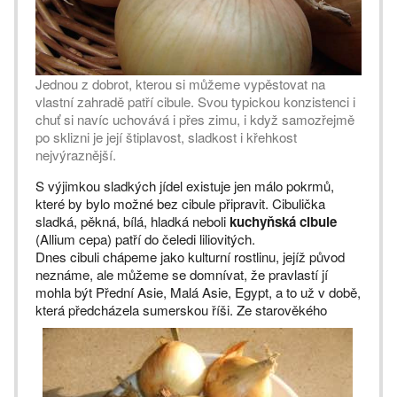
Jednou z dobrot, kterou si můžeme vypěstovat na
vlastní zahradě patří cibule. Svou typickou konzistenci i
chuť si navíc uchovává i přes zimu, i když samozřejmě
po sklizni je její štiplavost, sladkost i křehkost
nejvýraznější.
S výjimkou sladkých jídel existuje jen málo pokrmů,
které by bylo možné bez cibule připravit. Cibulička
sladká, pěkná, bílá, hladká neboli
kuchyňská cibule
(Allium cepa) patří do čeledi liliovitých.
Dnes cibuli chápeme jako kulturní rostlinu, jejíž původ
neznáme, ale můžeme se domnívat, že pravlastí jí
mohla být Přední Asie, Malá Asie, Egypt, a to už v době,
která předcházela sumerskou říši.
Ze starověkého