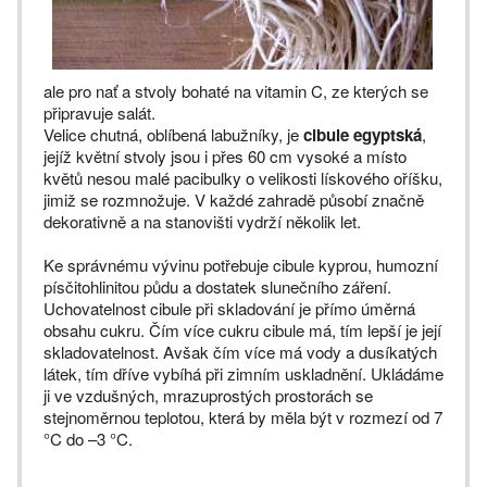
ale pro nať a stvoly bohaté na vitamin C, ze kterých se
připravuje salát.
Velice chutná, oblíbená labužníky, je
cibule egyptská
,
jejíž květní stvoly jsou i přes 60 cm vysoké a místo
květů nesou malé pacibulky o velikosti lískového oříšku,
jimiž se rozmnožuje. V každé zahradě působí značně
dekorativně a na stanovišti vydrží několik let.
Ke správnému vývinu potřebuje cibule kyprou, humozní
písčitohlinitou půdu a dostatek slunečního záření.
Uchovatelnost cibule při skladování je přímo úměrná
obsahu cukru. Čím více cukru cibule má, tím lepší je její
skladovatelnost. Avšak čím více má vody a dusíkatých
látek, tím dříve vybíhá při zimním uskladnění. Ukládáme
ji ve vzdušných, mrazuprostých prostorách se
stejnoměrnou teplotou, která by měla být v rozmezí od 7
°C do –3 °C.