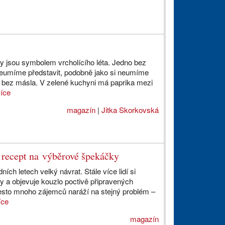
ty jsou symbolem vrcholícího léta. Jedno bez
neumíme představit, podobně jako si neumíme
éb bez másla. V zelené kuchyni má paprika mezi
více
magazín
|
Jitka Skorkovská
 recept na výběrové špekáčky
ích letech velký návrat. Stále více lidí si
y a objevuje kouzlo poctivě připravených
řesto mnoho zájemců naráží na stejný problém –
íce
magazín