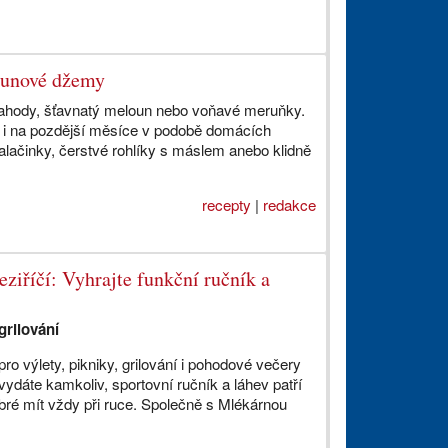
lounové džemy
é jahody, šťavnatý meloun nebo voňavé meruňky.
ta i na pozdější měsíce v podobě domácích
alačinky, čerstvé rohlíky s máslem anebo klidně
recepty
|
redakce
ziříčí: Vyhrajte funkční ručník a
grilování
pro výlety, pikniky, grilování i pohodové večery
vydáte kamkoliv, sportovní ručník a láhev patří
obré mít vždy při ruce. Společně s Mlékárnou