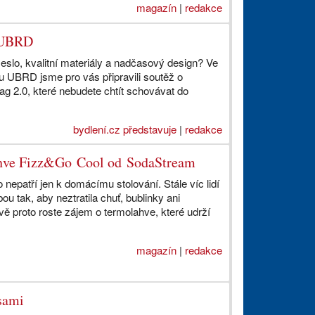
magazín
|
redakce
y UBRD
eslo, kvalitní materiály a nadčasový design? Ve
u UBRD jsme pro vás připravili soutěž o
ag 2.0, které nebudete chtít schovávat do
bydlení.cz představuje
|
redakce
lahve Fizz&Go Cool od SodaStream
 nepatří jen k domácímu stolování. Stále víc lidí
sebou tak, aby neztratila chuť, bublinky ani
vě proto roste zájem o termolahve, které udrží
magazín
|
redakce
 sami