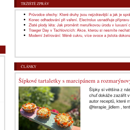
TRŽIŠTĚ ZPRÁV
Průvodce ořechy: Které druhy jsou nejzdravější a jak je spr
Konec odhadování při vaření. Electrolux usnadňuje přípravu
Zlaté plody léta: Jak proměnit meruňkovou úrodu v luxusn
Traeger Day v Tachlovicích: Akce, kterou si nesmíte nechat 
Moderní želírování: Méně cukru, více ovoce a jistota dokon
ČLÁNKY
Šípkové tartaletky s marcipánem a rozmarýn
Šípky si většina z ná
chuť dokáže zazářit 
autor receptů, které
@terapie_jidlem , tent