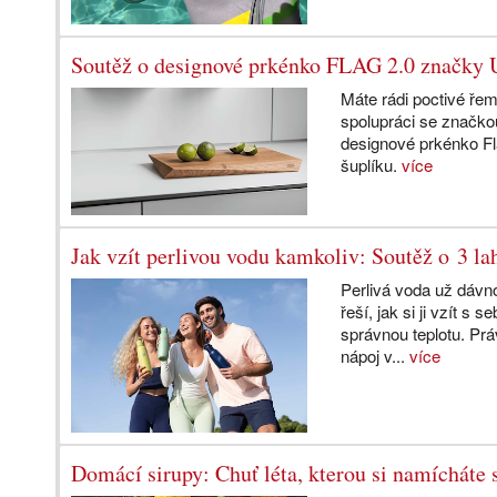
Soutěž o designové prkénko FLAG 2.0 značk
Máte rádi poctivé řem
spolupráci se značko
designové prkénko Fl
šuplíku.
více
Jak vzít perlivou vodu kamkoliv: Soutěž o 3 
Perlivá voda už dávno
řeší, jak si ji vzít s 
správnou teplotu. Prá
nápoj v...
více
Domácí sirupy: Chuť léta, kterou si namícháte