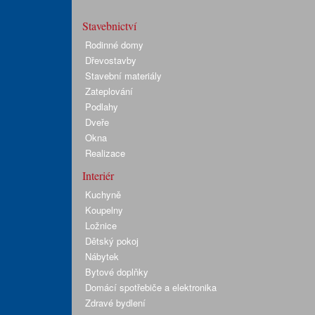
Stavebnictví
Rodinné domy
Dřevostavby
Stavební materiály
Zateplování
Podlahy
Dveře
Okna
Realizace
Interiér
Kuchyně
Koupelny
Ložnice
Dětský pokoj
Nábytek
Bytové doplňky
Domácí spotřebiče a elektronika
Zdravé bydlení