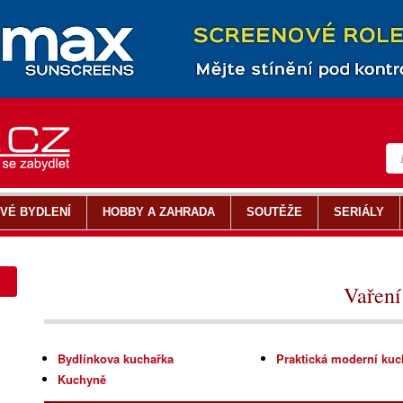
VÉ BYDLENÍ
HOBBY A ZAHRADA
SOUTĚŽE
SERIÁLY
Vaření
Bydlínkova kuchařka
Praktická moderní ku
Kuchyně