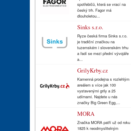
spotřebičů, která se vrací na
český trh. Fagor má
dlouholetou...
Sinks s.r.o.
Ryze česká firma Sinks s.r.o.
je tradiční značkou na
tuzemském i slovenském trhu
a řadí se mezi přední vývojáře
a...
GrilyKrby.cz
Kamenná prodejna s rozlehlým
areálem s více jak 100
vystavenými grily a 25
udírnami. Najdete u nás
značky Big Green Egg,...
MORA
Značka MORA patří už od roku
1825 k neodmyslitelným