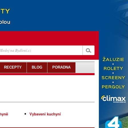
RECEPTY
BLOG
PORADNA
chyně
Vybavení kuchyní