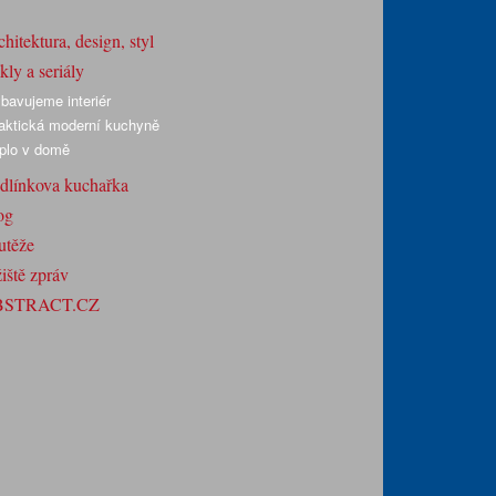
hitektura, design, styl
ly a seriály
bavujeme interiér
aktická moderní kuchyně
plo v domě
dlínkova kuchařka
og
utěže
iště zpráv
BSTRACT.CZ