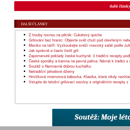
další článk
DALŠÍ ČLÁNKY
Z trouby rovnou na piknik: Cuketový quiche
Grilování bez hranic: Objevte svět chutí pod otevřeným ne
Mexiko na talíři: Vyzkoušejte svěží mexický salát podle Ju
Jak správně a často čistit gril
Zapomenuté poklady české kuchyně: 3 tradiční recepty podl
České sporáky a kamna na pevná paliva: Návrat k tradici 
Soutěž o Nemravně dobrou kuchařku
Netradiční jahodové džemy
Hrníčková mramorová bábovka: Klasika, která nikdy nezkl
Vstupte do letošní grilovací sezóny s originálními recepty z