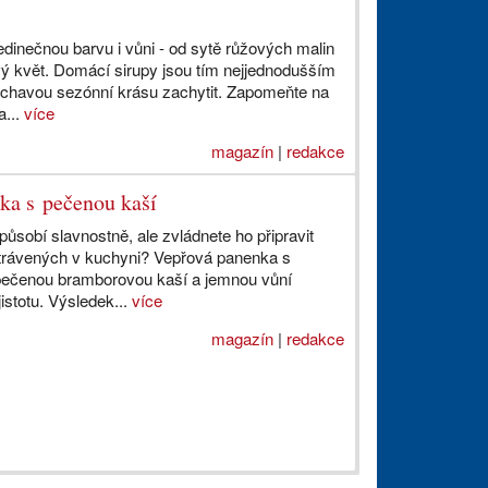
dinečnou barvu i vůni - od sytě růžových malin
 květ. Domácí sirupy jsou tím nejjednodušším
rchavou sezónní krásu zachytit. Zapomeňte na
a...
více
magazín
|
redakce
nka s pečenou kaší
 působí slavnostně, ale zvládnete ho připravit
strávených v kuchyni? Vepřová panenka s
ečenou bramborovou kaší a jemnou vůní
istotu. Výsledek...
více
magazín
|
redakce