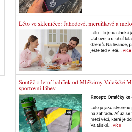
Léto ve skleničce: Jahodové, meruňkové a me
Léto - to jsou sladk
Uchovejte si chuť lé
džemů. Na lívance, p
ještě teď v létě...
více
Soutěž o letní balíček od Mlékárny Valašské Me
sportovní láhev
Recept: Omáčky ke 
Léto je jako stvořené 
na zahradě. Ať už se 
mezi věci, které je d
Valašské...
více