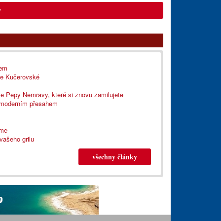
y
bem
lie Kučerovské
e Pepy Nemravy, které si znovu zamilujete
s moderním přesahem
ame
 vašeho grilu
všechny články