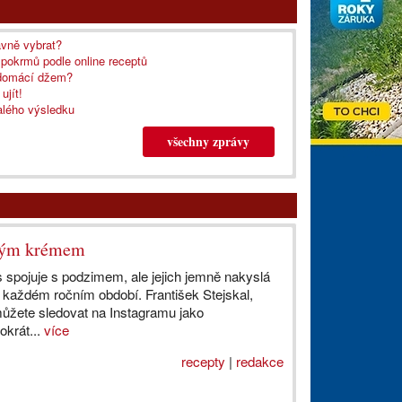
ávně vybrat?
 pokrmů podle online receptů
í domácí džem?
ujít!
alého výsledku
všechny zprávy
ovým krémem
s spojuje s podzimem, ale jejich jemně nakyslá
v každém ročním období. František Stejskal,
 můžete sledovat na Instagramu jako
okrát...
více
recepty
|
redakce