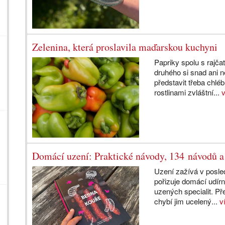
Zelenina, která proslavila maďarskou kuchyni
Papriky spolu s rajča
druhého si snad ani 
představit třeba chl
rostlinami zvláštní...
Domácí uzení: Praktické návody, 134 návodů a
Uzení zažívá v posledn
pořizuje domácí udírn
uzených specialit. P
chybí jim ucelený...
v