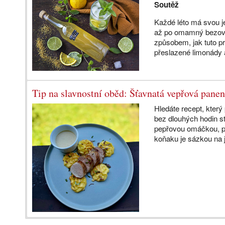
Soutěž
Každé léto má svou je
až po omamný bezový
způsobem, jak tuto p
přeslazené limonády 
Tip na slavnostní oběd: Šťavnatá vepřová pane
Hledáte recept, který
bez dlouhých hodin 
pepřovou omáčkou, p
koňaku je sázkou na j