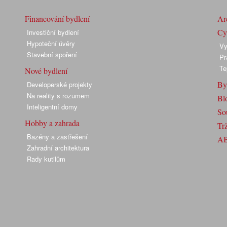
Financování bydlení
Arc
Cyk
Investiční bydlení
Hypoteční úvěry
Vy
Stavební spoření
Pr
Te
Nové bydlení
By
Developerské projekty
Na reality s rozumem
Bl
Inteligentní domy
So
Hobby a zahrada
Trž
Bazény a zastřešení
A
Zahradní architektura
Rady kutilům