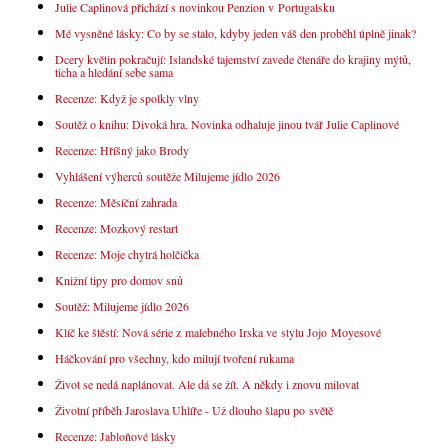
Julie Caplinová přichází s novinkou Penzion v Portugalsku
Mé vysněné lásky: Co by se stalo, kdyby jeden váš den proběhl úplně jinak?
Dcery květin pokračují: Islandské tajemství zavede čtenáře do krajiny mýtů,
ticha a hledání sebe sama
Recenze: Když je spolkly vlny
Soutěž o knihu: Divoká hra. Novinka odhaluje jinou tvář Julie Caplinové
Recenze: Hříšný jako Brody
Vyhlášení výherců soutěže Milujeme jídlo 2026
Recenze: Měsíční zahrada
Recenze: Mozkový restart
Recenze: Moje chytrá holčička
Knižní tipy pro domov snů
Soutěž: Milujeme jídlo 2026
Klíč ke štěstí: Nová série z malebného Irska ve stylu Jojo Moyesové
Háčkování pro všechny, kdo milují tvoření rukama
Život se nedá naplánovat. Ale dá se žít. A někdy i znovu milovat
Životní příběh Jaroslava Uhlíře - Už dlouho šlapu po světě
Recenze: Jabloňové lásky