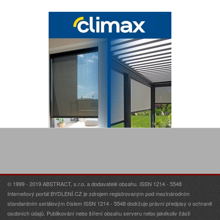
© 1999 - 2019 ABSTRACT, s.r.o. a dodavatelé obsahu. ISSN 1214 - 5548
Internetový portál BYDLENÍ.CZ je zdrojem registrovaným pod mezinárodním
standardním seriálovým číslem ISSN 1214 - 5548 dodržuje právní předpisy o ochraně
osobních údajů. Publikování nebo šíření obsahu serveru nebo jakékoliv části