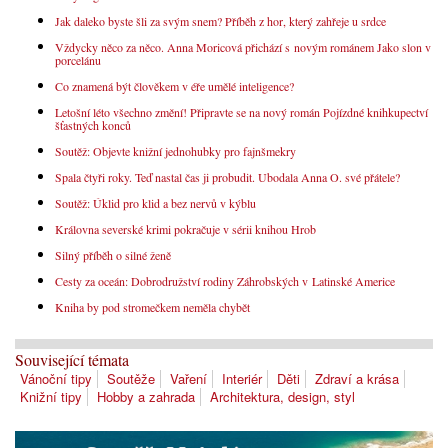
Jak daleko byste šli za svým snem? Příběh z hor, který zahřeje u srdce
Vždycky něco za něco. Anna Moricová přichází s novým románem Jako slon v
porcelánu
Co znamená být člověkem v éře umělé inteligence?
Letošní léto všechno změní! Připravte se na nový román Pojízdné knihkupectví
šťastných konců
Soutěž: Objevte knižní jednohubky pro fajnšmekry
Spala čtyři roky. Teď nastal čas ji probudit. Ubodala Anna O. své přátele?
Soutěž: Úklid pro klid a bez nervů v kýblu
Královna severské krimi pokračuje v sérii knihou Hrob
Silný příběh o silné ženě
Cesty za oceán: Dobrodružství rodiny Záhrobských v Latinské Americe
Kniha by pod stromečkem neměla chybět
Související témata
Vánoční tipy
Soutěže
Vaření
Interiér
Děti
Zdraví a krása
Knižní tipy
Hobby a zahrada
Architektura, design, styl