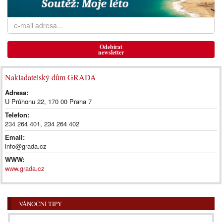
Odebírat
newsletter
Nakladatelský dům GRADA
Adresa:
U Průhonu 22, 170 00 Praha 7
Telefon:
234 264 401, 234 264 402
Email:
info@grada.cz
WWW:
www.grada.cz
VÁNOČNÍ TIPY