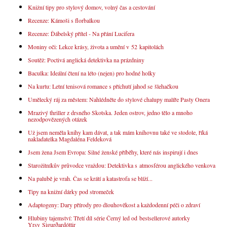
Knižní tipy pro stylový domov, volný čas a cestování
Recenze: Kámoši s florbalkou
Recenze: Ďábelský přítel - Na přání Lucifera
Moniny oči: Lekce krásy, života a umění v 52 kapitolách
Soutěž: Poctivá anglická detektivka na prázdniny
Baculka: Ideální čtení na léto (nejen) pro hodné holky
Na kurtu: Letní tenisová romance s příchutí jahod se šlehačkou
Umělecký ráj za městem: Nahlédněte do stylové chalupy malíře Pasty Onera
Mrazivý thriller z drsného Skotska. Jeden ostrov, jedno tělo a mnoho
nezodpovězených otázek
Už jsem neměla knihy kam dávat, a tak mám knihovnu také ve stodole, říká
nakladatelka Magdaléna Feldeková
Jsem žena Jsem Evropa: Silné ženské příběhy, které nás inspirují i dnes
Starožitníkův průvodce vraždou: Detektivka s atmosférou anglického venkova
Na palubě je vrah. Čas se krátí a katastrofa se blíží...
Tipy na knižní dárky pod stromeček
Adaptogeny: Dary přírody pro dlouhověkost a každodenní péči o zdraví
Hlubiny tajemství: Třetí díl série Černý led od bestsellerové autorky
Yrsy Sigurðardóttir