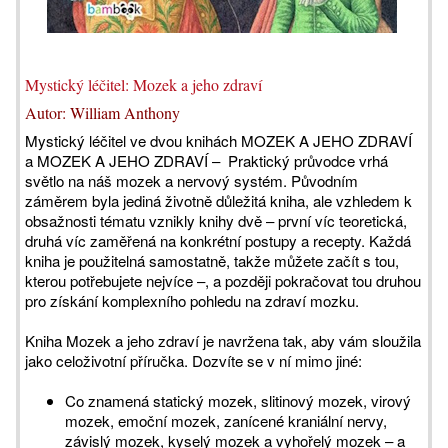
Mystický léčitel: Mozek a jeho zdraví
Autor: William Anthony
Mystický léčitel ve dvou knihách MOZEK A JEHO ZDRAVÍ
a MOZEK A JEHO ZDRAVÍ – Praktický průvodce vrhá
světlo na náš mozek a nervový systém. Původním
záměrem byla jediná životně důležitá kniha, ale vzhledem k
obsažnosti tématu vznikly knihy dvě – první víc teoretická,
druhá víc zaměřená na konkrétní postupy a recepty. Každá
kniha je použitelná samostatně, takže můžete začít s tou,
kterou potřebujete nejvíce –, a později pokračovat tou druhou
pro získání komplexního pohledu na zdraví mozku.
Kniha Mozek a jeho zdraví je navržena tak, aby vám sloužila
jako celoživotní příručka. Dozvíte se v ní mimo jiné:
Co znamená statický mozek, slitinový mozek, virový
mozek, emoční mozek, zanícené kraniální nervy,
závislý mozek, kyselý mozek a vyhořelý mozek – a