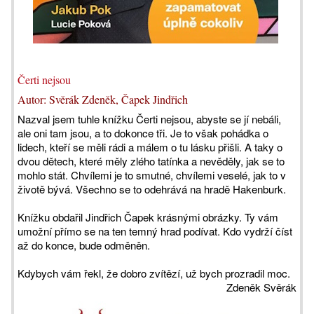
Čerti nejsou
Autor: Svěrák Zdeněk, Čapek Jindřich
Nazval jsem tuhle knížku Čerti nejsou, abyste se jí nebáli,
ale oni tam jsou, a to dokonce tři. Je to však pohádka o
lidech, kteří se měli rádi a málem o tu lásku přišli. A taky o
dvou dětech, které měly zlého tatínka a nevěděly, jak se to
mohlo stát. Chvílemi je to smutné, chvílemi veselé, jak to v
životě bývá. Všechno se to odehrává na hradě Hakenburk.
Knížku obdařil Jindřich Čapek krásnými obrázky. Ty vám
umožní přímo se na ten temný hrad podívat. Kdo vydrží číst
až do konce, bude odměněn.
Kdybych vám řekl, že dobro zvítězí, už bych prozradil moc.
Zdeněk Svěrák