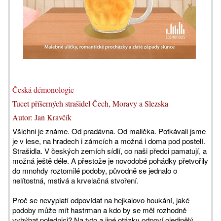
Česká démonologie
Tucet příšerných strašidel Čech, Moravy a Slezska
Autor: Jan Kravčík
Všichni je známe. Od pradávna. Od malička. Potkávali jsme
je v lese, na hradech i zámcích a možná i doma pod postelí.
Strašidla. V českých zemích sídlí, co naši předci pamatují, a
možná ještě déle. A přestože je novodobé pohádky přetvořily
do mnohdy roztomilé podoby, původně se jednalo o
nelítostná, mstivá a krvelačná stvoření.
Proč se nevyplatí odpovídat na hejkalovo houkání, jaké
podoby může mít hastrman a kdo by se měl rozhodně
vyhýbat polednici? Na tyto a jiné otázky odpoví ojedinělý