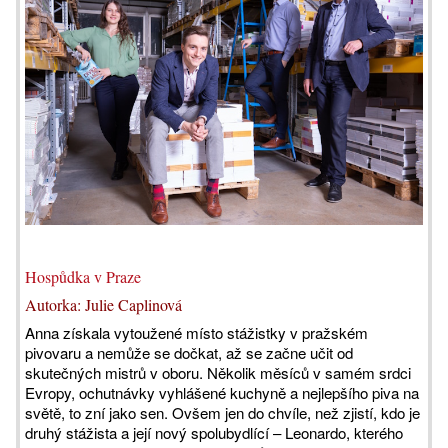
Hospůdka v Praze
Autorka: Julie Caplinová
Anna získala vytoužené místo stážistky v pražském
pivovaru a nemůže se dočkat, až se začne učit od
skutečných mistrů v oboru. Několik měsíců v samém srdci
Evropy, ochutnávky vyhlášené kuchyně a nejlepšího piva na
světě, to zní jako sen. Ovšem jen do chvíle, než zjistí, kdo je
druhý stážista a její nový spolubydlící – Leonardo, kterého