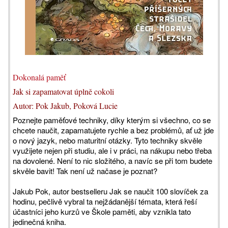
Dokonalá paměť
Jak si zapamatovat úplně cokoli
Autor: Pok Jakub, Poková Lucie
Poznejte paměťové techniky, díky kterým si všechno, co se
chcete naučit, zapamatujete rychle a bez problémů, ať už jde
o nový jazyk, nebo maturitní otázky. Tyto techniky skvěle
využijete nejen při studiu, ale i v práci, na nákupu nebo třeba
na dovolené. Není to nic složitého, a navíc se při tom budete
skvěle bavit! Tak není už načase je poznat?
Jakub Pok, autor bestselleru Jak se naučit 100 slovíček za
hodinu, pečlivě vybral ta nejžádanější témata, která řeší
účastníci jeho kurzů ve Škole paměti, aby vznikla tato
jedinečná kniha.