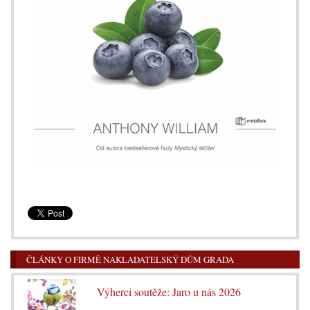
ČLÁNKY O FIRMĚ NAKLADATELSKÝ DŮM GRADA
Výherci soutěže: Jaro u nás 2026