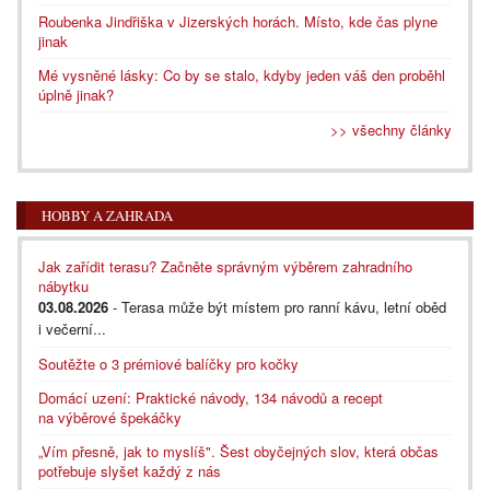
Roubenka Jindřiška v Jizerských horách. Místo, kde čas plyne
jinak
Mé vysněné lásky: Co by se stalo, kdyby jeden váš den proběhl
úplně jinak?
>> všechny články
HOBBY A ZAHRADA
Jak zařídit terasu? Začněte správným výběrem zahradního
nábytku
03.08.2026
- Terasa může být místem pro ranní kávu, letní oběd
i večerní...
Soutěžte o 3 prémiové balíčky pro kočky
Domácí uzení: Praktické návody, 134 návodů a recept
na výběrové špekáčky
„Vím přesně, jak to myslíš". Šest obyčejných slov, která občas
potřebuje slyšet každý z nás