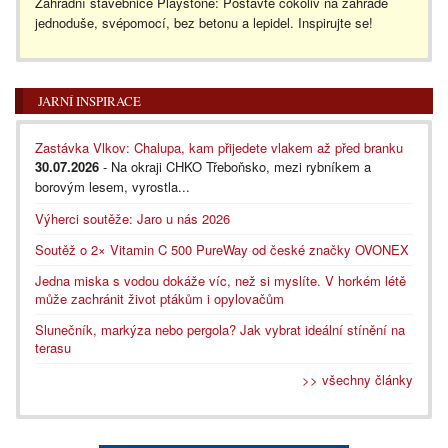
Zahradní stavebnice Playstone: Postavte cokoliv na zahradě
jednoduše, svépomocí, bez betonu a lepidel. Inspirujte se!
JARNÍ INSPIRACE
Zastávka Vlkov: Chalupa, kam přijedete vlakem až před branku
30.07.2026
- Na okraji CHKO Třeboňsko, mezi rybníkem a
borovým lesem, vyrostla...
Výherci soutěže: Jaro u nás 2026
Soutěž o 2× Vitamin C 500 PureWay od české značky OVONEX
Jedna miska s vodou dokáže víc, než si myslíte. V horkém létě
může zachránit život ptákům i opylovačům
Slunečník, markýza nebo pergola? Jak vybrat ideální stínění na
terasu
>> všechny články