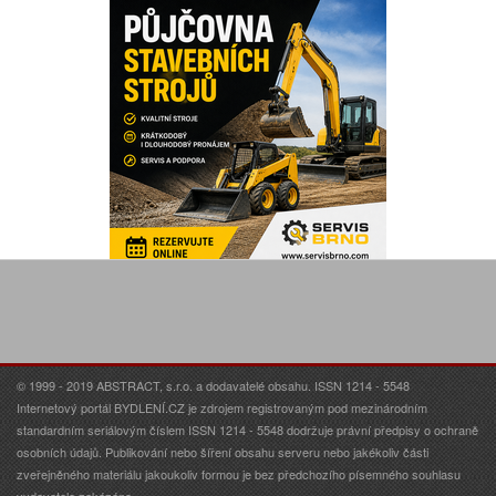
© 1999 - 2019 ABSTRACT, s.r.o. a dodavatelé obsahu. ISSN 1214 - 5548
Internetový portál BYDLENÍ.CZ je zdrojem registrovaným pod mezinárodním
standardním seriálovým číslem ISSN 1214 - 5548 dodržuje právní předpisy o ochraně
osobních údajů. Publikování nebo šíření obsahu serveru nebo jakékoliv části
zveřejněného materiálu jakoukoliv formou je bez předchozího písemného souhlasu