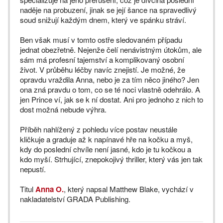
naděje na probuzení, jinak se její šance na spravedlivý
soud snižují každým dnem, který ve spánku stráví.
Ben však musí v tomto ostře sledovaném případu
jednat obezřetně. Nejenže čelí nenávistným útokům, ale
sám má profesní tajemství a komplikovaný osobní
život. V průběhu léčby navíc znejistí. Je možné, že
opravdu vraždila Anna, nebo je za tím něco jiného? Jen
ona zná pravdu o tom, co se té noci vlastně odehrálo. A
jen Prince ví, jak se k ní dostat. Ani pro jednoho z nich to
dost možná nebude výhra.
Příběh nahlížený z pohledu více postav neustále
kličkuje a graduje až k napínavé hře na kočku a myš,
kdy do poslední chvíle není jasné, kdo je tu kočkou a
kdo myší. Strhující, znepokojivý thriller, který vás jen tak
nepustí.
Titul
Anna O.
, který napsal Matthew Blake, vychází v
nakladatelství GRADA Publishing.