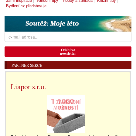
Jarní inspirace
Vánoční tipy
Hobby a zahrada
Knižní tipy
Bydlení.cz představuje
Odebírat
newsletter
PARTNER SEKCE
Liapor s.r.o.