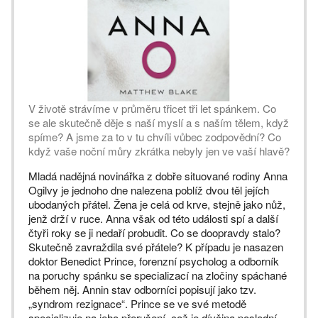
V životě strávíme v průměru třicet tři let spánkem. Co
se ale skutečně děje s naší myslí a s naším tělem, když
spíme? A jsme za to v tu chvíli vůbec zodpovědní? Co
když vaše noční můry zkrátka nebyly jen ve vaší hlavě?
Mladá nadějná novinářka z dobře situované rodiny Anna
Ogilvy je jednoho dne nalezena poblíž dvou těl jejích
ubodaných přátel. Žena je celá od krve, stejně jako nůž,
jenž drží v ruce. Anna však od této události spí a další
čtyři roky se ji nedaří probudit. Co se doopravdy stalo?
Skutečně zavraždila své přátele? K případu je nasazen
doktor Benedict Prince, forenzní psycholog a odborník
na poruchy spánku se specializací na zločiny spáchané
během něj. Annin stav odborníci popisují jako tzv.
„syndrom rezignace“. Prince se ve své metodě
specializuje na jeho přerušení, což je dívčina poslední