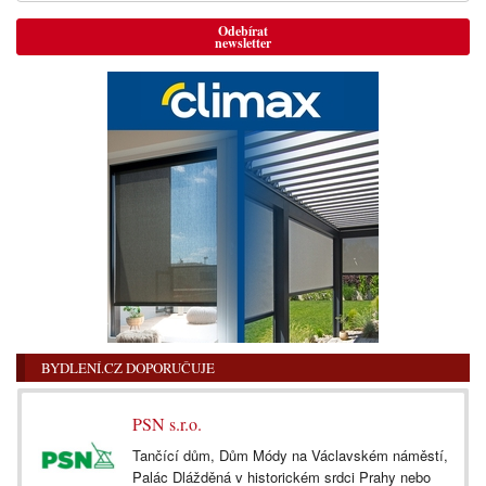
Odebírat
newsletter
BYDLENÍ.CZ DOPORUČUJE
PSN s.r.o.
Tančící dům, Dům Módy na Václavském náměstí,
Palác Dlážděná v historickém srdci Prahy nebo