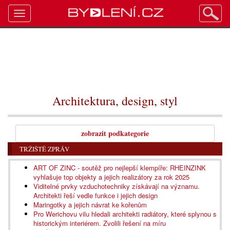
Toggle
navigation
Architektura, design, styl
zobrazit podkategorie
TRŽIŠTĚ ZPRÁV
ART OF ZINC - soutěž pro nejlepší klempíře: RHEINZINK
vyhlašuje top objekty a jejich realizátory za rok 2025
Viditelné prvky vzduchotechniky získávají na významu.
Architekti řeší vedle funkce i jejich design
Maringotky a jejich návrat ke kořenům
Pro Werichovu vilu hledali architekti radiátory, které splynou s
historickým interiérem. Zvolili řešení na míru