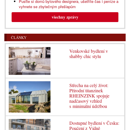
Pusťte si domů bytového designera, ušetříte čas i peníze a
vyhnete se zbytečným přešlapům
všechny zprávy
ČLÁNKY
Venkovské bydlení v
shabby chic stylu
Střecha na celý život:
Přírodní titanzinek
RHEINZINK spojuje
nadčasový vzhled
s minimální údržbou
Dostupné bydlení v Česku:
Poučení z Vídně