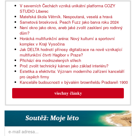
V severních Čechách vzniká unikátní platforma COZY
STUDIO Liberec
Mateřská škola Větrník. Nespoutaná, veselá a hravá
Sametová broskvová. Peach Fuzz jako barva roku 2024
Není okno jako okno, aneb jaké zvolit zasklení pro rodinný
dům?
Horácká multifunkční aréna: Nový kulturní a sportovní
komplex v Kraji Vysočina
Jak DELTA hodnotí přínosy digitalizace na nově vznikající
multifunkční čtvrti Hagibor v Praze?
Přichází éra modrozelených střech
Proč zvolit technický kámen jako základ interiéru?
Estetika a efektivita: Význam moderního zařízení kanceláří
pro úspěch firmy
Kanceláře budoucnosti v bývalém brownfieldu Pradiareň 1900
všechny články