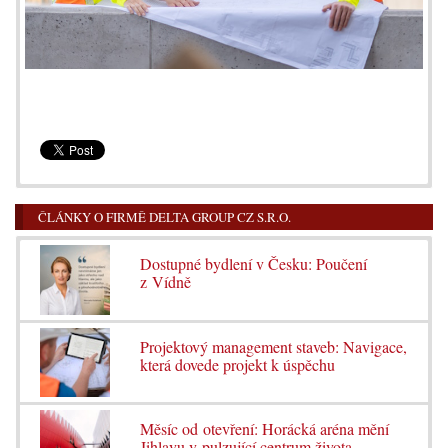
ČLÁNKY O FIRMĚ DELTA GROUP CZ S.R.O.
Dostupné bydlení v Česku: Poučení
z Vídně
Projektový management staveb: Navigace,
která dovede projekt k úspěchu
Měsíc od otevření: Horácká aréna mění
Jihlavu v pulzující centrum života