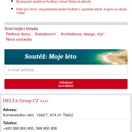
Ekologické atraktivní bydlení v těsné blízkosti přírody
Dům pro život: vícegenerační model bydlení v jezerním městě Aspern na okraji
Vídně
Související témata
Rodinné domy
Stavebnictví
Architektura, design, styl
Nová výstavba
Odebírat
newsletter
DELTA Group CZ s.r.o.
Adresa:
Komenského nám. 1342/7, 674 01 Třebíč
Telefon:
+420 568 800 800, 568 800 808