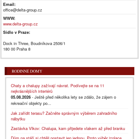
Email:
office@delta-group.cz
WWW:
www.delta-group.cz
Sídlo v Praze:
Dock in Three, Boudníkova 2506/1
180 00 Praha 8
RODINNÉ DOMY
Chaty a chalupy zažívají návrat. Podívejte se na 11
nejkrásnějších interiérů
05.08.2026
- Ještě před několika lety se zdálo, že zájem o
rekreační objekty po...
Jak zařídit terasu? Začněte správným výběrem zahradního
nábytku
Zastávka Vlkov: Chalupa, kam přijedete vlakem až před branku
Dům na stáří si chtěli postavit jen jednou. Proto výběr izolace