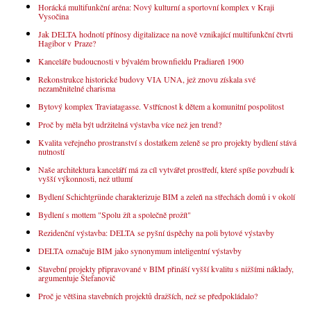
Horácká multifunkční aréna: Nový kulturní a sportovní komplex v Kraji
Vysočina
Jak DELTA hodnotí přínosy digitalizace na nově vznikající multifunkční čtvrti
Hagibor v Praze?
Kanceláře budoucnosti v bývalém brownfieldu Pradiareň 1900
Rekonstrukce historické budovy VIA UNA, jež znovu získala své
nezaměnitelné charisma
Bytový komplex Traviatagasse. Vstřícnost k dětem a komunitní pospolitost
Proč by měla být udržitelná výstavba více než jen trend?
Kvalita veřejného prostranství s dostatkem zeleně se pro projekty bydlení stává
nutností
Naše architektura kanceláří má za cíl vytvářet prostředí, které spíše povzbudí k
vyšší výkonnosti, než utlumí
Bydlení Schichtgründe charakterizuje BIM a zeleň na střechách domů i v okolí
Bydlení s mottem "Spolu žít a společně prožít"
Rezidenční výstavba: DELTA se pyšní úspěchy na poli bytové výstavby
DELTA označuje BIM jako synonymum inteligentní výstavby
Stavební projekty připravované v BIM přináší vyšší kvalitu s nižšími náklady,
argumentuje Štefanovič
Proč je většina stavebních projektů dražších, než se předpokládalo?