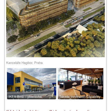
Kanceláře Hagibor, Praha
IKEA Brno – přestavba,
Takeda Innovation Capability
modernizace
Center, Bratislava