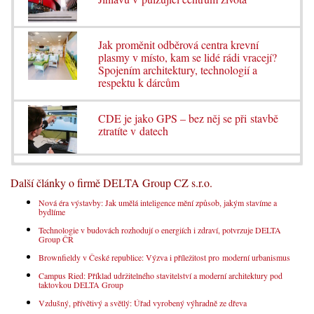
Jak proměnit odběrová centra krevní
plasmy v místo, kam se lidé rádi vracejí?
Spojením architektury, technologií a
respektu k dárcům
CDE je jako GPS – bez něj se při stavbě
ztratíte v datech
Další články o firmě DELTA Group CZ s.r.o.
Nová éra výstavby: Jak umělá inteligence mění způsob, jakým stavíme a
bydlíme
Technologie v budovách rozhodují o energiích i zdraví, potvrzuje DELTA
Group ČR
Brownfieldy v České republice: Výzva i příležitost pro moderní urbanismus
Campus Ried: Příklad udržitelného stavitelství a moderní architektury pod
taktovkou DELTA Group
Vzdušný, přívětivý a světlý: Úřad vyrobený výhradně ze dřeva