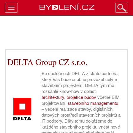
Toggle
navigation
DELTA Group CZ s.r.o.
Se společností DELTA získáte partnera,
který Vás bude osobně provázet celým
stavebním projektem. DELTA tým má
rozsáhlé know-how v oblasti
architektury
,
projekce budov
včetně BIM
projektování,
stavebního managementu
– vedení realizace stavby, digitálních
datových prostředí stavebních projektů a
IT podpory. Díky tomu dokážeme do
každého stavebního projektu vnést nové
perspektivy a zároveň chráníme Vaši