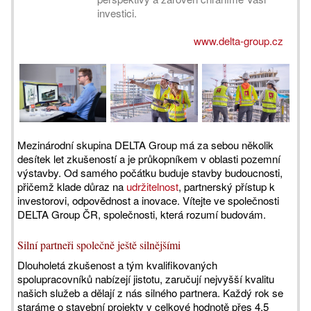
investici.
www.delta-group.cz
Mezinárodní skupina DELTA Group má za sebou několik
desítek let zkušeností a je průkopníkem v oblasti pozemní
výstavby. Od samého počátku buduje stavby budoucnosti,
přičemž klade důraz na
udržitelnost
, partnerský přístup k
investorovi, odpovědnost a inovace. Vítejte ve společnosti
DELTA Group ČR, společnosti, která rozumí budovám.
Silní partneři společně ještě silnějšími
Dlouholetá zkušenost a tým kvalifikovaných
spolupracovníků nabízejí jistotu, zaručují nejvyšší kvalitu
našich služeb a dělají z nás silného partnera. Každý rok se
staráme o stavební projekty v celkové hodnotě přes 4,5