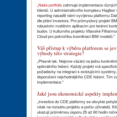
„
Naše portfolio
zahrnuje implementace různých
klientů. U administrativního komplexu Hagibor
reporting nasadili námi vyvíjenou platformu Dat
dle přání investora. Pro průmyslový projekt B
robustním mobilním aplikacím pro terénní kont
budov. U kulturního projektu Vltavské Filharm
Cloud pro pokročilou koordinaci BIM modelů."
Váš přístup k výběru platforem se jev
výhody této strategie?
„Přesně tak. Nejsme vázáni na jednu konkrétní
optimálního řešení. Každý projekt má specifick
požadavky na integraci s existujícími systémy.
doporučení nejvhodnějšího CDE řešení. Tím zaj
implementace."
Jaké jsou ekonomické aspekty implem
„Investice do CDE platformy se obvykle pohybuj
však na rozsahu projektu a počtu uživatelů. Kl
ukazují průměrnou úsporu 25 až 60 hodin ročn