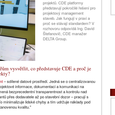
projektů. CDE platformy
představují pokročilé řešení pro
projektový management
staveb. Jak fungují v praxi a
proč se stávají standardem? V
rozhovoru odpovídá Ing. David
Štefanovič, CDE manažer
DELTA Group.
řům vysvětlit, co představuje CDE a proč je
ekty?
nt
– sdílené datové prostředí. Jedná se o centralizovanou
projektové informace, dokumentaci a komunikaci na
mená bezprecedentní transparentnost a kontrolu nad
antů přes dodavatele až po stavební dozor – pracují s
o minimalizuje lidské chyby a tím udržuje náklady pod
stanovenou kvalitu."