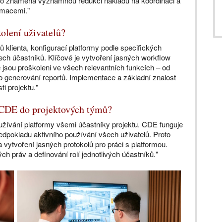
 to znamená významnou redukci nákladů na koordinaci a
rmacemi."
olení uživatelů?
 klienta, konfigurací platformy podle specifických
ch účastníků. Klíčové je vytvoření jasných workflow
é jsou proškoleni ve všech relevantních funkcích – od
o generování reportů. Implementace a základní znalost
ti projektu."
í CDE do projektových týmů?
oužívání platformy všemi účastníky projektu. CDE funguje
ředpokladu aktivního používání všech uživatelů. Proto
ytvoření jasných protokolů pro práci s platformou.
h práv a definování rolí jednotlivých účastníků."