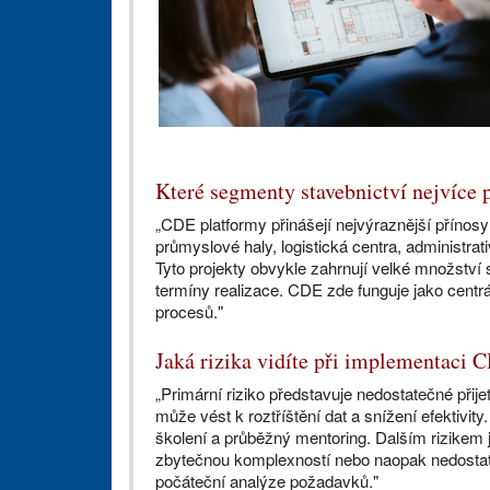
Které segmenty stavebnictví nejvíce 
„CDE platformy přinášejí nejvýraznější přínos
průmyslové haly, logistická centra, administra
Tyto projekty obvykle zahrnují velké množství
termíny realizace. CDE zde funguje jako centrá
procesů."
Jaká rizika vidíte při implementaci C
„Primární riziko představuje nedostatečné přije
může vést k roztříštění dat a snížení efektivi
školení a průběžný mentoring. Dalším rizikem j
zbytečnou komplexností nebo naopak nedostat
počáteční analýze požadavků."