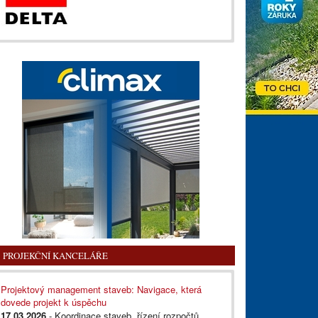
PROJEKČNÍ KANCELÁŘE
Projektový management staveb: Navigace, která
dovede projekt k úspěchu
17.03.2026
- Koordinace staveb, řízení rozpočtů,