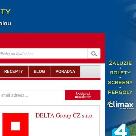
RECEPTY
BLOG
PORADNA
Odebírat
newsletter
DELTA Group CZ s.r.o.