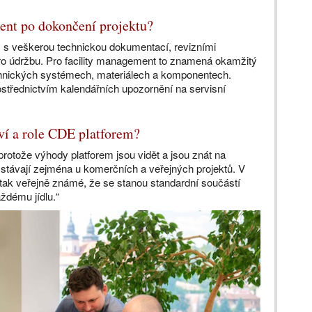
ent po dokončení projektu?
y
s veškerou technickou dokumentací, revizními
 údržbu. Pro facility management to znamená okamžitý
chnických systémech, materiálech a komponentech.
ostřednictvím kalendářních upozornění na servisní
tví a role CDE platforem?
rotože výhody platforem jsou vidět a jsou znát na
 stávají zejména u komerčních a veřejných projektů. V
tak veřejně známé, že se stanou standardní součástí
aždému jídlu.“