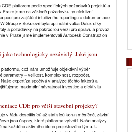
 CDE platforem podle specifických požadavků projektů a
 v Praze jsme na základě požadavku na efektivní
enpool pro zajištění intuitivního reportingu a dokumentace
MW Group v Sokolově byla optimální volba Dalux díky
roly a požadavky na pokročilou verzi pro správu a provoz
onie v Praze jsme implementovali Autodesk Construction
í jako technologicky nezávislý. Jaké jsou
 platformu, což nám umožňuje objektivní výběr
é parametry – velikost, komplexnost, rozpočet,
 Naše expertíza spočívá v analýze těchto faktorů a
išťujeme maximální návratnost investice a efektivitu
entace CDE pro větší stavební projekty?
e v řádu desetitisíců až statisíců korun měsíčně, závisí
íčové jsou úspory, které platforma vytváří. Naše analýzy
ě na každého aktivního člena projektového týmu. U