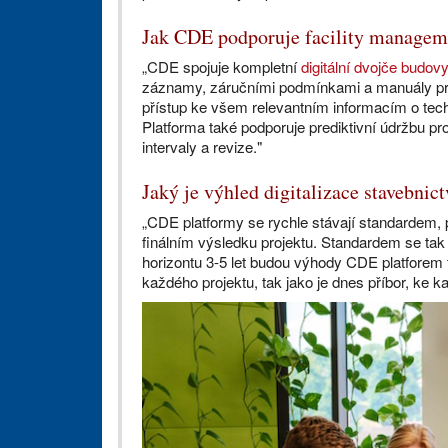
Jak CDE podporuje facility managem
„CDE spojuje kompletní
digitální dvojče budov
záznamy, záručními podmínkami a manuály pro
přístup ke všem relevantním informacím o te
Platforma také podporuje prediktivní údržbu pr
intervaly a revize."
Jaký je výhled digitalizace stavebnic
„CDE platformy se rychle stávají standardem, p
finálním výsledku projektu. Standardem se tak
horizontu 3-5 let budou výhody CDE platforem 
každého projektu, tak jako je dnes příbor, ke k