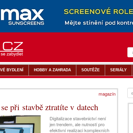
VÉ BYDLENÍ
HOBBY A ZAHRADA
SOUTĚŽE
SERIÁLY
magazín
e při stavbě ztratíte v datech
Digitalizace stavebnictví není
jen trendem, ale nutností pro
efektivní realizaci komplexních