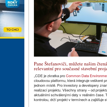
Pane Štefanoviči, můžete našim čtená
relevantní pro současné stavební proj
„CDE je zkratka pro
Common Data Environme
cloudovou platformu, která integruje veškeré 
jednom místě. Pro investory a developery zna
realizací projektu. Všechny strany – od projekt
aktuálními schválenými daty v reálném čase. T
kontrolou, drží projekt v termínech a zajišťuje 