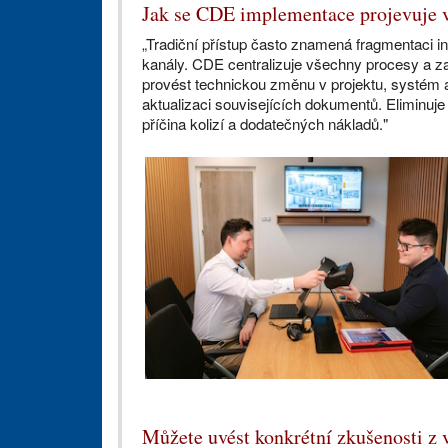
Jak se CDE implementace projevuje v
„Tradiční přístup často znamená fragmentaci 
kanály. CDE centralizuje všechny procesy a zaj
provést technickou změnu v projektu, systém a
aktualizaci souvisejících dokumentů. Eliminuje 
příčina kolizí a dodatečných nákladů."
Můžete uvést konkrétní zkušenosti z 