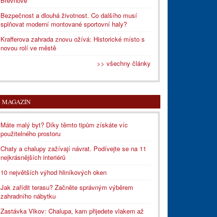
Břevnově
Bezpečnost a dlouhá životnost. Co dalšího musí
splňovat moderní montované sportovní haly?
Krafferova zahrada znovu ožívá: Historické místo s
novou rolí ve městě
>> všechny články
MAGAZÍN
Máte malý byt? Díky těmto tipům získáte víc
použitelného prostoru
Chaty a chalupy zažívají návrat. Podívejte se na 11
nejkrásnějších interiérů
10 největších výhod hliníkových oken
Jak zařídit terasu? Začněte správným výběrem
zahradního nábytku
Zastávka Vlkov: Chalupa, kam přijedete vlakem až