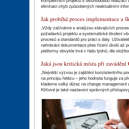
komplexních projektů s dlouhodobou realizací
eliminaci chyb způsobených neaktuálními info
Jak probíhá proces implementace a šk
„Vždy začínáme s analýzou stávajících procesů
požadavků projektu a systematické školení vše
procesů a standardů pro práci s daty. Uživatel
nahrávání dokumentace přes řízení úkolů až p
platformy obvykle trvá v řádu týdnů, dle složitos
Jaká jsou kritická místa při zaváděn
„Největší výzvou je zajištění konzistentního p
na principu řetězu – jeho hodnota funguje za p
klademe velký důraz na change management a v
Klíčové je také nastavení správných přístupovýc