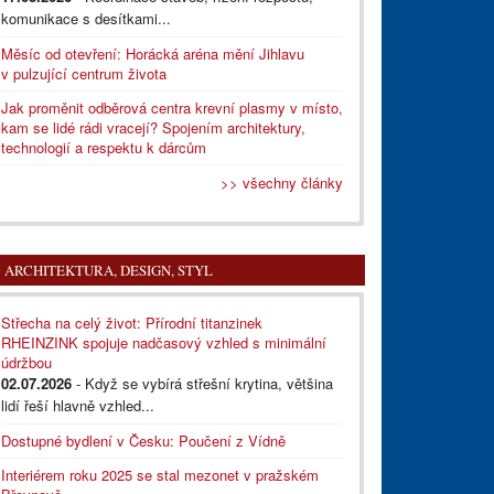
komunikace s desítkami...
Měsíc od otevření: Horácká aréna mění Jihlavu
v pulzující centrum života
Jak proměnit odběrová centra krevní plasmy v místo,
kam se lidé rádi vracejí? Spojením architektury,
technologií a respektu k dárcům
>> všechny články
ARCHITEKTURA, DESIGN, STYL
Střecha na celý život: Přírodní titanzinek
RHEINZINK spojuje nadčasový vzhled s minimální
údržbou
02.07.2026
- Když se vybírá střešní krytina, většina
lidí řeší hlavně vzhled...
Dostupné bydlení v Česku: Poučení z Vídně
Interiérem roku 2025 se stal mezonet v pražském