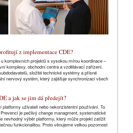
profitují z implementace CDE?
y u komplexních projektů s vysokou mírou koordinace –
tivní komplexy, obchodní centra a vzdělávací zařízení.
 subdodavatelů, složité technické systémy a přísné
lní nervový systém, který zajišťuje synchronizaci všech
DE a jak se jim dá předejít?
tí platformy uživateli nebo nekonzistentní používání. To
ty. Prevencí je pečlivý change managment, systematické
e nevhodný výběr platformy, který může projekt zatížit
ečnou funkcionalitou. Proto věnujeme velkou pozornost