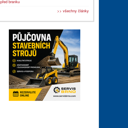
před branku
>> všechny články