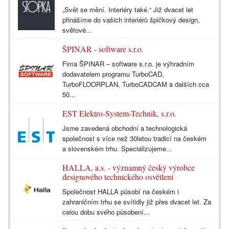
„Svět se mění. Interiéry také.“ Již dvacet let
přinášíme do vašich interiérů špičkový design,
světové...
ŠPINAR - software s.r.o.
Fima ŠPINAR – software s.r.o. je výhradním
dodavatelem programu TurboCAD,
TurboFLOORPLAN, TurboCADCAM a dalších cca
50...
EST Elektro-System-Technik, s.r.o.
Jsme zavedená obchodní a technologická
společnost s více než 30letou tradicí na českém
a slovenském trhu. Specializujeme...
HALLA, a.s. - významný český výrobce
designového technického osvětlení
Společnost HALLA působí na českém i
zahraničním trhu se svítidly již přes dvacet let. Za
celou dobu svého působení...