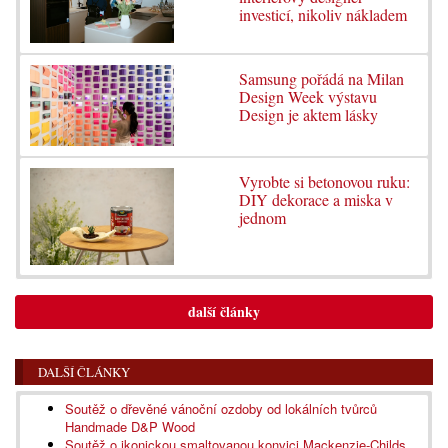
investicí, nikoliv nákladem
Samsung pořádá na Milan
Design Week výstavu
Design je aktem lásky
Vyrobte si betonovou ruku:
DIY dekorace a miska v
jednom
další články
DALŠÍ ČLÁNKY
Soutěž o dřevěné vánoční ozdoby od lokálních tvůrců
Handmade D&P Wood
Soutěž o ikonickou smaltovanou konvici Mackenzie-Childs