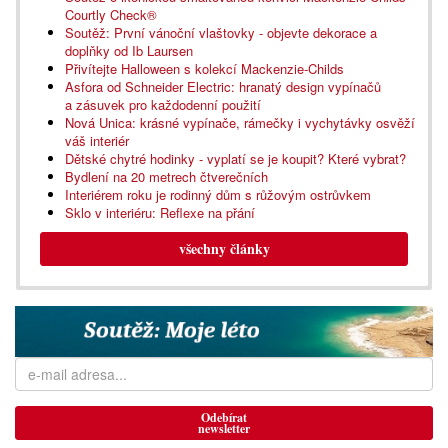
Courtly Check®
Soutěž: První vánoční vlaštovky - objevte dekorace a
doplňky od Ib Laursen
Přivítejte Halloween s kolekcí Mackenzie-Childs
Asfora od Schneider Electric: hranatý design vypínačů
a zásuvek pro každodenní použití
Nová Unica: krásné vypínače, rámečky i vychytávky osvěží
váš interiér
Dětské chytré hodinky - vyplatí se je koupit? Které vybrat?
Bydlení na 20 metrech čtverečních
Interiérem roku je rodinný dům s růžovým ostrůvkem
Sklo v interiéru: Reflexe na přání
všechny články
Odebírat
newsletter