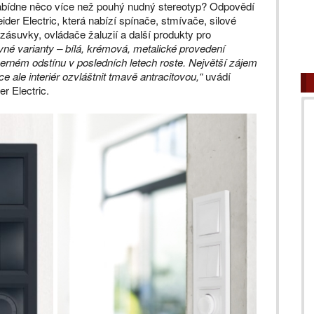
nabídne něco více než pouhý nudný stereotyp? Odpovědí
der Electric, která nabízí spínače, stmívače, silové
zásuvky, ovládače žaluzií a další produkty pro
evné varianty – bílá, krémová, metalické provedení
černém odstínu v posledních letech roste. Největší zájem
hce ale interiér ozvláštnit tmavě antracitovou,“
uvádí
r Electric.