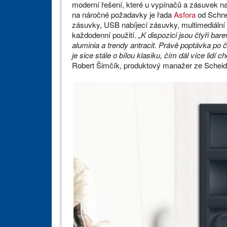
moderní řešení, které u vypínačů a zásuvek 
na náročné požadavky je řada
Asfora
od Schnei
zásuvky, USB nabíjecí zásuvky, multimediální 
každodenní použití.
„K dispozici jsou čtyři bar
aluminia a trendy antracit. Právě poptávka po 
je sice stále o bílou klasiku, čím dál více lidí c
Robert Šimčík, produktový manažer ze Scheide