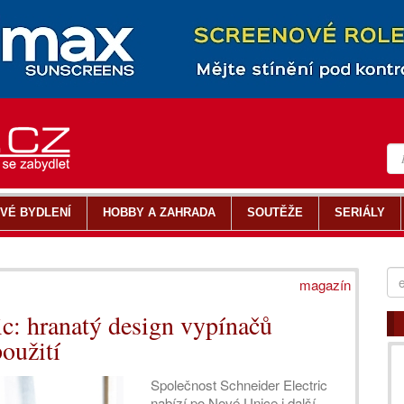
VÉ BYDLENÍ
HOBBY A ZAHRADA
SOUTĚŽE
SERIÁLY
magazín
ic: hranatý design vypínačů
oužití
Společnost Schneider Electric
nabízí po Nové Unice i další