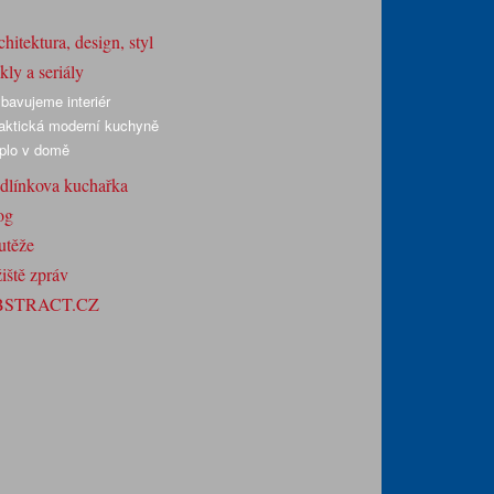
hitektura, design, styl
ly a seriály
bavujeme interiér
aktická moderní kuchyně
plo v domě
dlínkova kuchařka
og
utěže
iště zpráv
BSTRACT.CZ