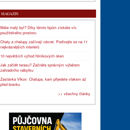
MAGAZÍN
Máte malý byt? Díky těmto tipům získáte víc
použitelného prostoru
Chaty a chalupy zažívají návrat. Podívejte se na 11
nejkrásnějších interiérů
10 největších výhod hliníkových oken
Jak zařídit terasu? Začněte správným výběrem
zahradního nábytku
Zastávka Vlkov: Chalupa, kam přijedete vlakem až
před branku
>> všechny články