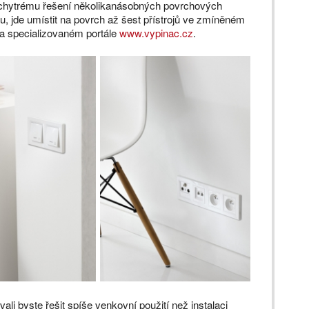
 chytrému řešení několikanásobných povrchových
, jde umístit na povrch až šest přístrojů ve zmíněném
a specializovaném portále
www.vypinac.cz
.
ali byste řešit spíše venkovní použití než instalaci