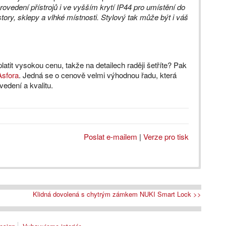
ovedení přístrojů i ve vyšším krytí IP44 pro umístění do
tory, sklepy a vlhké místnosti. Stylový tak může být i váš
atit vysokou cenu, takže na detailech raději šetříte? Pak
Asfora
. Jedná se o cenově velmi výhodnou řadu, která
edení a kvalitu.
Poslat e-mailem
|
Verze pro tisk
Klidná dovolená s chytrým zámkem NUKI Smart Lock >>