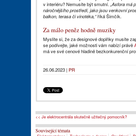
v interiéru? Nemusíte být smutní.
„Asfora má pr
náročnějšího prostředí, jako jsou venkovní pros
balkon, terasa či vinotéka,“
říká Šimčík.
Za málo peněz hodně muziky
Myslíte si, že za designové doplňky musíte zapl
se podívejte, jaké možnosti vám nabízí právě
má ve své cenové hladině bezkonkurenční prov
26.06.2023
|
PR
<< Je elektrocentrála skutečně užitečný pomocník?
Související témata