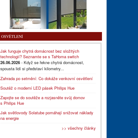
OSVĚTLENÍ
Jak funguje chytrá domácnost bez složitých
technologií? Seznamte se s TaHoma switch
26.06.2026
- Když se řekne chytrá domácnost,
spousta lidí si představí kilometry...
Zahrada po setmění: Co dokáže venkovní osvětlení
Soutěž o moderní LED pásek Philips Hue
Zapojte se do soutěže a rozjasněte svůj domov
s Philips Hue
Jak světlovody Solatube pomáhají snižovat náklady
na energie
>> všechny články