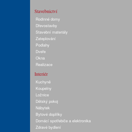
Stavebnictví
Rodinné domy
Dřevostavby
Stavební materiály
Zateplování
Podlahy
Dveře
Okna
Realizace
Interiér
Kuchyně
Koupelny
Ložnice
Dětský pokoj
Nábytek
Bytové doplňky
Domácí spotřebiče a elektronika
Zdravé bydlení