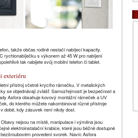
fon, takže občas rodině nestačí nabíjecí kapacity.
C rychlonabíječku s výkonem až 45 W pro nabíjení
lehlivě tak nabijete svůj mobilní telefon či tablet.
i exteriéru
etní přístroj včetně krycího rámečku. V metalických
ky se objednávají zvlášť. Samozřejmostí je bezpečnost a
 z řady Asfora obsahuje kovový montážní rámeček a UV
eček, do kterého můžete nakombinovat různé přístroje
í v době, kdy zásuvek není nikdy dost.
t? Obavy nejsou na místě, manipulace i výměna jsou
ejné elektroinstalační krabice, které jsou běžně dostupné
v bezšroubovém provedení svorek. Navíc Asfora