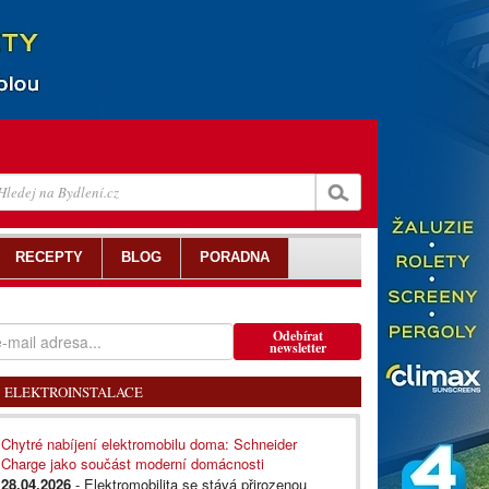
RECEPTY
BLOG
PORADNA
Odebírat
newsletter
ELEKTROINSTALACE
Chytré nabíjení elektromobilu doma: Schneider
Charge jako součást moderní domácnosti
28.04.2026
- Elektromobilita se stává přirozenou