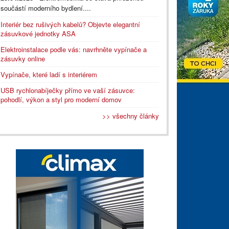
součástí moderního bydlení....
Interiér bez rušivých kabelů? Objevte elegantní
zásuvkové jednotky ASA
Elektroinstalace podle vás: navrhněte vypínače a
zásuvky online
Vypínače, které ladí s interiérem
USB rychlonabíječky přímo ve vaší zásuvce:
pohodlí, výkon a styl pro moderní domov
>> všechny články