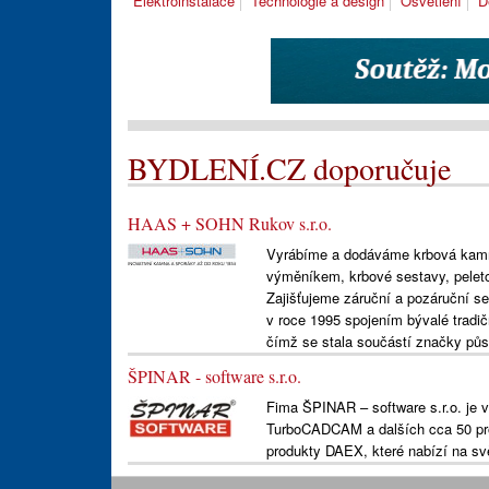
Elektroinstalace
Technologie a design
Osvětlení
D
BYDLENÍ.CZ doporučuje
HAAS + SOHN Rukov s.r.o.
Vyrábíme a dodáváme krbová kamn
výměníkem, krbové sestavy, peleto
Zajišťujeme záruční a pozáruční s
v roce 1995 spojením bývalé tradi
čímž se stala součástí značky půso
ŠPINAR - software s.r.o.
Fima ŠPINAR – software s.r.o. j
TurboCADCAM a dalších cca 50 pro
produkty DAEX, které nabízí na sv