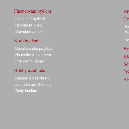
Financování bydlení
Arc
Cyk
Investiční bydlení
Hypoteční úvěry
Vy
Stavební spoření
Pr
Te
Nové bydlení
By
Developerské projekty
Na reality s rozumem
Bl
Inteligentní domy
So
Hobby a zahrada
Trž
Bazény a zastřešení
A
Zahradní architektura
Rady kutilům