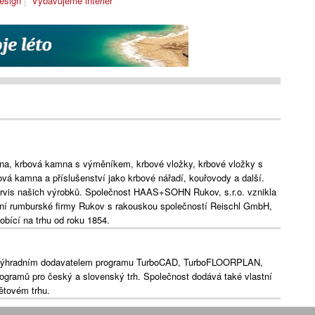
esign
Vybavujeme interiér
a, krbová kamna s výměníkem, krbové vložky, krbové vložky s
vá kamna a příslušenství jako krbové nářadí, kouřovody a další.
ervis našich výrobků. Společnost HAAS+SOHN Rukov, s.r.o. vznikla
ční rumburské firmy Rukov s rakouskou společností Reischl GmbH,
bící na trhu od roku 1854.
e výhradním dodavatelem programu TurboCAD, TurboFLOORPLAN,
gramů pro český a slovenský trh. Společnost dodává také vlastní
ětovém trhu.