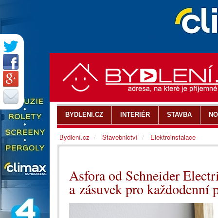
BYDLENI.CZ
INTERIÉR
STAVBA
NO
Bydlení.cz
Stavebnictví
Elektroinstalace
Asfora od Schneider Electr
a zásuvek pro každodenní p