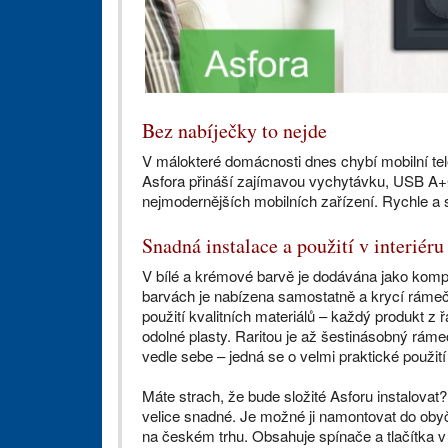
Bez nabíječky to nejde
V málokteré domácnosti dnes chybí mobilní tele
Asfora přináší zajímavou vychytávku, USB A+
nejmodernějších mobilních zařízení. Rychle a spo
Snadná instalace a použití v interiéru 
V bílé a krémové barvě je dodávána jako kompl
barvách je nabízena samostatně a krycí rámeč
použití kvalitních materiálů – každý produkt
odolné plasty. Raritou je až šestinásobný rám
vedle sebe – jedná se o velmi praktické použit
Máte strach, že bude složité Asforu instalova
velice snadné. Je možné ji namontovat do obyč
na českém trhu. Obsahuje spínače a tlačítka 