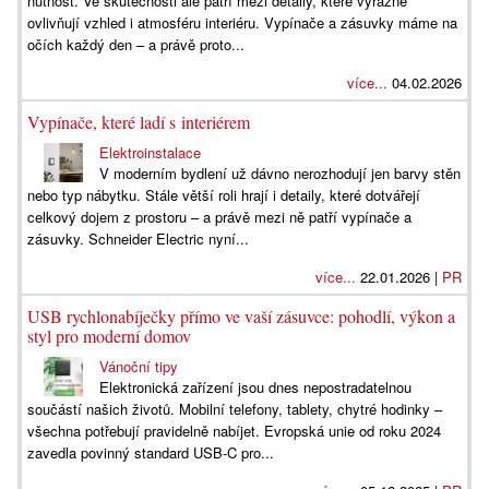
nutnost. Ve skutečnosti ale patří mezi detaily, které výrazně
ovlivňují vzhled i atmosféru interiéru. Vypínače a zásuvky máme na
očích každý den – a právě proto...
více...
04.02.2026
Vypínače, které ladí s interiérem
Elektroinstalace
V moderním bydlení už dávno nerozhodují jen barvy stěn
nebo typ nábytku. Stále větší roli hrají i detaily, které dotvářejí
celkový dojem z prostoru – a právě mezi ně patří vypínače a
zásuvky. Schneider Electric nyní...
více...
22.01.2026 |
PR
USB rychlonabíječky přímo ve vaší zásuvce: pohodlí, výkon a
styl pro moderní domov
Vánoční tipy
Elektronická zařízení jsou dnes nepostradatelnou
součástí našich životů. Mobilní telefony, tablety, chytré hodinky –
všechna potřebují pravidelně nabíjet. Evropská unie od roku 2024
zavedla povinný standard USB-C pro...