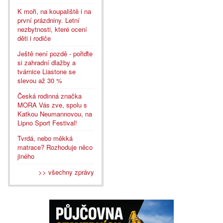
K moři, na koupaliště i na
první prázdniny. Letní
nezbytnosti, které ocení
děti i rodiče
Ještě není pozdě - pořiďte
si zahradní dlažby a
tvárnice Liastone se
slevou až 30 %
Česká rodinná značka
MORA Vás zve, spolu s
Katkou Neumannovou, na
Lipno Sport Festival!
Tvrdá, nebo měkká
matrace? Rozhoduje něco
jiného
>> všechny zprávy