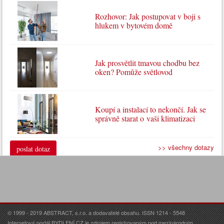
Rozhovor: Jak postupovat v boji s
hlukem v bytovém domě
Jak prosvětlit tmavou chodbu bez
oken? Pomůže světlovod
Koupí a instalací to nekončí. Jak se
správně starat o vaši klimatizaci
>> všechny dotazy
poslat dotaz
© 1999 - 2019 ABSTRACT, s.r.o. a dodavatelé obsahu. ISSN 1214 - 5548
Internetový portál BYDLENÍ.CZ je zdrojem registrovaným pod mezinárodním