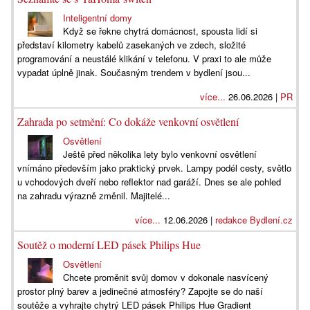
Inteligentní domy
Když se řekne chytrá domácnost, spousta lidí si
představí kilometry kabelů zasekaných ve zdech, složité
programování a neustálé klikání v telefonu. V praxi to ale může
vypadat úplně jinak. Současným trendem v bydlení jsou...
více...
26.06.2026 |
PR
Zahrada po setmění: Co dokáže venkovní osvětlení
Osvětlení
Ještě před několika lety bylo venkovní osvětlení
vnímáno především jako praktický prvek. Lampy podél cesty, světlo
u vchodových dveří nebo reflektor nad garáží. Dnes se ale pohled
na zahradu výrazně změnil. Majitelé...
více...
12.06.2026 |
redakce Bydlení.cz
Soutěž o moderní LED pásek Philips Hue
Osvětlení
Chcete proměnit svůj domov v dokonale nasvícený
prostor plný barev a jedinečné atmosféry? Zapojte se do naší
soutěže a vyhrajte chytrý LED pásek Philips Hue Gradient