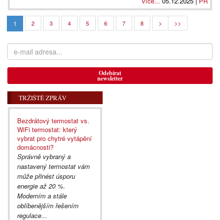
více...
05.12.2025 |
PR
1
2
3
4
5
6
7
8
>
>>
Odebírat
newsletter
TRŽIŠTĚ ZPRÁV
Bezdrátový termostat vs.
WiFi termostat: který
vybrat pro chytré vytápění
domácnosti?
Správně vybraný a
nastavený termostat vám
může přinést úsporu
energie až 20 %.
Moderním a stále
oblíbenějším řešením
regulace...