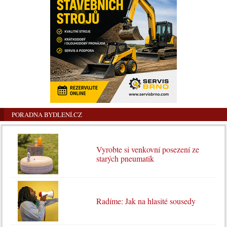
PORADNA BYDLENÍ.CZ
Vyrobte si venkovní posezení ze
starých pneumatik
Radíme: Jak na hlasité sousedy