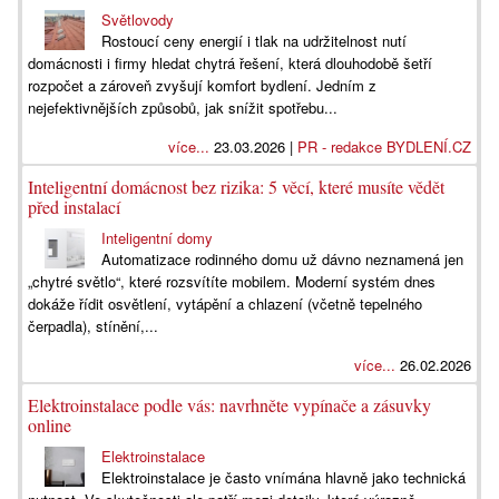
Světlovody
Rostoucí ceny energií i tlak na udržitelnost nutí
domácnosti i firmy hledat chytrá řešení, která dlouhodobě šetří
rozpočet a zároveň zvyšují komfort bydlení. Jedním z
nejefektivnějších způsobů, jak snížit spotřebu...
více...
23.03.2026 |
PR - redakce BYDLENÍ.CZ
Inteligentní domácnost bez rizika: 5 věcí, které musíte vědět
před instalací
Inteligentní domy
Automatizace rodinného domu už dávno neznamená jen
„chytré světlo“, které rozsvítíte mobilem. Moderní systém dnes
dokáže řídit osvětlení, vytápění a chlazení (včetně tepelného
čerpadla), stínění,...
více...
26.02.2026
Elektroinstalace podle vás: navrhněte vypínače a zásuvky
online
Elektroinstalace
Elektroinstalace je často vnímána hlavně jako technická