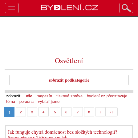
Toggle
navigation
Osvětlení
zobrazit podkategorie
zobrazit:
vše
magazín
tisková zpráva
bydlení.cz představuje
téma
poradna
vybrali jsme
1
2
3
4
5
6
7
8
>
>>
Jak funguje chytrá domácnost bez složitých technologií?
Seznamte se s TaHoma switch