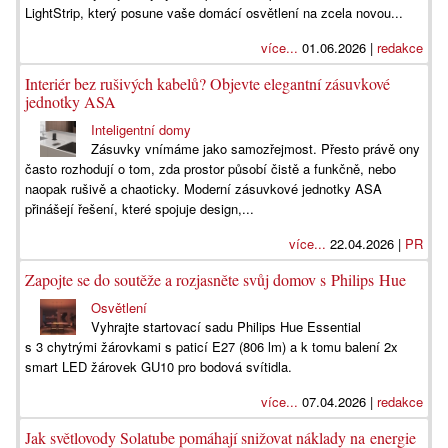
LightStrip, který posune vaše domácí osvětlení na zcela novou...
více...
01.06.2026 |
redakce
Interiér bez rušivých kabelů? Objevte elegantní zásuvkové
jednotky ASA
Inteligentní domy
Zásuvky vnímáme jako samozřejmost. Přesto právě ony
často rozhodují o tom, zda prostor působí čistě a funkčně, nebo
naopak rušivě a chaoticky. Moderní zásuvkové jednotky ASA
přinášejí řešení, které spojuje design,...
více...
22.04.2026 |
PR
Zapojte se do soutěže a rozjasněte svůj domov s Philips Hue
Osvětlení
Vyhrajte startovací sadu Philips Hue Essential
s 3 chytrými žárovkami s paticí E27 (806 lm) a k tomu balení 2x
smart LED žárovek GU10 pro bodová svítidla.
více...
07.04.2026 |
redakce
Jak světlovody Solatube pomáhají snižovat náklady na energie