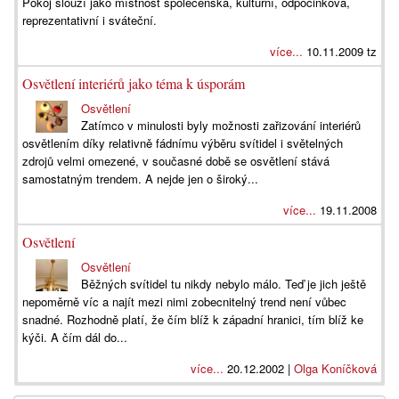
Pokoj slouží jako místnost společenská, kulturní, odpočinková,
reprezentativní i sváteční.
více...
10.11.2009 tz
Osvětlení interiérů jako téma k úsporám
Osvětlení
Zatímco v minulosti byly možnosti zařizování interiérů
osvětlením díky relativně fádnímu výběru svítidel i světelných
zdrojů velmi omezené, v současné době se osvětlení stává
samostatným trendem. A nejde jen o široký...
více...
19.11.2008
Osvětlení
Osvětlení
Běžných svítidel tu nikdy nebylo málo. Teď je jich ještě
nepoměrně víc a najít mezi nimi zobecnitelný trend není vůbec
snadné. Rozhodně platí, že čím blíž k západní hranici, tím blíž ke
kýči. A čím dál do...
více...
20.12.2002 |
Olga Koníčková