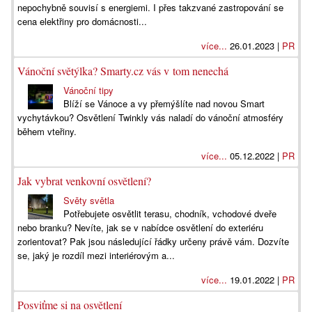
nepochybně souvisí s energiemi. I přes takzvané zastropování se
cena elektřiny pro domácnosti...
více...
26.01.2023 |
PR
Vánoční světýlka? Smarty.cz vás v tom nenechá
Vánoční tipy
Blíží se Vánoce a vy přemýšlíte nad novou Smart
vychytávkou? Osvětlení Twinkly vás naladí do vánoční atmosféry
během vteřiny.
více...
05.12.2022 |
PR
Jak vybrat venkovní osvětlení?
Světy světla
Potřebujete osvětlit terasu, chodník, vchodové dveře
nebo branku? Nevíte, jak se v nabídce osvětlení do exteriéru
zorientovat? Pak jsou následující řádky určeny právě vám. Dozvíte
se, jaký je rozdíl mezi interiérovým a...
více...
19.01.2022 |
PR
Posviťme si na osvětlení