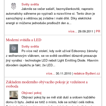
Světy světla
Jakmile se večer sešeří, bezmyšlenkovitě, naprosto
automaticky sáhneme po vypínači a rozsvítíme si. Tento úkon je
samozřejmý a většinou jej zvládne i malé dítě. Díky elektrické
energii si můžeme jednoduše prodloužit den a...
více...
29.09.2011 |
PR
Moderní svítidla a LED
Světy světla
Po více než století, kdy svět užíval Edisonovy žárovky
z wolframovým vláknem, se ve světě osvětlení důrazně prosazuje
jiný vynález - technologie LED neboli Light Emitting Diode. Hlavním
důvodem úspěchu je fakt, že LED...
více...
30.11.2010 |
redakce Bydlení.cz
Základem moderního obývacího pokoje je vzdušnost a
svoboda
Obývací pokoj
Obývací pokoj by se měl stát duší a srdcem každého
domu či bytu. Jedná se totiž o místo, kde se schází celá rodina.