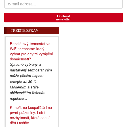
Odebírat
newsletter
TRŽIŠTĚ ZPRÁV
Bezdrátový termostat vs.
WiFi termostat: který
vybrat pro chytré vytápění
domácnosti?
Správně vybraný a
nastavený termostat vám
může přinést úsporu
energie až 20 %.
Moderním a stále
oblíbenějším řešením
regulace...
K moři, na koupaliště i na
první prázdniny. Letní
nezbytnosti, které ocení
děti i rodiče