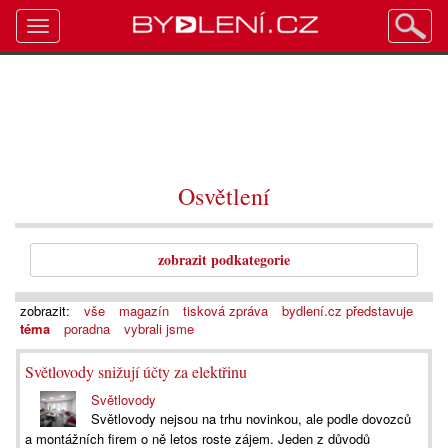
Toggle
navigation
Osvětlení
zobrazit podkategorie
zobrazit:
vše
magazín
tisková zpráva
bydlení.cz představuje
téma
poradna
vybrali jsme
Světlovody snižují účty za elektřinu
Světlovody
Světlovody nejsou na trhu novinkou, ale podle dovozců
a montážních firem o ně letos roste zájem. Jeden z důvodů