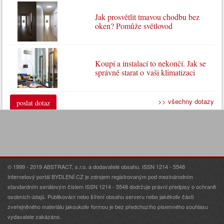
Jak prosvětlit tmavou chodbu bez
oken? Pomůže světlovod
Koupí a instalací to nekončí. Jak se
správně starat o vaši klimatizaci
>> všechny dotazy
poslat dotaz
© 1999 - 2019 ABSTRACT, s.r.o. a dodavatelé obsahu. ISSN 1214 - 5548
Internetový portál BYDLENÍ.CZ je zdrojem registrovaným pod mezinárodním
standardním seriálovým číslem ISSN 1214 - 5548 dodržuje právní předpisy o ochraně
osobních údajů. Publikování nebo šíření obsahu serveru nebo jakékoliv části
zveřejněného materiálu jakoukoliv formou je bez předchozího písemného souhlasu
vydavatele zakázáno.