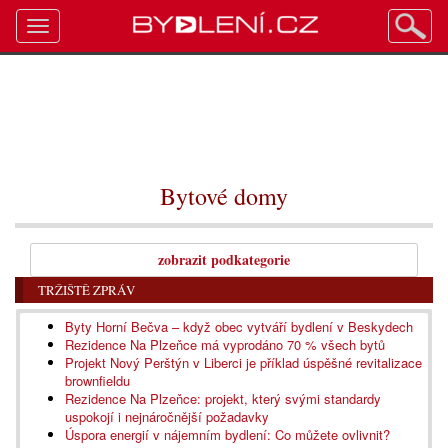
Toggle
navigation
Bytové domy
zobrazit podkategorie
TRŽIŠTĚ ZPRÁV
Byty Horní Bečva – když obec vytváří bydlení v Beskydech
Rezidence Na Plzeňce má vyprodáno 70 % všech bytů
Projekt Nový Perštýn v Liberci je příklad úspěšné revitalizace
brownfieldu
Rezidence Na Plzeňce: projekt, který svými standardy
uspokojí i nejnáročnější požadavky
Úspora energií v nájemním bydlení: Co můžete ovlivnit?