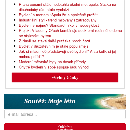
Praha cenami stále nedotáhla okolní metropole. Sázka na
dlouhodobý růst stále vychází
Bydlení s mottem "Spolu žít a společně prožít"
Industriální styl - trend milovaný i zatracovaný
Bydlení v nájmu? Standard, nikoliv neobvyklost
Projekt Viladomy Ořech kombinuje soukromí rodinného domu
se stylovým bytem
Z Nuslí se stává další pražská "cool" čtvrť
Bydlet v družstevním je stále populárnější
Jak si mladí lidé představují své bydlení? A za kolik si jej
mohou pořídit?
Moderní městské byty na dosah přírody
Chytré bydlení v sobě spojuje řadu výhod
všechny články
Odebírat
newsletter