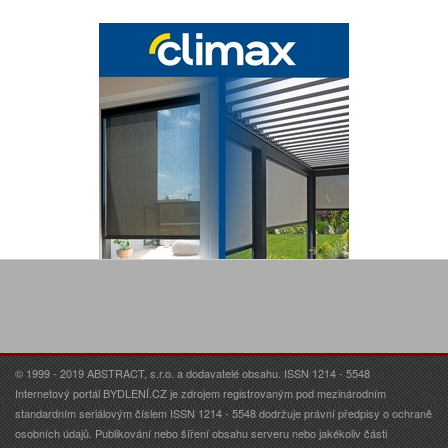
© 1999 - 2019 ABSTRACT, s.r.o. a dodavatelé obsahu. ISSN 1214 - 5548
Internetový portál BYDLENÍ.CZ je zdrojem registrovaným pod mezinárodním
standardním seriálovým číslem ISSN 1214 - 5548 dodržuje právní předpisy o ochraně
osobních údajů. Publikování nebo šíření obsahu serveru nebo jakékoliv části