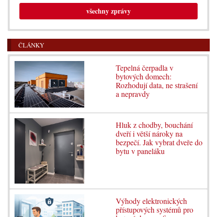
všechny zprávy
ČLÁNKY
Tepelná čerpadla v
bytových domech:
Rozhodují data, ne strašení
a nepravdy
Hluk z chodby, bouchání
dveří i větší nároky na
bezpečí. Jak vybrat dveře do
bytu v paneláku
Výhody elektronických
přístupových systémů pro