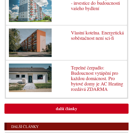
- investice do budoucnosti
vašeho bydlení
Vlastní kotelna. Energetická
soběstačnost není sci-fi
Tepelné čerpadlo:
Budoucnost vytápění pro
každou domácnost. Pro
bytové domy je AC Heating
rozdává ZDARMA
další články
DALŠÍ ČLÁNKY