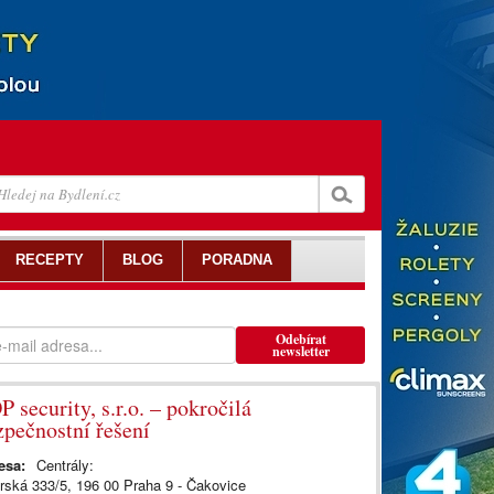
RECEPTY
BLOG
PORADNA
Odebírat
newsletter
 security, s.r.o. – pokročilá
zpečnostní řešení
esa:
Centrály:
rská 333/5, 196 00 Praha 9 - Čakovice