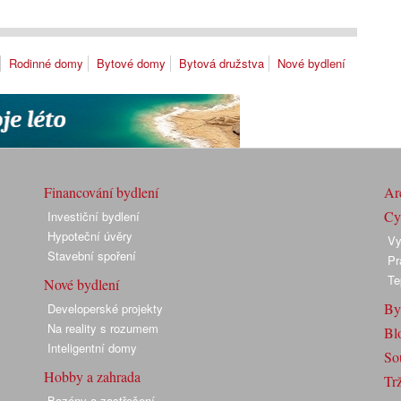
Rodinné domy
Bytové domy
Bytová družstva
Nové bydlení
Financování bydlení
Arc
Cyk
Investiční bydlení
Hypoteční úvěry
Vy
Stavební spoření
Pr
Te
Nové bydlení
By
Developerské projekty
Na reality s rozumem
Bl
Inteligentní domy
So
Hobby a zahrada
Trž
Bazény a zastřešení