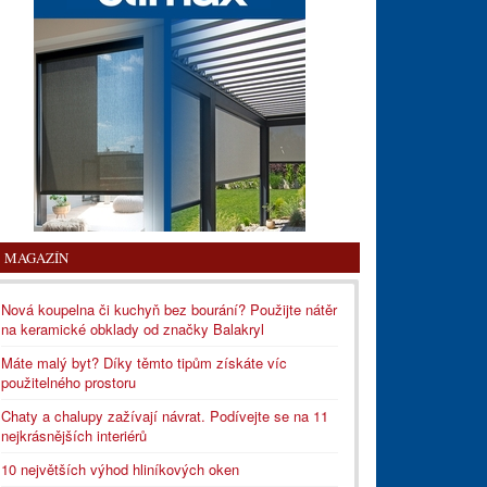
MAGAZÍN
Nová koupelna či kuchyň bez bourání? Použijte nátěr
na keramické obklady od značky Balakryl
Máte malý byt? Díky těmto tipům získáte víc
použitelného prostoru
Chaty a chalupy zažívají návrat. Podívejte se na 11
nejkrásnějších interiérů
10 největších výhod hliníkových oken