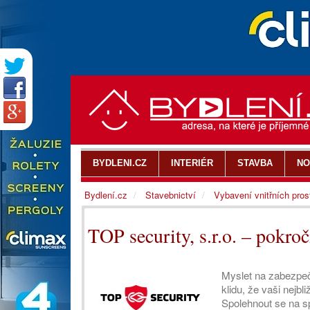
BYDLENI.CZ
INTERIÉR
STAVBA
NO
Bydlení.cz
Stavebnictví
Vybavení vnitřních pros
TOP security, s.r.o. – pokroč
Myslet na zabezpeč
klidu, že vaši nejb
Spolehnout se na sp