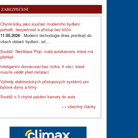
ZABEZPEČENÍ
Chytré kliky jako součást moderního bydlení:
pohodlí, bezpečnost a přístup bez klíčů
11.05.2026
- Moderní technologie dnes pronikají do
všech oblastí bydlení, od...
Soutěž: Nextbase Piqo: malá autokamera, která má
přehled
Inteligentní domácnost bez rizika: 5 věcí, které
musíte vědět před instalací
Výhody elektronických přístupových systémů pro
bytové domy a firmy
Soutěž o 3 chytré palubní kamery do auta
>> všechny články