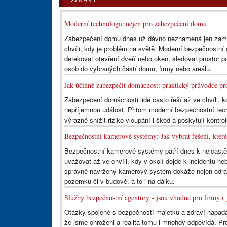
Moderní technologie nejen pro zabezpečení domu
Zabezpečení domu dnes už dávno neznamená jen zamčen
chvíli, kdy je problém na světě. Moderní bezpečnostní
detekovat otevření dveří nebo oken, sledovat prostor po
osob do vybraných částí domu, firmy nebo areálu.
Jak účinně zabezpečit domácnost: praktický průvodce pro
Zabezpečení domácnosti lidé často řeší až ve chvíli, kd
nepříjemnou událost. Přitom moderní bezpečnostní t
výrazně snížit riziko vloupání i škod a poskytují kontr
Bezpečnostní kamerové systémy: Jak vybrat řešení, které
Bezpečnostní kamerové systémy patří dnes k nejčastě
uvažovat až ve chvíli, kdy v okolí dojde k incidentu n
správně navržený kamerový systém dokáže nejen odradi
pozemku či v budově, a to i na dálku.
Služby bezpečnostní agentury - jsou vhodné pro firmy i 
Otázky spojené s bezpečností majetku a zdraví napadaj
že jsme ohroženi a realita tomu i mnohdy odpovídá. Pro