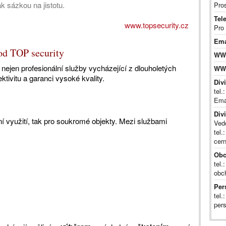
ak sázkou na jistotu.
Pro
Tel
www.topsecurity.cz
Pro
Ema
 od TOP security
WW
 nejen profesionální služby vycházející z dlouholetých
WW
ktivitu a garanci vysoké kvality.
Div
tel.
Ema
Div
í využití, tak pro soukromé objekty. Mezi službami
Ved
tel.
cer
Obc
tel.
obc
Per
tel.
per