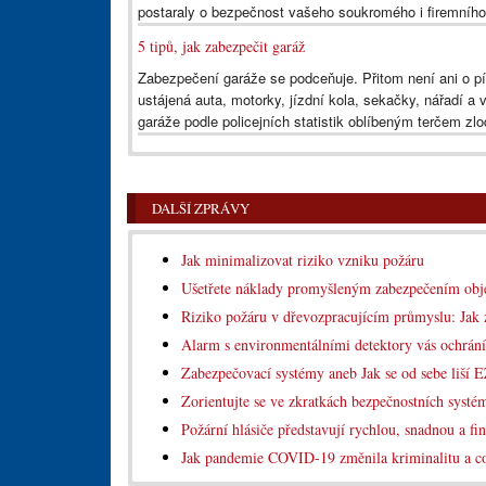
postaraly o bezpečnost vašeho soukromého i firemního 
5 tipů, jak zabezpečit garáž
Zabezpečení garáže se podceňuje. Přitom není ani o 
ustájená auta, motorky, jízdní kola, sekačky, nářadí a v
garáže podle policejních statistik oblíbeným terčem zlo
DALŠÍ ZPRÁVY
Jak minimalizovat riziko vzniku požáru
Ušetřete náklady promyšleným zabezpečením obj
Riziko požáru v dřevozpracujícím průmyslu: Jak 
Alarm s environmentálními detektory vás ochrání
Zabezpečovací systémy aneb Jak se od sebe liší
Zorientujte se ve zkratkách bezpečnostních systé
Požární hlásiče představují rychlou, snadnou a f
Jak pandemie COVID-19 změnila kriminalitu a c