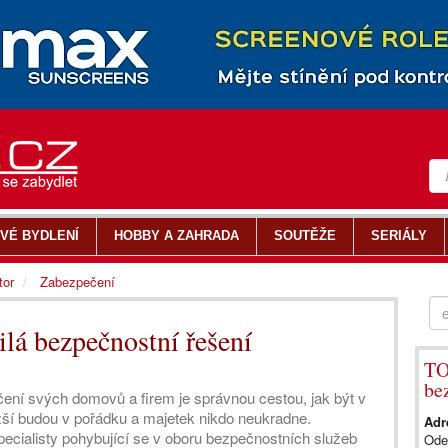
VÉ BYDLENÍ
HOBBY A ZAHRADA
SOUTĚŽE
SERIÁLY
tor
Zabezpečení
ilá bezpečnostní řešení
TOP
be
ení svých domovů a firem je správnou cestou, jak být v
ližší budou v pořádku a majetek nikdo neukradne.
Adr
ecialisty pohybující se v oboru bezpečnostních služeb
Ode