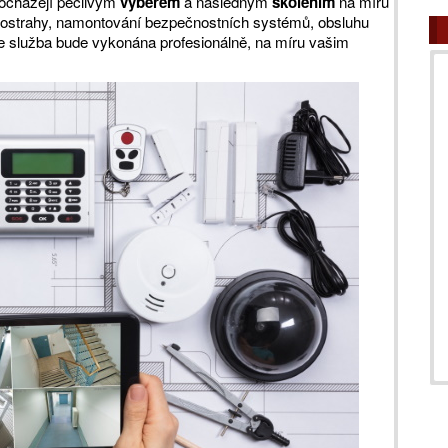
procházejí pečlivým
výběrem
a následným
školením
na míru
é ostrahy, namontování bezpečnostních systémů, obsluhu
, že služba bude vykonána profesionálně, na míru vašim