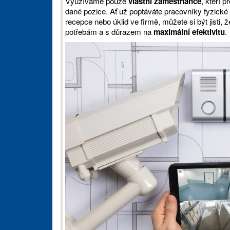
Využíváme pouze
vlastní zaměstnance
, kteří 
dané pozice. Ať už poptáváte pracovníky fyzick
recepce nebo úklid ve firmě, můžete si být jisti
potřebám a s důrazem na
maximální efektivitu
.