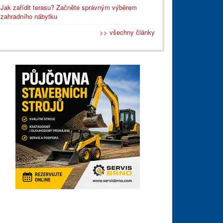
Jak zařídit terasu? Začněte správným výběrem
zahradního nábytku
>> všechny články