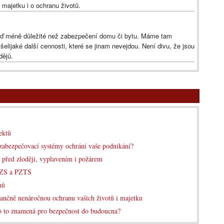
majetku i o ochranu životů.
píď méně důležité než zabezpečení domu či bytu. Máme tam
šelijaké další cennosti, které se jinam nevejdou. Není divu, že jsou
dějů.
ektů
zabezpečovací systémy ochrání vaše podnikání?
 před zloději, vyplavením i požárem
 EZS a PZTS
mů
inančně nenáročnou ochranu vašich životů i majetku
o to znamená pro bezpečnost do budoucna?