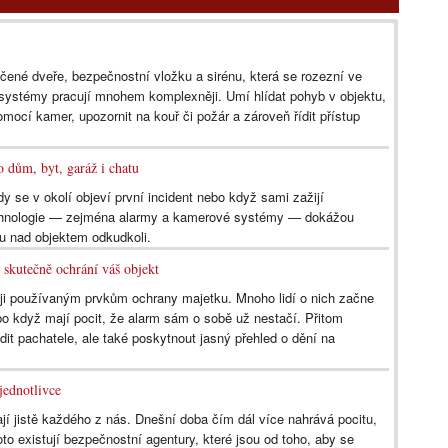
é dveře, bezpečnostní vložku a sirénu, která se rozezní ve
 systémy pracují mnohem komplexněji. Umí hlídat pohyb v objektu,
mocí kamer, upozornit na kouř či požár a zároveň řídit přístup
 dům, byt, garáž i chatu
y se v okolí objeví první incident nebo když sami zažijí
echnologie — zejména alarmy a kamerové systémy — dokážou
olu nad objektem odkudkoli.
 skutečně ochrání váš objekt
ji používaným prvkům ochrany majetku. Mnoho lidí o nich začne
ebo když mají pocit, že alarm sám o sobě už nestačí. Přitom
t pachatele, ale také poskytnout jasný přehled o dění na
jednotlivce
í jistě každého z nás. Dnešní doba čím dál více nahrává pocitu,
to existují bezpečnostní agentury, které jsou od toho, aby se