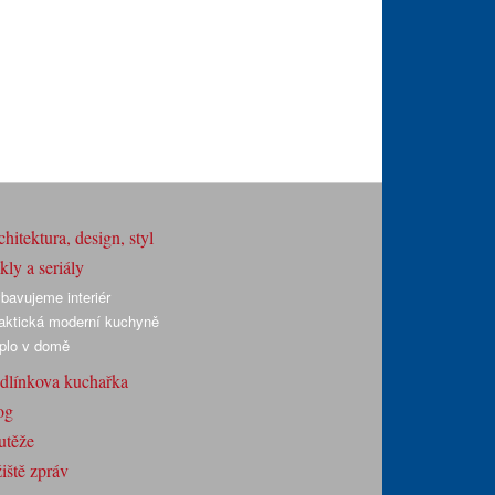
hitektura, design, styl
ly a seriály
bavujeme interiér
aktická moderní kuchyně
plo v domě
dlínkova kuchařka
og
utěže
iště zpráv