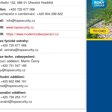
střední 132, 686 01 Uherské Hradiště
efon:
+420 725 677 066
 uchazeče o zaměstnání: +420 604 299 622
il:
info@topsecurity.cz
W:
www.topsecurity.cz
W:
https://www.modernizabezpeceni.cz/
ize fyzické ostrahy:
: +420 725 677 066
il: ostraha@topsecurity.cz
ize techn. zabezpečení:
oucí oddělení: Martin Černý
: +420 731 547 185
ny@topsecurity.cz
hodní oddělení:
: +420 602 696 161
hod@topsecurity.cz
sonální oddělení:
: +420 736 253 717
sonalni@topsecurity.cz