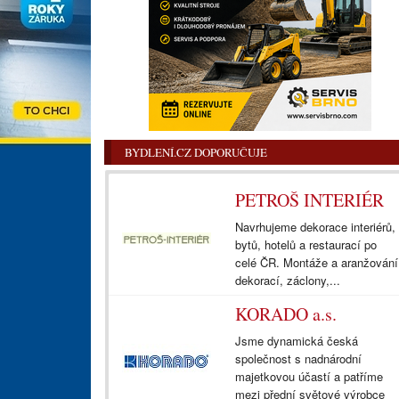
BYDLENÍ.CZ DOPORUČUJE
PETROŠ INTERIÉR
Navrhujeme dekorace interiérů,
bytů, hotelů a restaurací po
celé ČR. Montáže a aranžování
dekorací, záclony,...
KORADO a.s.
Jsme dynamická česká
společnost s nadnárodní
majetkovou účastí a patříme
mezi přední světové výrobce