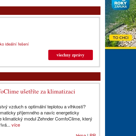
ko ideální řešení
všechny zprávy
lime ušetříte za klimatizaci
tvý vzduch s optimální teplotou a vlhkostí?
limaticky příjemného a navíc energeticky
je klimatický modul Zehnder ComfoClime, který
ívá...
více
téma
|
PR