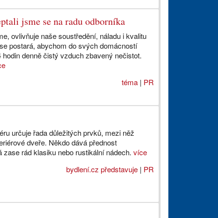
ptali jsme se na radu odborníka
, ovlivňuje naše soustředění, náladu i kvalitu
se postará, abychom do svých domácností
4 hodin denně čistý vzduch zbavený nečistot.
ce
téma
|
PR
éru určuje řada důležitých prvků, mezi něž
teriérové dveře. Někdo dává přednost
á zase rád klasiku nebo rustikální nádech.
více
bydlení.cz představuje
|
PR