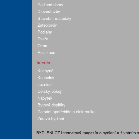
Rodinné domy
Dřevostavby
Stavební materiály
Zateplování
Podlahy
Dveře
Okna
Realizace
Interiér
Kuchyně
Koupelny
Ložnice
Dětský pokoj
Nábytek
Bytové doplňky
Domácí spotřebiče a elektronika
Zdravé bydlení
BYDLENI.CZ
Internetový magazín o bydlení a životním sty