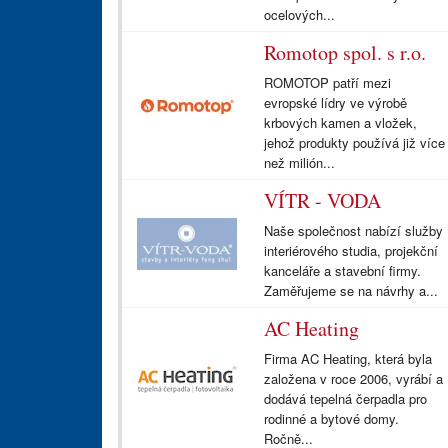
ocelových...
Romotop spol. s r.o.
ROMOTOP patří mezi
evropské lídry ve výrobě
krbových kamen a vložek,
jehož produkty používá již více
než milión...
VÍTR - VODA
Naše společnost nabízí služby
interiérového studia, projekční
kanceláře a stavební firmy.
Zaměřujeme se na návrhy a...
AC Heating
Firma AC Heating, která byla
založena v roce 2006, vyrábí a
dodává tepelná čerpadla pro
rodinné a bytové domy.
Ročně...