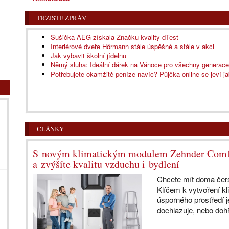
TRŽIŠTĚ ZPRÁV
Sušička AEG získala Značku kvality dTest
Interiérové dveře Hörmann stále úspěšné a stále v akci
Jak vybavit školní jídelnu
Němý sluha: Ideální dárek na Vánoce pro všechny generace
Potřebujete okamžitě peníze navíc? Půjčka online se jeví ja
ČLÁNKY
S novým klimatickým modulem Zehnder ComfoC
a zvýšíte kvalitu vzduchu i bydlení
Chcete mít doma čers
Klíčem k vytvoření k
úsporného prostředí 
dochlazuje, nebo dohř