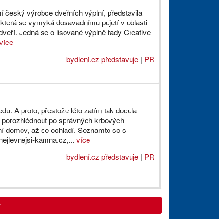
í český výrobce dveřních výplní, představila
, která se vymyká dosavadnímu pojetí v oblasti
veří. Jedná se o lisované výplně řady Creative
více
bydlení.cz představuje
|
PR
du. A proto, přestože léto zatím tak docela
se porozhlédnout po správných krbových
ní domov, až se ochladí. Seznamte se s
nejlevnejsi-kamna.cz,...
více
bydlení.cz představuje
|
PR
y