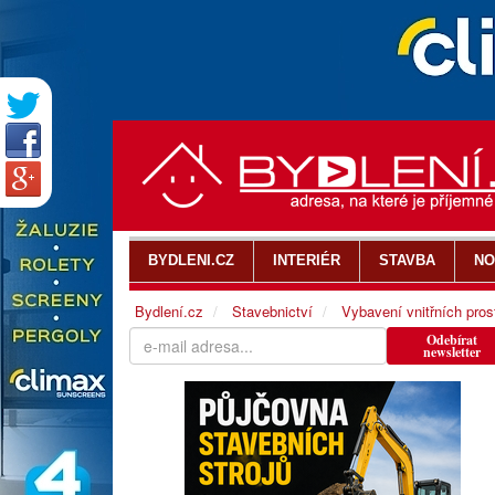
BYDLENI.CZ
INTERIÉR
STAVBA
NO
Bydlení.cz
Stavebnictví
Vybavení vnitřních pros
Odebírat
newsletter