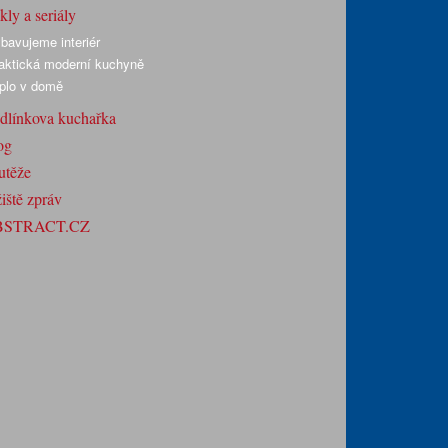
ly a seriály
bavujeme interiér
aktická moderní kuchyně
plo v domě
dlínkova kuchařka
og
utěže
iště zpráv
BSTRACT.CZ