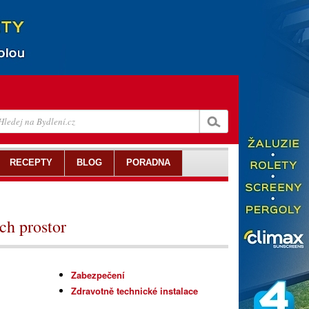
RECEPTY
BLOG
PORADNA
ch prostor
Zabezpečení
Zdravotně technické instalace