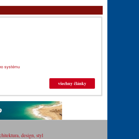
ého systému
všechny články
hitektura, design, styl