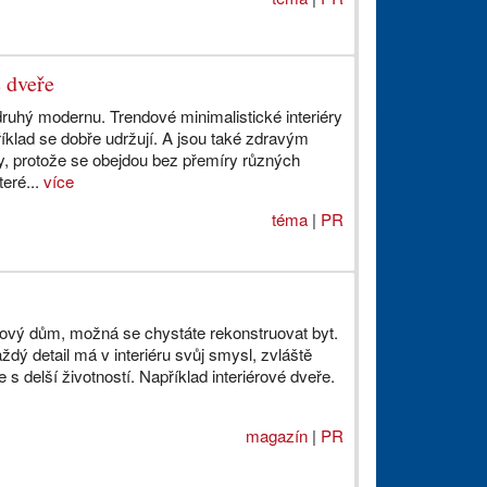
 dveře
druhý modernu. Trendové minimalistické interiéry
íklad se dobře udržují. A jsou také zdravým
, protože se obejdou bez přemíry různých
teré...
více
téma
|
PR
ový dům, možná se chystáte rekonstruovat byt.
dý detail má v interiéru svůj smysl, zvláště
e s delší životností. Například interiérové dveře.
magazín
|
PR