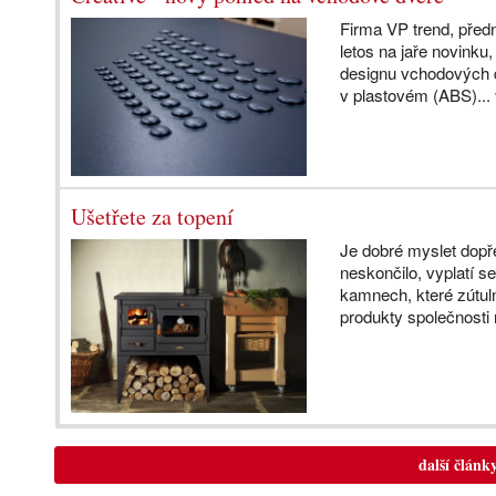
Firma VP trend, předn
letos na jaře novinku
designu vchodových d
v plastovém (ABS)...
Ušetřete za topení
Je dobré myslet dopře
neskončilo, vyplatí 
kamnech, které zútul
produkty společnosti 
další článk