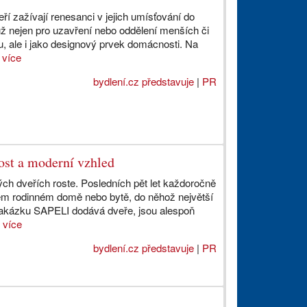
í zažívají renesanci v jejich umísťování do
už nejen pro uzavření nebo oddělení menších či
u, ale i jako designový prvek domácnosti. Na
.
více
bydlení.cz představuje
|
PR
kost a moderní vzhled
ch dveřích roste. Posledních pět let každoročně
dém rodinném domě nebo bytě, do něhož největší
akázku SAPELI dodává dveře, jsou alespoň
.
více
bydlení.cz představuje
|
PR