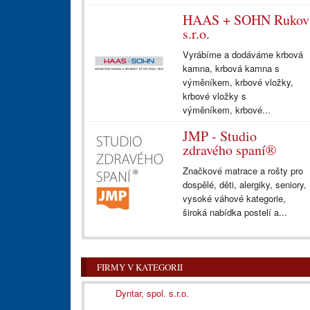
HAAS + SOHN Rukov
s.r.o.
Vyrábíme a dodáváme krbová
kamna, krbová kamna s
výměníkem, krbové vložky,
krbové vložky s
výměníkem, krbové...
JMP - Studio
zdravého spaní®
Značkové matrace a rošty pro
dospělé, děti, alergiky, seniory,
vysoké váhové kategorie,
široká nabídka postelí a...
FIRMY V KATEGORII
Dyntar, spol. s.r.o.