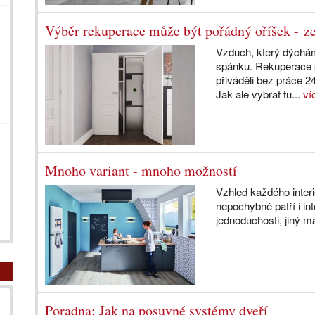
Výběr rekuperace může být pořádný oříšek - ze
Vzduch, který dýcháme
spánku. Rekuperace 
přiváděli bez práce 2
Jak ale vybrat tu...
ví
Mnoho variant - mnoho možností
Vzhled každého interi
nepochybně patří i in
jednoduchosti, jiný m
Poradna: Jak na posuvné systémy dveří