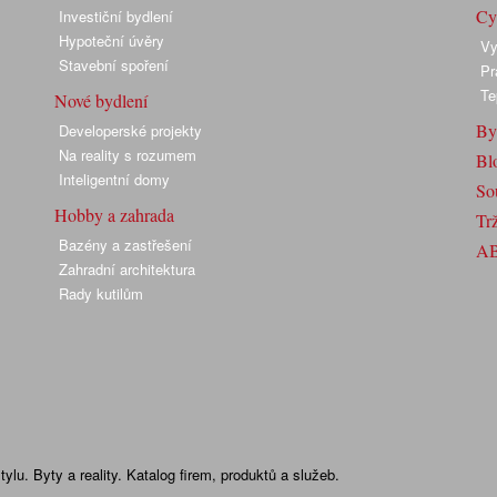
Cyk
Investiční bydlení
Hypoteční úvěry
Vy
Stavební spoření
Pr
Te
Nové bydlení
By
Developerské projekty
Na reality s rozumem
Bl
Inteligentní domy
So
Hobby a zahrada
Trž
Bazény a zastřešení
A
Zahradní architektura
Rady kutilům
lu. Byty a reality. Katalog firem, produktů a služeb.