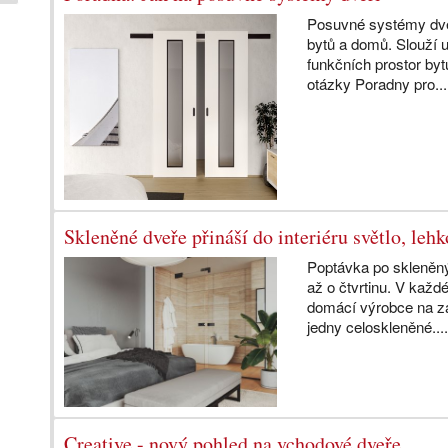
Posuvné systémy dveř
bytů a domů. Slouží 
funkčních prostor byt
otázky Poradny pro..
Skleněné dveře přináší do interiéru světlo, leh
Poptávka po skleněný
až o čtvrtinu. V kaž
domácí výrobce na z
jedny celoskleněné...
Creative - nový pohled na vchodové dveře