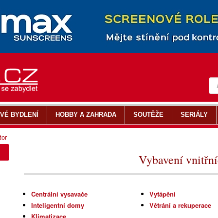
VÉ BYDLENÍ
HOBBY A ZAHRADA
SOUTĚŽE
SERIÁLY
tor
Vybavení vnitřní
Centrální vysavače
Vytápění
Inteligentní domy
Větrání a rekuperace
Klimatizace