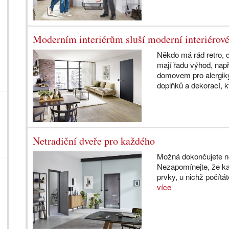
Moderním interiérům sluší moderní interiérové
Někdo má rád retro, 
mají řadu výhod, např
domovem pro alergiky
doplňků a dekorací, k
Netradiční dveře pro každého
Možná dokončujete n
Nezapomínejte, že kaž
prvky, u nichž počítát
více