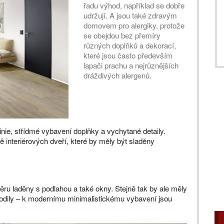
řadu výhod, například se dobře
udržují. A jsou také zdravým
domovem pro alergiky, protože
se obejdou bez přemíry
různých doplňků a dekorací,
které jsou často především
lapači prachu a nejrůznějších
dráždivých alergenů.
inie, střídmé vybavení doplňky a vychytané detaily.
tně interiérových dveří, které by měly být sladěny
běru laděny s podlahou a také okny. Stejně tak by ale měly
 hodily – k modernímu minimalistickému vybavení jsou