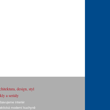
hitektura, design, styl
ly a seriály
bavujeme interiér
aktická moderní kuchyně