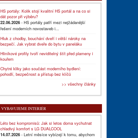
HS portály: Kolik stojí kvalitní HS portál a na co si
dát pozor při výběru?
22.06.2026
- HS portály patří mezi nejžádanější
řešení moderních novostaveb i...
Hluk z chodby, bouchání dveří i větší nároky na
bezpečí. Jak vybrat dveře do bytu v paneláku
Hliníkové profily tvoří neviditelný štít před plameny i
kouřem
Chytré kliky jako součást moderního bydlení:
pohodlí, bezpečnost a přístup bez klíčů
>> všechny články
VYBAVUJEME INTERIÉR
Léto bez kompromisů: Jak si letos doma vychutnat
chladivý komfort s LG DUALCOOL
14.07.2026
- Letní měsíce vybízejí k tomu, abychom