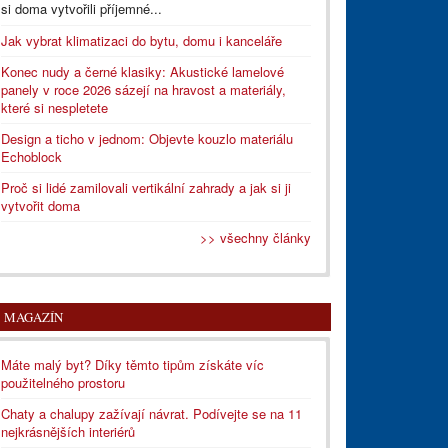
si doma vytvořili příjemné...
Jak vybrat klimatizaci do bytu, domu i kanceláře
Konec nudy a černé klasiky: Akustické lamelové
panely v roce 2026 sázejí na hravost a materiály,
které si nespletete
Design a ticho v jednom: Objevte kouzlo materiálu
Echoblock
Proč si lidé zamilovali vertikální zahrady a jak si ji
vytvořit doma
>> všechny články
MAGAZÍN
Máte malý byt? Díky těmto tipům získáte víc
použitelného prostoru
Chaty a chalupy zažívají návrat. Podívejte se na 11
nejkrásnějších interiérů