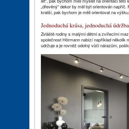
let“, pak bychom měli myslet na orientaci této s
„dřevěný“ dekor by měl být orientován napříč.
kratší, pak bychom je měli orientovat na výšku
Jednoduchá krása, jednoduchá údržba
Zvláště rodiny s malými dětmi a zvířecími maz
společnost Hörmann nabízí například několik 
udržuje a je rovněž odolný vůči nárazům, po