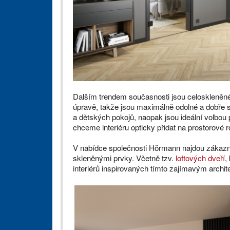
Dalším trendem současnosti jsou celoskleněné
úpravě, takže jsou maximálně odolné a dobře se
a dětských pokojů, naopak jsou ideální volbou 
chceme interiéru opticky přidat na prostorové ro
V nabídce společnosti Hörmann najdou zákazní
skleněnými prvky. Včetně tzv.
loftových dveří
,
interiérů inspirovaných tímto zajímavým archi