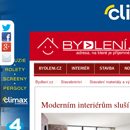
BYDLENI.CZ
INTERIÉR
STAVBA
NO
Bydlení.cz
Stavebnictví
Stavební materiály a v
Moderním interiérům sluší 