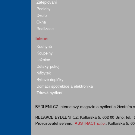
Zateplování
Podlahy
Dveře
Okna
Realizace
Interiér
Kuchyně
Koupelny
Ložnice
Dětský pokoj
Nábytek
Bytové doplňky
Domácí spotřebiče a elektronika
Zdravé bydlení
BYDLENI.CZ
Internetový magazín o bydlení a životním sty
REDAKCE BYDLENI.CZ:
Kotlářská 5, 602 00 Brno;
tel.:
Provozovatel serveru:
ABSTRACT s.r.o.
; Kotlářská 5, 6