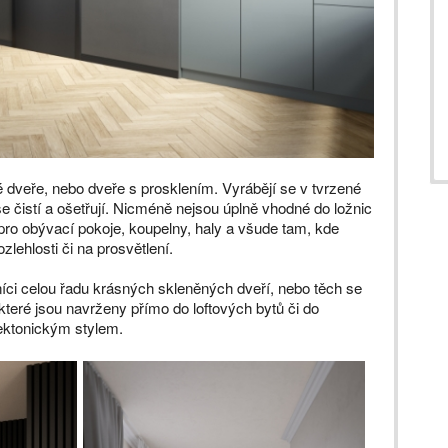
 dveře, nebo dveře s prosklením. Vyrábějí se v tvrzené
 čistí a ošetřují. Nicméně nejsou úplně vhodné do ložnic
pro obývací pokoje, koupelny, haly a všude tam, kde
zlehlosti či na prosvětlení.
ci celou řadu krásných skleněných dveří, nebo těch se
 které jsou navrženy přímo do loftových bytů či do
tektonickým stylem.