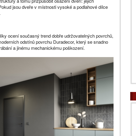
truktury a tomu přizpůsobit osazení dveří: jejich
 Pokud jsou dveře v místnosti vysoké a podlahové dílce
.
líky ocení současný trend dobře udržovatelných povrchů,
moderních odstínů povrchu Duradecor, který se snadno
škrábání a jinému mechanickému poškození.