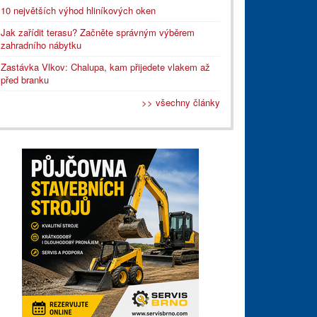
10 největších výhod hliníkových oken
Jak zařídit terasu? Začněte správným výběrem
zahradního nábytku
Zastávka Vlkov: Chalupa, kam přijedete vlakem až
před branku
>> všechny články