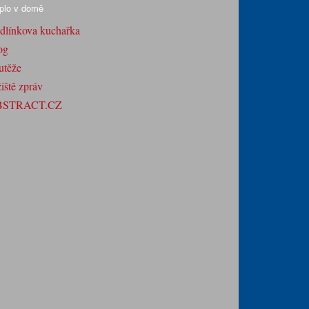
plo v domě
dlínkova kuchařka
og
utěže
iště zpráv
BSTRACT.CZ