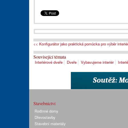
<< Konfigurátor jako praktická pomůcka pro výběr interié
Související témata
Interiérové dveře
Dveře
Vybavujeme interiér
Interi
Stavebnictví
Rodinné domy
Dřevostavby
Stavební materiály