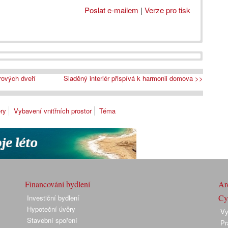
Poslat e-mailem
|
Verze pro tisk
rových dveří
Sladěný interiér přispívá k harmonii domova >>
éry
Vybavení vnitřních prostor
Téma
Financování bydlení
Arc
Cyk
Investiční bydlení
Hypoteční úvěry
Vy
Stavební spoření
Pr