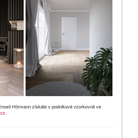
ečnosti Hörmann získáte v podnikové vzorkovně ve
.cz
.