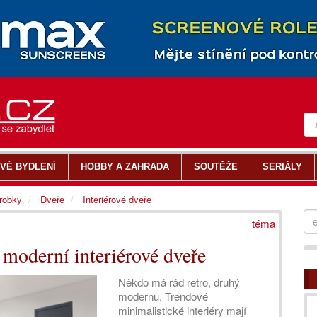
VÉ BYDLENÍ
HOBBY A ZAHRADA
SOUTĚŽE
SERIÁLY
ýrobky
Dveře
Interiérové dveře
téma
moderní interiérové dveře
Někdo má rád retro, druhý
modernu. Trendové
minimalistické interiéry mají