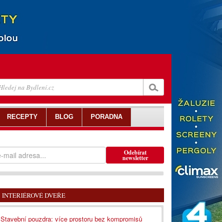
RECEPTY
BLOG
PORADNA
Odebírat
newsletter
INTERIÉROVÉ DVEŘE
Stavební pouzdra: více prostoru bez kompromisů