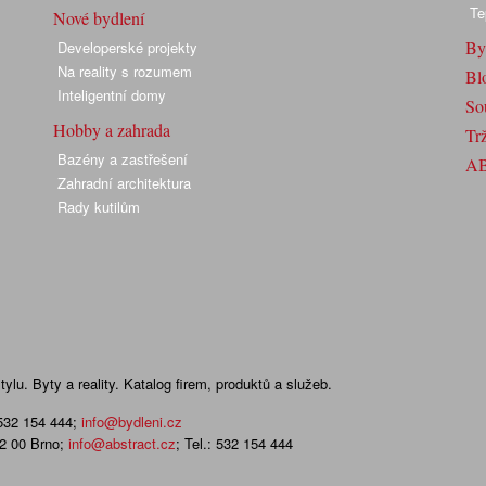
Te
Nové bydlení
By
Developerské projekty
Na reality s rozumem
Bl
Inteligentní domy
So
Hobby a zahrada
Trž
Bazény a zastřešení
A
Zahradní architektura
Rady kutilům
lu. Byty a reality. Katalog firem, produktů a služeb.
 532 154 444
;
info@bydleni.cz
02 00 Brno;
info@abstract.cz
; Tel.: 532 154 444