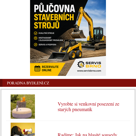
PORADNA BYDLENÍ.CZ
Vyrobte si venkovní posezení ze
starých pneumatik
Radíme: Jak na hlasité sousedy