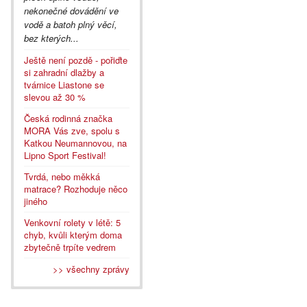
nekonečné dovádění ve
vodě a batoh plný věcí,
bez kterých...
Ještě není pozdě - pořiďte
si zahradní dlažby a
tvárnice Liastone se
slevou až 30 %
Česká rodinná značka
MORA Vás zve, spolu s
Katkou Neumannovou, na
Lipno Sport Festival!
Tvrdá, nebo měkká
matrace? Rozhoduje něco
jiného
Venkovní rolety v létě: 5
chyb, kvůli kterým doma
zbytečně trpíte vedrem
>> všechny zprávy