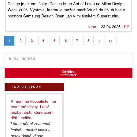
Design je aktem lásky (Design Is an Act of Love) na Milan Design
Week 2026. Výstava, kterou je možné navštívit až do 26. dubna v
prostoru Samsung Design Open Lab v milánském Superstudio...
více...
23.04.2026 |
PR
1
2
3
4
5
6
7
8
>
>>
Odebírat
newsletter
TRŽIŠTĚ ZPRÁV
K moři, na koupaliště i na
první prázdniny. Letní
nezbytnosti, které ocení
děti i rodiče
Léto s dětmi znamená
jediné – mokré plavky,
písek úplně všude,