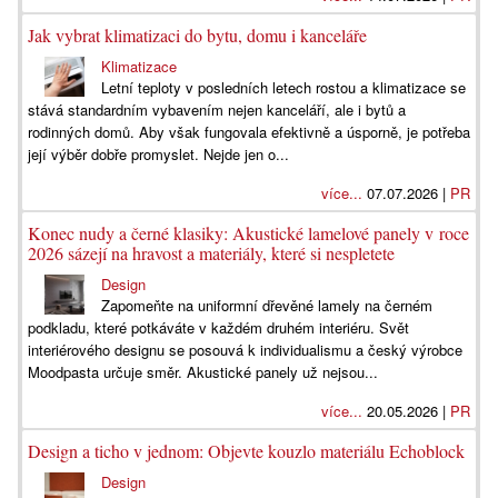
Jak vybrat klimatizaci do bytu, domu i kanceláře
Klimatizace
Letní teploty v posledních letech rostou a klimatizace se
stává standardním vybavením nejen kanceláří, ale i bytů a
rodinných domů. Aby však fungovala efektivně a úsporně, je potřeba
její výběr dobře promyslet. Nejde jen o...
více...
07.07.2026 |
PR
Konec nudy a černé klasiky: Akustické lamelové panely v roce
2026 sázejí na hravost a materiály, které si nespletete
Design
Zapomeňte na uniformní dřevěné lamely na černém
podkladu, které potkáváte v každém druhém interiéru. Svět
interiérového designu se posouvá k individualismu a český výrobce
Moodpasta určuje směr. Akustické panely už nejsou...
více...
20.05.2026 |
PR
Design a ticho v jednom: Objevte kouzlo materiálu Echoblock
Design