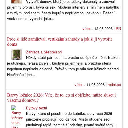
Vytvořit domov, který je esteticky dokonalý a zároveň
příjemný pro uši, bývá oříšek. Moderní interiéry s minimem nábytku
a tvrdými podlahami často bojují s nepříjemnou ozvěnou. Řešení
však nemusí vypadat jako...
více...
13.05.2026 |
PR
Proč si lidé zamilovali vertikální zahrady a jak si ji vytvořit
doma
Zahrada a pěstitelství
Někdy stačí pár rostlin a prostor se úplně změní. Balkon
je útulnější, terasa živější, kuchyň příjemnější a prázdná stěna
najednou nepůsobí chladně. Právě v tom je síla vertikálních zahrad.
Nepřinášejí jen...
více...
11.05.2026 |
redakce
Barvy ložnice 2026: Víte, že to, co si oblékáte, může slušet i
vašemu domovu?
Bytový textil
Barvy, které si pouštíme do šatníku, se v roce 2026
přirozeně propisují i do ložnice. Místo studené šedi
přicházejí teplé, zemitější odstíny, jemné světlé tóny i