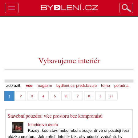
Toggle
navigation
Vybavujeme interiér
zobrazit:
vše
magazín
bydlení.cz představuje
téma
poradna
1
2
3
4
5
6
7
8
>
>>
Stavební pouzdra: více prostoru bez kompromisů
Interiérové dveře
Každý, kdo staví nebo rekonstruuje, dříve či později řeší
otázku prostoru. Jak zařídit interiér tak, aby působil vzdušně, byl