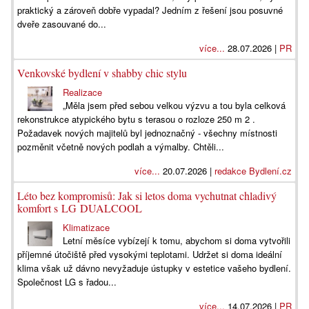
praktický a zároveň dobře vypadal? Jedním z řešení jsou posuvné
dveře zasouvané do...
více...
28.07.2026 |
PR
Venkovské bydlení v shabby chic stylu
Realizace
„Měla jsem před sebou velkou výzvu a tou byla celková
rekonstrukce atypického bytu s terasou o rozloze 250 m 2 .
Požadavek nových majitelů byl jednoznačný - všechny místnosti
pozměnit včetně nových podlah a výmalby. Chtěli...
více...
20.07.2026 |
redakce Bydlení.cz
Léto bez kompromisů: Jak si letos doma vychutnat chladivý
komfort s LG DUALCOOL
Klimatizace
Letní měsíce vybízejí k tomu, abychom si doma vytvořili
příjemné útočiště před vysokými teplotami. Udržet si doma ideální
klima však už dávno nevyžaduje ústupky v estetice vašeho bydlení.
Společnost LG s řadou...
více...
14.07.2026 |
PR