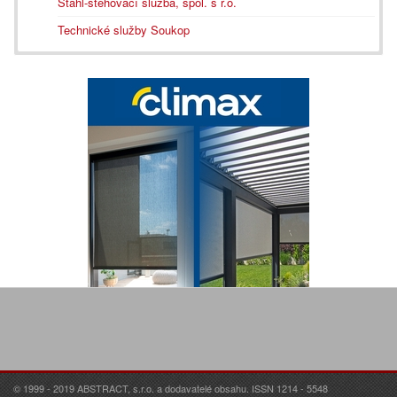
Stahl-stěhovací služba, spol. s r.o.
Technické služby Soukop
© 1999 - 2019 ABSTRACT, s.r.o. a dodavatelé obsahu. ISSN 1214 - 5548