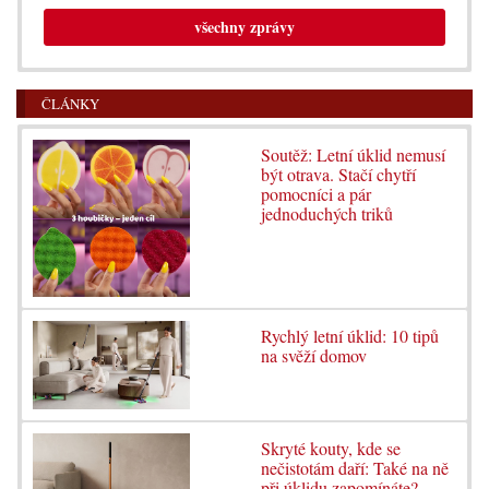
všechny zprávy
ČLÁNKY
Soutěž: Letní úklid nemusí
být otrava. Stačí chytří
pomocníci a pár
jednoduchých triků
Rychlý letní úklid: 10 tipů
na svěží domov
Skryté kouty, kde se
nečistotám daří: Také na ně
při úklidu zapomínáte?