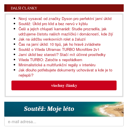
DALŠÍ ČLÁNKY
Nový vysavač od značky Dyson pro perfektní jarní úklid
Soutěž: Úklid pro klid a bez nervů v kýblu
Češi a jejich chlupatí kamarádi: Studie prozradila, jak
udržujeme čistotu našich mazlíčků i domácností, kde žijí
Jak na údržbu venkovních rolet a žaluzií
Čas na jarní úklid: 10 tipů, jak ho hravě zvládnete
Soutěž o Vileda Ultramax TURBO Microfibre 2v1
Jarní úklid bez starostí? Stačí mít účinné prostředky
Vileda TURBO: Zatočte s nepořádkem
Minimalistické a multifunkční regály v interiéru
Jak dlouho potřebujete dokumenty uchovávat a kde je to
nejlepší?
všechny články