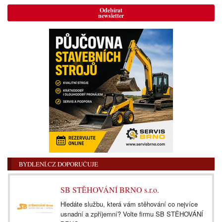
Odebírat
newsletter
BYDLENÍ.CZ DOPORUČUJE
SB STĚHOVÁNÍ BRNO s.r.o.
Hledáte službu, která vám stěhování co nejvíce
usnadní a zpříjemní? Volte firmu SB STĚHOVÁNÍ