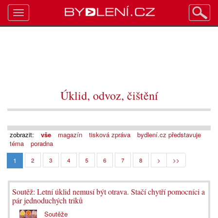
Toggle
navigation
Úklid, odvoz, čištění
zobrazit:
vše
magazín
tisková zpráva
bydlení.cz představuje
téma
poradna
1
2
3
4
5
6
7
8
>
>>
Soutěž: Letní úklid nemusí být otrava. Stačí chytří pomocníci a
pár jednoduchých triků
Soutěže