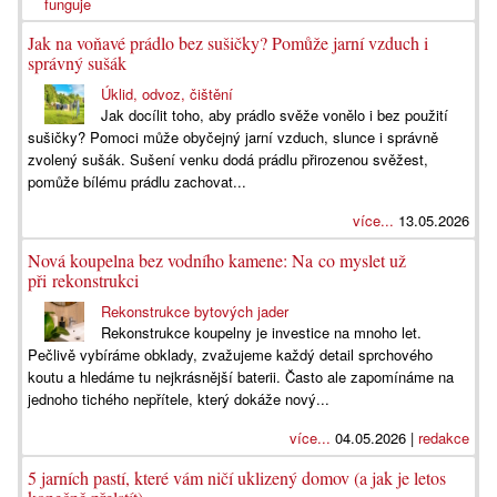
Jak na voňavé prádlo bez sušičky? Pomůže jarní vzduch i
správný sušák
Úklid, odvoz, čištění
Jak docílit toho, aby prádlo svěže vonělo i bez použití
sušičky? Pomoci může obyčejný jarní vzduch, slunce i správně
zvolený sušák. Sušení venku dodá prádlu přirozenou svěžest,
pomůže bílému prádlu zachovat...
více...
13.05.2026
Nová koupelna bez vodního kamene: Na co myslet už
při rekonstrukci
Rekonstrukce bytových jader
Rekonstrukce koupelny je investice na mnoho let.
Pečlivě vybíráme obklady, zvažujeme každý detail sprchového
koutu a hledáme tu nejkrásnější baterii. Často ale zapomínáme na
jednoho tichého nepřítele, který dokáže nový...
více...
04.05.2026 |
redakce
5 jarních pastí, které vám ničí uklizený domov (a jak je letos