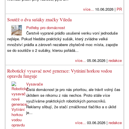
více...
10.06.2026 |
PR
Soutěž o dva sušáky značky Vileda
Potřeby pro domácnost
Čerstvě vyprané prádlo usušené venku voní jednoduše
nejlépe. Pokud hledáte praktický sušák, který zvládne velké
množství prádla a zároveň nezabere zbytečně moc místa, zapojte
se do soutěže o 2 sušáky, kterou pořádá...
více...
05.06.2026 |
redakce
Robotický vysavač nové generace: Vytírání horkou vodou
opravdu funguje
Vysavače
Čistá domácnost je pro nás prioritou, ale trávit volný čas
úklidem se nikomu z nás nechce. Proto stále více
využíváme praktických robotických pomocníků.
Reklamy slibují, že stačí zmáčknout tlačítko a o úklid
je...
více...
03.06.2026 |
redakce