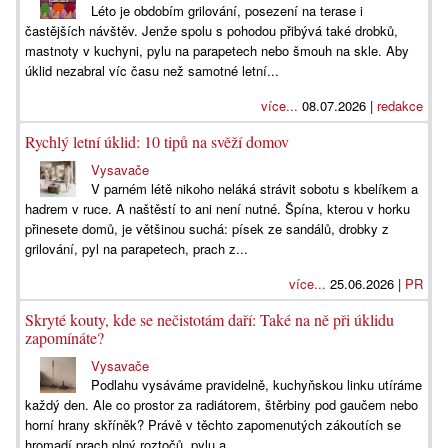
Léto je obdobím grilování, posezení na terase i
častějších návštěv. Jenže spolu s pohodou přibývá také drobků,
mastnoty v kuchyni, pylu na parapetech nebo šmouh na skle. Aby
úklid nezabral víc času než samotné letní...
více...
08.07.2026 |
redakce
Rychlý letní úklid: 10 tipů na svěží domov
Vysavače
V parném létě nikoho neláká strávit sobotu s kbelíkem a
hadrem v ruce. A naštěstí to ani není nutné. Špína, kterou v horku
přinesete domů, je většinou suchá: písek ze sandálů, drobky z
grilování, pyl na parapetech, prach z...
více...
25.06.2026 |
PR
Skryté kouty, kde se nečistotám daří: Také na ně při úklidu
zapomínáte?
Vysavače
Podlahu vysáváme pravidelně, kuchyňskou linku utíráme
každý den. Ale co prostor za radiátorem, štěrbiny pod gaučem nebo
horní hrany skříněk? Právě v těchto zapomenutých zákoutích se
hromadí prach plný roztočů, pylu a...