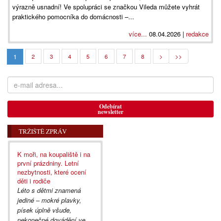
výrazně usnadní! Ve spolupráci se značkou Vileda můžete vyhrát
praktického pomocníka do domácnosti –...
více...
08.04.2026 |
redakce
1
2
3
4
5
6
7
8
>
>>
Odebírat
newsletter
TRŽIŠTĚ ZPRÁV
K moři, na koupaliště i na
první prázdniny. Letní
nezbytnosti, které ocení
děti i rodiče
Léto s dětmi znamená
jediné – mokré plavky,
písek úplně všude,
nekonečné dovádění ve