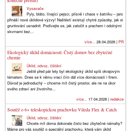
konečně přelstít)
Vysavače
Pyly, bláto, línající pejsci, plísně i chaos v šatníku – jaro
přináší nové úklidové výzvy! Naštěstí existují chytré způsoby, jak si
gruntování usnadnit. Podívejte se, jak zatočit s prachem i odolnými
skvrnami bez...
více...
28.04.2026 |
PR
Ekologický úklid domácnosti: Čistý domov bez zbytečné
chemie
Úklid, odvoz, čištění
Ještě před pár lety byl ekologický úklid spíš okrajovým
tématem. Dnes se k němu vrací čím dál více domácností i firem.
Důvod je jednoduchý – chceme mít čistý prostor, ale ne na úkor
svého zdraví ani životního...
více...
17.04.2026 |
redakce
Soutěž o 6× teleskopickou prachovku Vileda Flex & Catch
Úklid, odvoz, čištění
Chcete mít doma dokonale čisto bez zbytečné námahy?
Máme pro vás soutěž o speciální prachovku, která vám úklid