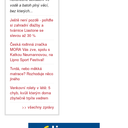
vodě a batoh plný věcí,
bez kterých...
Ještě není pozdě - pořiďte
si zahradní dlažby a
tvárnice Liastone se
slevou až 30 %
Česká rodinná značka
MORA Vás zve, spolu s
Katkou Neumannovou, na
Lipno Sport Festival!
Tvrdá, nebo měkká
matrace? Rozhoduje něco
jiného
Venkovní rolety v létě: 5
chyb, kvůli kterým doma
zbytečně trpíte vedrem
>> všechny zprávy