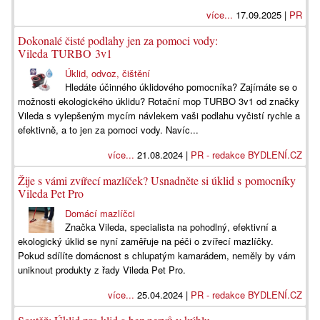
více...
17.09.2025 |
PR
Dokonalé čisté podlahy jen za pomoci vody:
Vileda TURBO 3v1
Úklid, odvoz, čištění
Hledáte účinného úklidového pomocníka? Zajímáte se o
možnosti ekologického úklidu? Rotační mop TURBO 3v1 od značky
Vileda s vylepšeným mycím návlekem vaši podlahu vyčistí rychle a
efektivně, a to jen za pomoci vody. Navíc...
více...
21.08.2024 |
PR - redakce BYDLENÍ.CZ
Žije s vámi zvířecí mazlíček? Usnadněte si úklid s pomocníky
Vileda Pet Pro
Domácí mazlíčci
Značka Vileda, specialista na pohodlný, efektivní a
ekologický úklid se nyní zaměřuje na péči o zvířecí mazlíčky.
Pokud sdílíte domácnost s chlupatým kamarádem, neměly by vám
uniknout produkty z řady Vileda Pet Pro.
více...
25.04.2024 |
PR - redakce BYDLENÍ.CZ