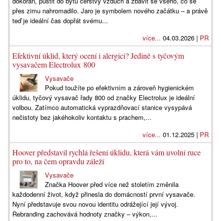
dokořán, pustit do bytu čerstvý vzduch a zbavit se všeho, co se
přes zimu nahromadilo. Jaro je symbolem nového začátku – a právě
teď je ideální čas dopřát svému...
více...
04.03.2026 |
PR
Efektivní úklid, který ocení i alergici? Jedině s tyčovým
vysavačem Electrolux 800
Vysavače
Pokud toužíte po efektivním a zároveň hygienickém
úklidu, tyčový vysavač řady 800 od značky Electrolux je ideální
volbou. Zatímco automatická vyprazdňovací stanice vysypává
nečistoty bez jakéhokoliv kontaktu s prachem,...
více...
01.12.2025 |
PR
Hoover představil rychlá řešení úklidu, která vám uvolní ruce
pro to, na čem opravdu záleží
Vysavače
Značka Hoover před více než stoletím změnila
každodenní život, když přinesla do domácností první vysavače.
Nyní představuje svou novou identitu odrážející její vývoj.
Rebranding zachovává hodnoty značky – výkon,...