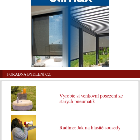
PORADNA BYDLENÍ.CZ
Vyrobte si venkovní posezení ze
starých pneumatik
Radíme: Jak na hlasité sousedy