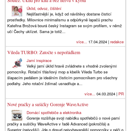
Soutěž: Úklid pro klid a bez nervů v kýblu
Úklid, odvoz, čištění
Nejšťastnější je, když od návštěvy dostane čisticí
prostředky. Milovnice minimalismu a odpůrkyně lapačů prachu
Kateřina Brožová bourá český Instagram se svým profilem, v němž
učí Čechy uklízet. Sama je totiž...
více...
17.04.2024 |
redakce
Vileda TURBO: Zatočte s nepořádkem
Jarní inspirace
Velký jarní úklid hravě zvládnete s vhodně zvolenými
pomocníky. Rotační třásňový mop a kbelík Vileda Turbo se
šlapacím pedálem je ideálním čisticím pomocníkem pro všechny
podlahy. Jeho rotační ždímač usnadňuje a...
více...
04.03.2024 |
PR
Nové pračky a sušičky Gorenje WaveActive
Domácí spotřebiče a elektronika
Gorenje rozšiřuje svoji nabídku spotřebičů o nové parní
pračky a sušičky WaveActive v řadě Advanced (pokročilá) a
Superior (nejvyšší). Jde o dosud nejvybavenější pomocníky v péči o