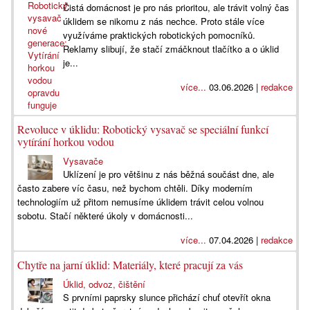
Čistá domácnost je pro nás prioritou, ale trávit volný čas
úklidem se nikomu z nás nechce. Proto stále více
využíváme praktických robotických pomocníků.
Reklamy slibují, že stačí zmáčknout tlačítko a o úklid
je...
více...
03.06.2026 |
redakce
Revoluce v úklidu: Robotický vysavač se speciální funkcí
vytírání horkou vodou
Vysavače
Uklízení je pro většinu z nás běžná součást dne, ale
často zabere víc času, než bychom chtěli. Díky moderním
technologiím už přitom nemusíme úklidem trávit celou volnou
sobotu. Stačí některé úkoly v domácnosti...
více...
07.04.2026 |
redakce
Chytře na jarní úklid: Materiály, které pracují za vás
Úklid, odvoz, čištění
S prvními paprsky slunce přichází chuť otevřít okna