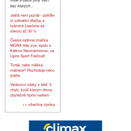
bez kterých...
Ještě není pozdě - pořiďte
si zahradní dlažby a
tvárnice Liastone se
slevou až 30 %
Česká rodinná značka
MORA Vás zve, spolu s
Katkou Neumannovou, na
Lipno Sport Festival!
Tvrdá, nebo měkká
matrace? Rozhoduje něco
jiného
Venkovní rolety v létě: 5
chyb, kvůli kterým doma
zbytečně trpíte vedrem
>> všechny zprávy