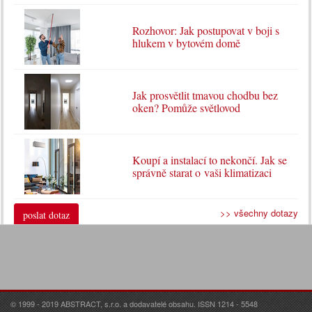
Rozhovor: Jak postupovat v boji s
hlukem v bytovém domě
Jak prosvětlit tmavou chodbu bez
oken? Pomůže světlovod
Koupí a instalací to nekončí. Jak se
správně starat o vaši klimatizaci
>> všechny dotazy
poslat dotaz
© 1999 - 2019 ABSTRACT, s.r.o. a dodavatelé obsahu. ISSN 1214 - 5548