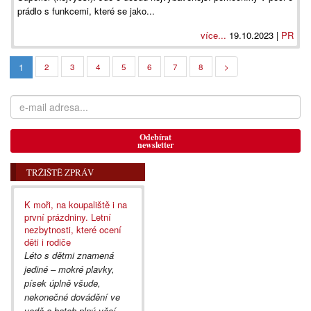
prádlo s funkcemi, které se jako...
více...
19.10.2023 |
PR
1
2
3
4
5
6
7
8
>
Odebírat
newsletter
TRŽIŠTĚ ZPRÁV
K moři, na koupaliště i na
první prázdniny. Letní
nezbytnosti, které ocení
děti i rodiče
Léto s dětmi znamená
jediné – mokré plavky,
písek úplně všude,
nekonečné dovádění ve
vodě a batoh plný věcí,