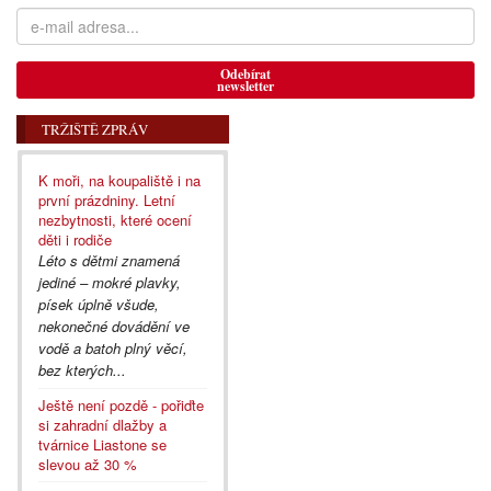
Odebírat
newsletter
TRŽIŠTĚ ZPRÁV
K moři, na koupaliště i na
první prázdniny. Letní
nezbytnosti, které ocení
děti i rodiče
Léto s dětmi znamená
jediné – mokré plavky,
písek úplně všude,
nekonečné dovádění ve
vodě a batoh plný věcí,
bez kterých...
Ještě není pozdě - pořiďte
si zahradní dlažby a
tvárnice Liastone se
slevou až 30 %