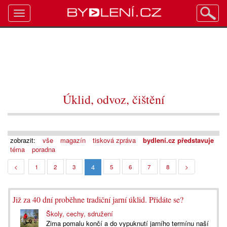
Toggle
navigation
Úklid, odvoz, čištění
zobrazit:
vše
magazín
tisková zpráva
bydlení.cz představuje
téma
poradna
4
<
1
2
3
5
6
7
8
>
Již za 40 dní proběhne tradiční jarní úklid. Přidáte se?
Školy, cechy, sdružení
Zima pomalu končí a do vypuknutí jarního termínu naší