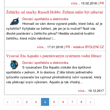
více...
15.02.2018 |
PR
Žehličky od značky Russell Hobbs: Žehlení může být zábavné
Domácí spotřebiče a elektronika
Hromadí se vám doma vyprané prádlo, které čeká, až je
vyžehlíte? Vyhýbáte se žehlení, jak jen je to možné? Nudí vás
dlouhé postávání u žehlicího prkna? Hledáte skutečně kvalitní
žehličku, která může nabídnout i...
více...
17.01.2018 |
PR - redakce BYDLENÍ.CZ
Vysavač Eta Aqualio s patentovaným systémem vodní filtrace
Domácí spotřebiče a elektronika
S vysavačem Eta Aqualio získáte dva špičkové
spotřebiče v jednom. A to doslova. Z těla tohoto jedinečného
tyčového vysavače lze vyjmout plnohodnotný ruční vysavač, který
vás překvapí svým výkonem. Aqualio je tak vhodný...
více...
19.12.2017
4
<
1
2
3
5
6
7
8
>