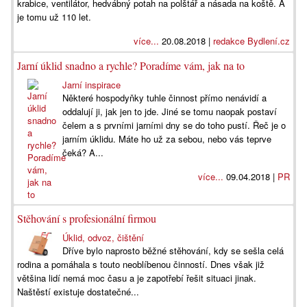
krabice, ventilátor, hedvábný potah na polštář a násada na koště. A
je tomu už 110 let.
více...
20.08.2018 |
redakce Bydlení.cz
Jarní úklid snadno a rychle? Poradíme vám, jak na to
Jarní inspirace
Některé hospodyňky tuhle činnost přímo nenávidí a
oddalují ji, jak jen to jde. Jiné se tomu naopak postaví
čelem a s prvními jarními dny se do toho pustí. Řeč je o
jarním úklidu. Máte ho už za sebou, nebo vás teprve
čeká? A...
více...
09.04.2018 |
PR
Stěhování s profesionální firmou
Úklid, odvoz, čištění
Dříve bylo naprosto běžné stěhování, kdy se sešla celá
rodina a pomáhala s touto neoblíbenou činností. Dnes však již
většina lidí nemá moc času a je zapotřebí řešit situaci jinak.
Naštěstí existuje dostatečné...