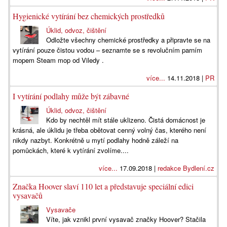
Hygienické vytírání bez chemických prostředků
Úklid, odvoz, čištění
Odložte všechny chemické prostředky a připravte se na
vytírání pouze čistou vodou – seznamte se s revolučním parním
mopem Steam mop od Viledy .
více...
14.11.2018 |
PR
I vytírání podlahy může být zábavné
Úklid, odvoz, čištění
Kdo by nechtěl mít stále uklizeno. Čistá domácnost je
krásná, ale úklidu je třeba obětovat cenný volný čas, kterého není
nikdy nazbyt. Konkrétně u mytí podlahy hodně záleží na
pomůckách, které k vytírání zvolíme....
více...
17.09.2018 |
redakce Bydlení.cz
Značka Hoover slaví 110 let a představuje speciální edici
vysavačů
Vysavače
Víte, jak vznikl první vysavač značky Hoover? Stačila