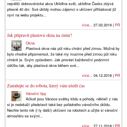
největší dobrovolnické akce Ukliďme svět, ukliďme Česko zbývá
přesně 40 dní. Své úklidy mohou zájemci o uklízení přihlašovat již
nyní na webu projektu...
více...
27.02.2019 |
PR
Jak připravit plastová okna na zimu?
Okna
Plastová okna nás půl roku chrání před zimou. Možná by
bylo vhodné připomenout, že také my musíme před zimou půl roku
chránit je. Svým způsobem. Jak provést každoroční podzimní
údržbu tak, aby plastová okna během své...
více...
04.12.2018 |
PR
Zamilujte se do robota, který vám ušetří čas
Vánoční tipy
Ačkoli jsou Vánoce svátky klidu a pohody, někteří z nás
si je nedokáží představit také bez pořádného vánočního úklidu.
Nechte tento rok (i ty další) uklízení na robotech a užijte si vánoční
atmosféru se svými...
více...
27.11.2018 |
PR