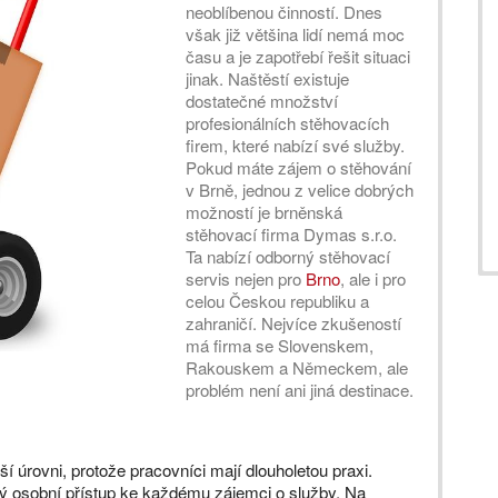
neoblíbenou činností. Dnes
však již většina lidí nemá moc
času a je zapotřebí řešit situaci
jinak. Naštěstí existuje
dostatečné množství
profesionálních stěhovacích
firem, které nabízí své služby.
Pokud máte zájem o stěhování
v Brně, jednou z velice dobrých
možností je brněnská
stěhovací firma Dymas s.r.o.
Ta nabízí odborný stěhovací
servis nejen pro
Brno
, ale i pro
celou Českou republiku a
zahraničí. Nejvíce zkušeností
má firma se Slovenskem,
Rakouskem a Německem, ale
problém není ani jiná destinace.
í úrovni, protože pracovníci mají dlouholetou praxi.
tý osobní přístup ke každému zájemci o služby. Na