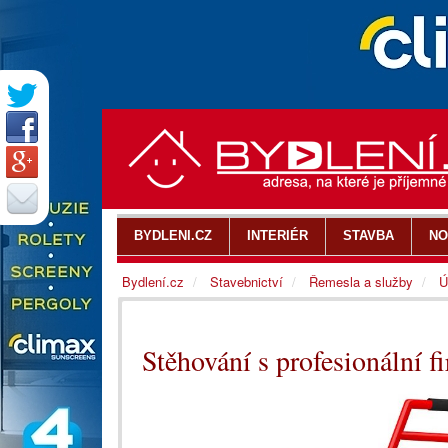
BYDLENI.CZ
INTERIÉR
STAVBA
NO
Bydlení.cz
Stavebnictví
Řemesla a služby
Ú
Stěhování s profesionální 