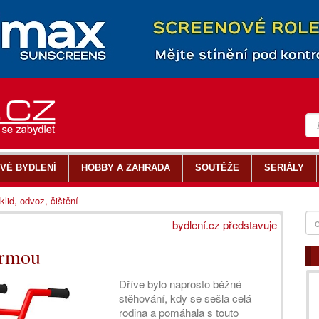
VÉ BYDLENÍ
HOBBY A ZAHRADA
SOUTĚŽE
SERIÁLY
klid, odvoz, čištění
bydlení.cz představuje
firmou
Dříve bylo naprosto běžné
stěhování, kdy se sešla celá
rodina a pomáhala s touto