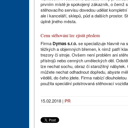
prvním místě je spokojený zákazník, o čemž sv
stěhovacího servisu dovedou udělat kompletní s
ale i kanceláří, sklepů, půd a dalších prostor. 
úplně jiného města.
Cenu stěhování lze zjistit předem
Firma
Dymas s.r.o.
se specializuje hlavně na 
těžkých a objemných břemen, k nimž patří klav
trezory či stroje. Ovšem není problém ani stěho
přístrojů nebo cenných uměleckých děl. Odstěh
lze nechat sochu, obraz či starožitný nábytek.
můžete nechat odhadnout dopředu, abyste měl
věděli, do čeho jdete. Firma nabízí dlouholetou 
použita speciální polstrovaná stěhovací vozid
15.02.2018
|
PR