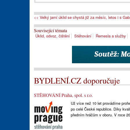
<< Velký jarní úklid se chystá již za měsíc, letos i s Ga
Související témata
Úklid, odvoz, čištění
Stěhování
Řemesla a služby
BYDLENÍ.CZ doporučuje
STĚHOVÁNÍ Praha, spol. s r.o.
Už více než 10 let provádíme profes
po celé České republice. Díky kva
předním hráčům v oboru. V roce 2008