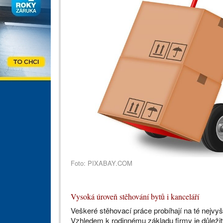
Foto: PIXABAY.COM
Vysoká úroveň stěhování bytů i kanceláří
Veškeré stěhovací práce probíhají na té nejvyšš
Vzhledem k rodinnému základu firmy je důleži