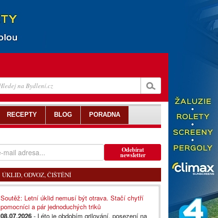
RECEPTY
BLOG
PORADNA
Odebírat
newsletter
ÚKLID, ODVOZ, ČIŠTĚNÍ
Soutěž: Letní úklid nemusí být otrava. Stačí chytří
pomocníci a pár jednoduchých triků
08.07.2026
- Léto je obdobím grilování, posezení na