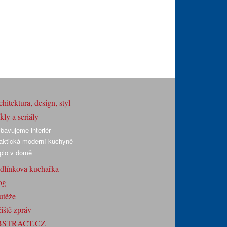
hitektura, design, styl
ly a seriály
bavujeme interiér
aktická moderní kuchyně
plo v domě
dlínkova kuchařka
og
utěže
iště zpráv
BSTRACT.CZ