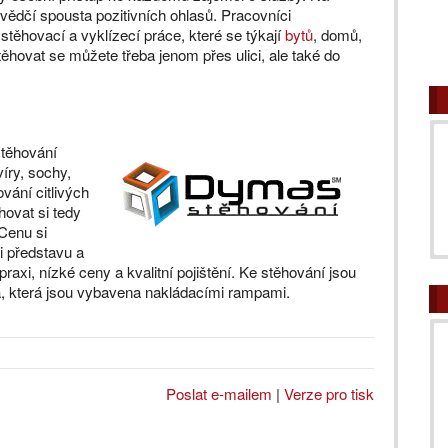
ědčí spousta pozitivních ohlasů. Pracovníci
těhovací a vyklízecí práce, které se týkají
bytů
, domů,
Stěhovat se můžete třeba jenom přes ulici, ale také do
stěhování
íry, sochy,
vání citlivých
ovat si tedy
 Cenu si
i představu a
praxi, nízké ceny a kvalitní pojištění. Ke stěhování jsou
la, která jsou vybavena nakládacími rampami.
Poslat e-mailem
|
Verze pro tisk