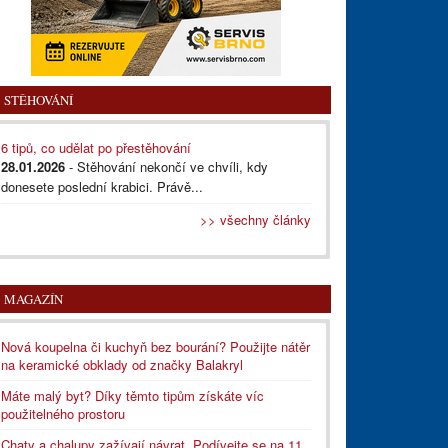
STĚHOVÁNÍ
6 tipů, co udělat po přestěhování
28.01.2026
- Stěhování nekončí ve chvíli, kdy
donesete poslední krabici. Právě...
>> všechny články
MAGAZÍN
Nová koupelna či kuchyň bez bourání? Použijte nátěr
na keramické obklady od značky Balakryl
Máte malý byt? Díky těmto tipům získáte víc
použitelného prostoru
Chaty a chalupy zažívají návrat. Podívejte se na 11