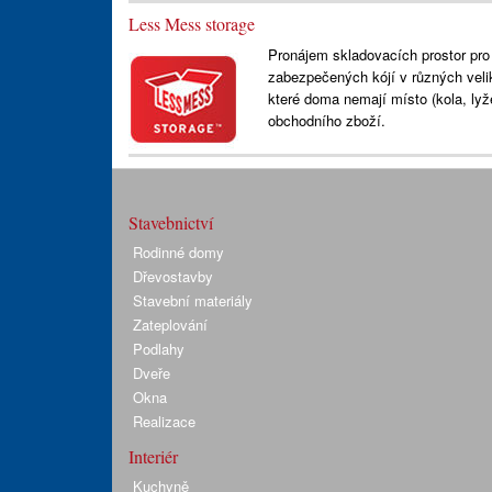
Less Mess storage
Pronájem skladovacích prostor pro
zabezpečených kójí v různých veli
které doma nemají místo (kola, lyž
obchodního zboží.
Stavebnictví
Rodinné domy
Dřevostavby
Stavební materiály
Zateplování
Podlahy
Dveře
Okna
Realizace
Interiér
Kuchyně