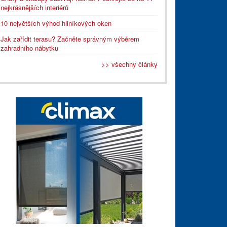
nejkrásnějších interiérů
10 největších výhod hliníkových oken
Jak zařídit terasu? Začněte správným výběrem
zahradního nábytku
>> všechny články