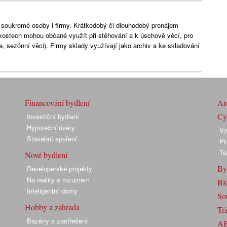
 soukromé osoby i firmy. Krátkodobý či dlouhodobý pronájem
kostech mohou občané využít při stěhování a k úschově věcí, pro
e, sezónní věci). Firmy sklady využívají jako archiv a ke skladování
Financování bydlení
Arc
Cyk
Investiční bydlení
Hypoteční úvěry
Vy
Stavební spoření
Pr
Te
Nové bydlení
By
Developerské projekty
Na reality s rozumem
Bl
Inteligentní domy
So
Hobby a zahrada
Trž
Bazény a zastřešení
A