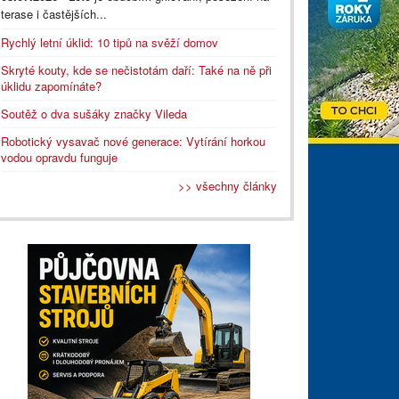
terase i častějších...
Rychlý letní úklid: 10 tipů na svěží domov
Skryté kouty, kde se nečistotám daří: Také na ně při
úklidu zapomínáte?
Soutěž o dva sušáky značky Vileda
Robotický vysavač nové generace: Vytírání horkou
vodou opravdu funguje
>> všechny články