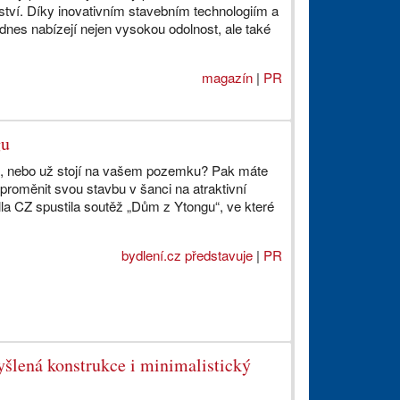
ství. Díky inovativním stavebním technologiím a
dnes nabízejí nejen vysokou odolnost, ale také
magazín
|
PR
gu
u, nebo už stojí na vašem pozemku? Pak máte
t proměnit svou stavbu v šanci na atraktivní
la CZ spustila soutěž „Dům z Ytongu“, ve které
bydlení.cz představuje
|
PR
lená konstrukce i minimalistický