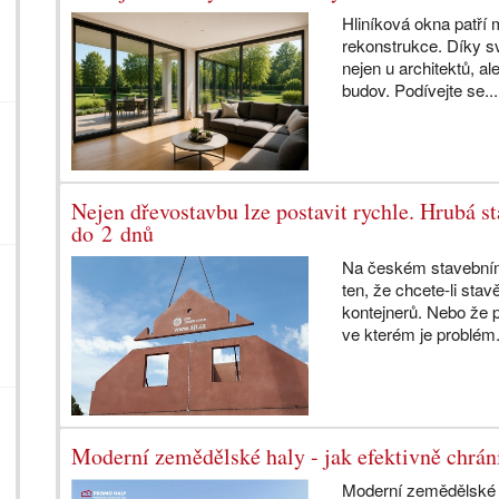
Hliníková okna patří 
rekonstrukce. Díky sv
nejen u architektů, a
budov. Podívejte se..
Nejen dřevostavbu lze postavit rychle. Hrubá s
do 2 dnů
Na českém stavebním 
ten, že chcete-li sta
kontejnerů. Nebo že 
ve kterém je problém.
Moderní zemědělské haly - jak efektivně chrán
Moderní zemědělské h