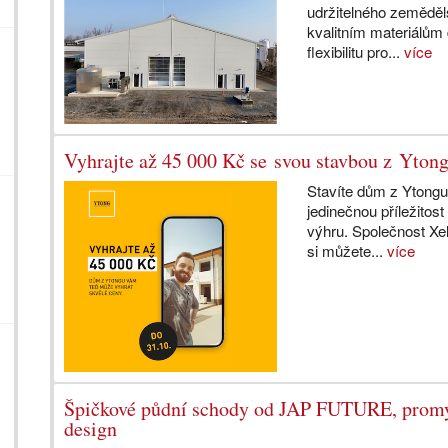
udržitelného zeměděl
kvalitním materiálům 
flexibilitu pro...
více
Vyhrajte až 45 000 Kč se svou stavbou z Yton
Stavíte dům z Ytong
jedinečnou příležitos
výhru. Společnost Xel
si můžete...
více
Špičkové půdní schody od JAP FUTURE, promyš
design