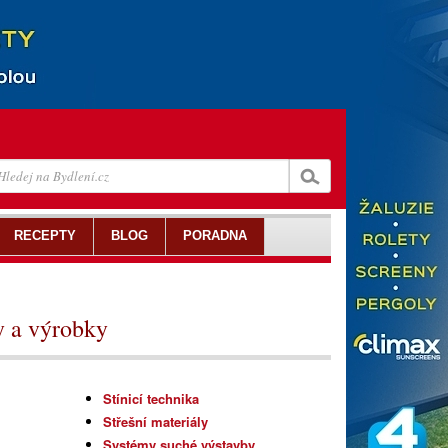
RECEPTY
BLOG
PORADNA
y a výrobky
Stínicí technika
Střešní materiály
Systémy suché výstavby