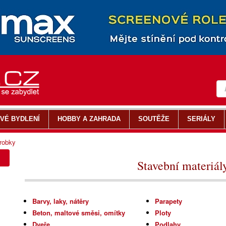
VÉ BYDLENÍ
HOBBY A ZAHRADA
SOUTĚŽE
SERIÁLY
ýrobky
Stavební materiál
Barvy, laky, nátěry
Parapety
Beton, maltové směsi, omítky
Ploty
Dveře
Podlahy