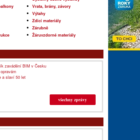
balkony
Vrata, brány, závory
Výtahy
Zdicí materiály
Zárubně
rukce
Žáruvzdorné materiály
lník zavádění BIM v Česku
m opravám
 a slaví 50 let
všechny zprávy