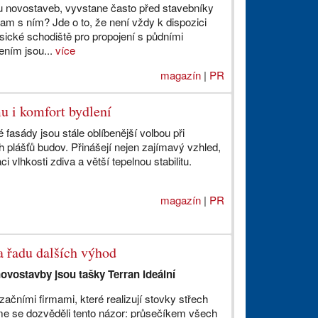
i u novostaveb, vyvstane často před stavebníky
am s ním? Jde o to, že není vždy k dispozici
sické schodiště pro propojení s půdními
ením jsou...
více
magazín
|
PR
u i komfort bydlení
fasády jsou stále oblíbenější volbou při
ch plášťů budov. Přinášejí nejen zajímavý vzhled,
ci vlhkosti zdiva a větší tepelnou stabilitu.
magazín
|
PR
a řadu dalších výhod
novostavby jsou tašky Terran ideální
začními firmami, které realizují stovky střech
me se dozvěděli tento názor: průsečíkem všech