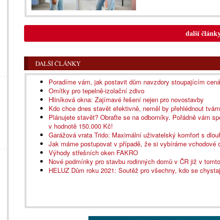
další článk
DALŠÍ ČLÁNKY
Poradíme vám, jak postavit dům navzdory stoupajícím cen
Omítky pro tepelně-izolační zdivo
Hliníková okna: Zajímavé řešení nejen pro novostavby
Kdo chce dnes stavět efektivně, neměl by přehlédnout tvár
Plánujete stavět? Obraťte se na odborníky. Pořádně vám spo
v hodnotě 150.000 Kč!
Garážová vrata Trido: Maximální uživatelský komfort s dlou
Jak máme postupovat v případě, že si vybíráme vchodové 
Výhody střešních oken FAKRO
Nové podmínky pro stavbu rodinných domů v ČR již v tomto
HELUZ Dům roku 2021: Soutěž pro všechny, kdo se chystají s