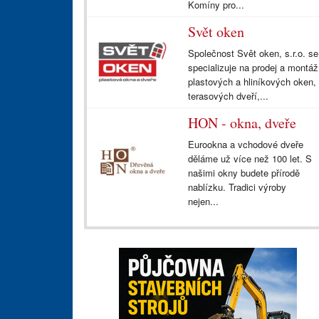
Komíny pro...
Svět oken
Společnost Svět oken, s.r.o. se
specializuje na prodej a montáž
plastových a hliníkových oken,
terasových dveří,...
HON - okna, dveře
Eurookna a vchodové dveře
děláme už více než 100 let. S
našimi okny budete přírodě
nablízku. Tradici výroby
nejen...