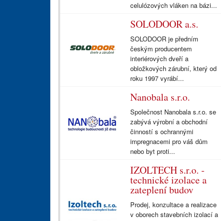
celulózových vláken na bázi...
SOLODOOR a.s.
SOLODOOR je předním
českým producentem
interiérových dveří a
obložkových zárubní, který od
roku 1997 vyrábí...
Nanobala s.r.o.
Společnost Nanobala s.r.o. se
zabývá výrobní a obchodní
činností s ochrannými
impregnacemi pro váš dům
nebo byt proti...
IZOLTECH s.r.o. -
technické izolace a
zateplení budov
Prodej, konzultace a realizace
v oborech stavebních izolací a