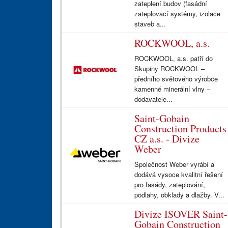
zateplení budov (fasádní
zateplovací systémy, izolace
staveb a...
ROCKWOOL, a.s.
ROCKWOOL, a.s. patří do
Skupiny ROCKWOOL –
předního světového výrobce
kamenné minerální vlny –
dodavatele...
Saint-Gobain
Construction Products
CZ a.s. - Divize
Weber
Společnost Weber vyrábí a
dodává vysoce kvalitní řešení
pro fasády, zateplování,
podlahy, obklady a dlažby. V...
Divize ISOVER Saint-
Gobain Construction