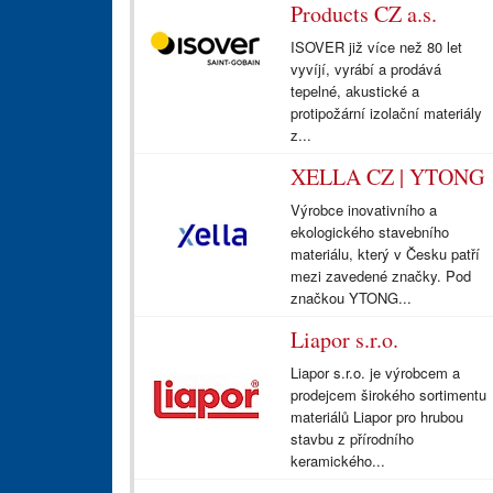
Products CZ a.s.
ISOVER již více než 80 let
vyvíjí, vyrábí a prodává
tepelné, akustické a
protipožární izolační materiály
z...
XELLA CZ | YTONG
Výrobce inovativního a
ekologického stavebního
materiálu, který v Česku patří
mezi zavedené značky. Pod
značkou YTONG...
Liapor s.r.o.
Liapor s.r.o. je výrobcem a
prodejcem širokého sortimentu
materiálů Liapor pro hrubou
stavbu z přírodního
keramického...