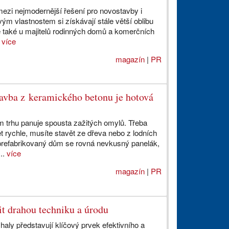
mezi nejmodernější řešení pro novostavby i
ým vlastnostem si získávají stále větší oblibu
le také u majitelů rodinných domů a komerčních
.
více
magazín
|
PR
tavba z keramického betonu je hotová
trhu panuje spousta zažitých omylů. Třeba
vět rychle, musíte stavět ze dřeva nebo z lodních
prefabrikovaný dům se rovná nevkusný panelák,
..
více
magazín
|
PR
it drahou techniku a úrodu
aly představují klíčový prvek efektivního a