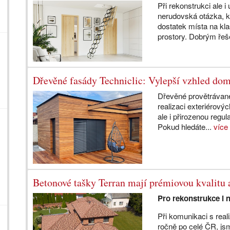
Při rekonstrukci ale 
nerudovská otázka, k
dostatek místa na kla
prostory. Dobrým řeš
Dřevěné fasády Techniclic: Vylepší vzhled dom
Dřevěné provětrávané 
realizaci exteriérový
ale i přirozenou regula
Pokud hledáte...
více
Betonové tašky Terran mají prémiovou kvalitu 
Pro rekonstrukce i 
Při komunikaci s reali
ročně po celé ČR, js