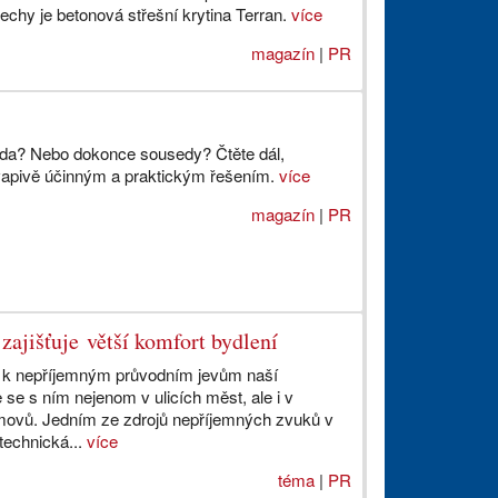
řechy je betonová střešní krytina Terran.
více
magazín
|
PR
da? Nebo dokonce sousedy? Čtěte dál,
vapivě účinným a praktickým řešením.
více
magazín
|
PR
 zajišťuje větší komfort bydlení
í k nepříjemným průvodním jevům naší
 se s ním nejenom v ulicích měst, ale i v
movů. Jedním ze zdrojů nepříjemných zvuků v
technická...
více
téma
|
PR