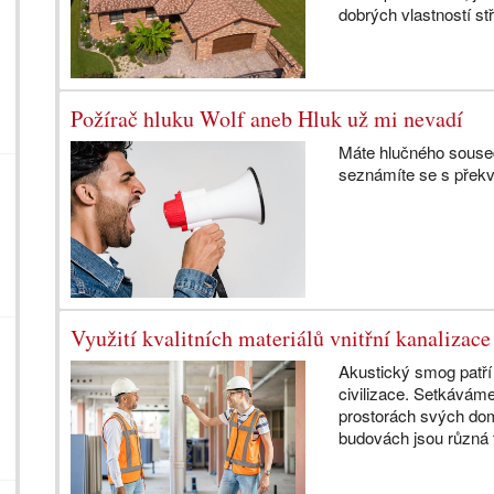
dobrých vlastností st
Požírač hluku Wolf aneb Hluk už mi nevadí
Máte hlučného souse
seznámíte se s přek
Využití kvalitních materiálů vnitřní kanalizace
Akustický smog patř
civilizace. Setkáváme
prostorách svých do
budovách jsou různá 