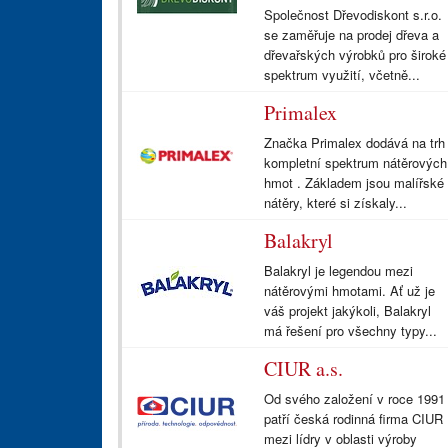
Společnost Dřevodiskont s.r.o.
se zaměřuje na prodej dřeva a
dřevařských výrobků pro široké
spektrum využití, včetně...
Primalex
Značka Primalex dodává na trh
kompletní spektrum nátěrových
hmot . Základem jsou malířské
nátěry, které si získaly...
Balakryl
Balakryl je legendou mezi
nátěrovými hmotami. Ať už je
váš projekt jakýkoli, Balakryl
má řešení pro všechny typy...
CIUR a.s.
Od svého založení v roce 1991
patří česká rodinná firma CIUR
mezi lídry v oblasti výroby