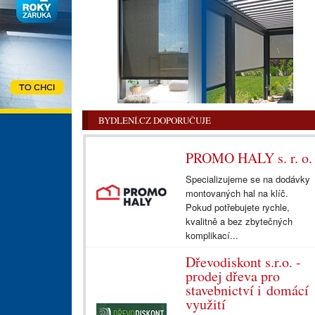
BYDLENÍ.CZ DOPORUČUJE
PROMO HALY s. r. o.
Specializujeme se na dodávky
montovaných hal na klíč.
Pokud potřebujete rychle,
kvalitně a bez zbytečných
komplikací...
Dřevodiskont s.r.o. -
prodej dřeva pro
stavebnictví i domácí
využití