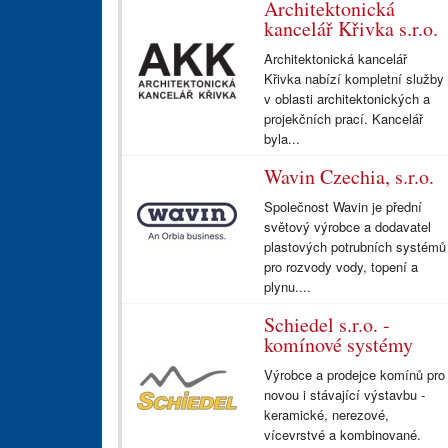
Architektonická
kancelář Křivka s.r.o.
Architektonická kancelář
Křivka nabízí kompletní služby
v oblasti architektonických a
projekčních prací. Kancelář
byla...
Wavin Czechia, s.r.o.
Společnost Wavin je přední
světový výrobce a dodavatel
plastových potrubních systémů
pro rozvody vody, topení a
plynu....
Schiedel s.r.o. -
komínové systémy
Výrobce a prodejce komínů pro
novou i stávající výstavbu -
keramické, nerezové,
vícevrstvé a kombinované.