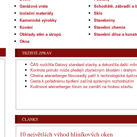
Garážová vrata
Schodiště, zábradlí a 
Izolační materiály
Sklo
Kamenické výrobky
Stavebniny
Kování
Stavební chemie
Obklady stěn a stropů
Stavební dílce a konst
Okna
TRŽIŠTĚ ZPRÁV
ČAS rozšířila Datový standard stavby a dokončila další mi
Kontrola potrubí může předejít zbytečným škodám i drahý
Cihelna wienerberger Novosedly patří k technologické špičce
Cesta k pořádnému bydlení začíná správným rozhodnutím
Květnové wienerberger fórum se zaměří na hrubou stavbu
ČLÁNKY
10 největších výhod hliníkových oken