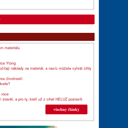
y
ám materiálu
nice Ytong
čítají náklady na materiál, a navíc můžete vyhrát cihly
hou životností
dveře?
 roce
tavět, a pro ty, kteří už z cihel HELUZ postavili
všechny články