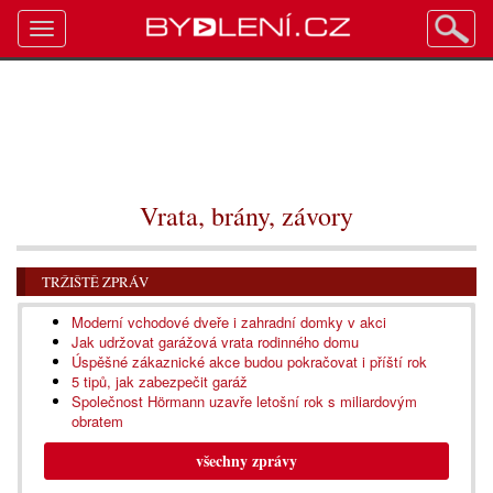
Toggle
navigation
Vrata, brány, závory
TRŽIŠTĚ ZPRÁV
Moderní vchodové dveře i zahradní domky v akci
Jak udržovat garážová vrata rodinného domu
Úspěšné zákaznické akce budou pokračovat i příští rok
5 tipů, jak zabezpečit garáž
Společnost Hörmann uzavře letošní rok s miliardovým
obratem
všechny zprávy