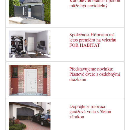
Kdo otevřel bránu? I pohon
může být neviditelný
Společnost Hörmann má
letos premiéru na veletrhu
FOR HABITAT
Představujeme novinku:
Plastové dveře s ozdobnými
drážkami
Dopřejte si rolovací
garážová vrata s 5letou
zárukou