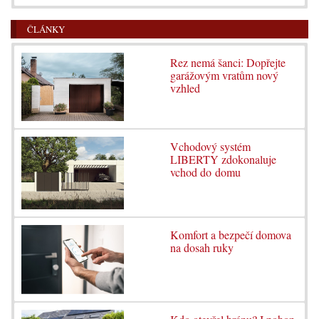
ČLÁNKY
Rez nemá šanci: Dopřejte
garážovým vratům nový
vzhled
Vchodový systém
LIBERTY zdokonaluje
vchod do domu
Komfort a bezpečí domova
na dosah ruky