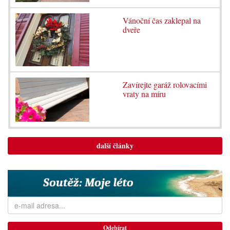
Vánoční čas zaklepal na
dveře
Zavírejte garáž rolovacími
vraty na míru
další články
Odebírat