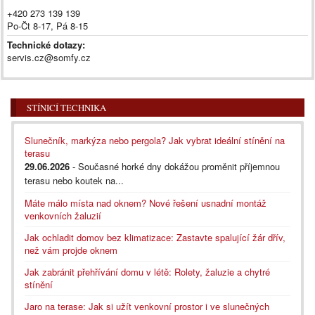
+420 273 139 139
Po-Čt 8-17, Pá 8-15
Technické dotazy:
servis.cz@somfy.cz
STÍNICÍ TECHNIKA
Slunečník, markýza nebo pergola? Jak vybrat ideální stínění na
terasu
29.06.2026
- Současné horké dny dokážou proměnit příjemnou
terasu nebo koutek na...
Máte málo místa nad oknem? Nové řešení usnadní montáž
venkovních žaluzií
Jak ochladit domov bez klimatizace: Zastavte spalující žár dřív,
než vám projde oknem
Jak zabránit přehřívání domu v létě: Rolety, žaluzie a chytré
stínění
Jaro na terase: Jak si užít venkovní prostor i ve slunečných