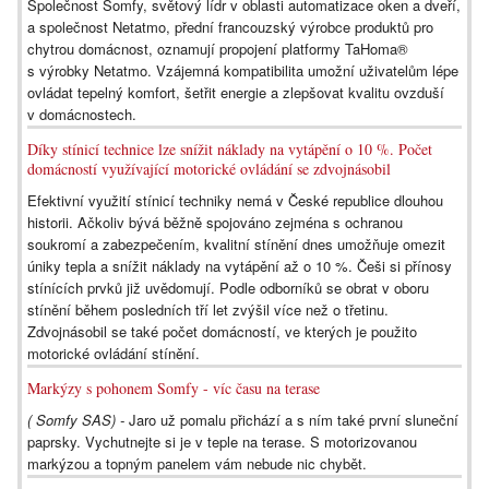
Společnost Somfy, světový lídr v oblasti automatizace oken a dveří,
a společnost Netatmo, přední francouzský výrobce produktů pro
chytrou domácnost, oznamují propojení platformy TaHoma®
s výrobky Netatmo. Vzájemná kompatibilita umožní uživatelům lépe
ovládat tepelný komfort, šetřit energie a zlepšovat kvalitu ovzduší
v domácnostech.
Díky stínicí technice lze snížit náklady na vytápění o 10 %. Počet
domácností využívající motorické ovládání se zdvojnásobil
Efektivní využití stínicí techniky nemá v České republice dlouhou
historii. Ačkoliv bývá běžně spojováno zejména s ochranou
soukromí a zabezpečením, kvalitní stínění dnes umožňuje omezit
úniky tepla a snížit náklady na vytápění až o 10 %. Češi si přínosy
stínících prvků již uvědomují. Podle odborníků se obrat v oboru
stínění během posledních tří let zvýšil více než o třetinu.
Zdvojnásobil se také počet domácností, ve kterých je použito
motorické ovládání stínění.
Markýzy s pohonem Somfy - víc času na terase
( Somfy SAS) -
Jaro už pomalu přichází a s ním také první sluneční
paprsky. Vychutnejte si je v teple na terase. S motorizovanou
markýzou a topným panelem vám nebude nic chybět.