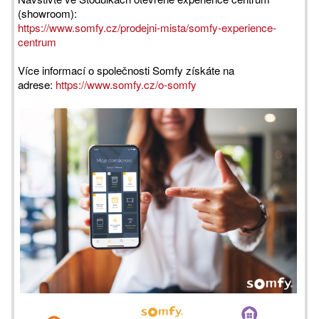
(showroom):
https://www.somfy.cz/prodejni-mista/somfy-experience-
centrum
Více informací o společnosti Somfy získáte na
adrese:
https://www.somfy.cz/o-somfy