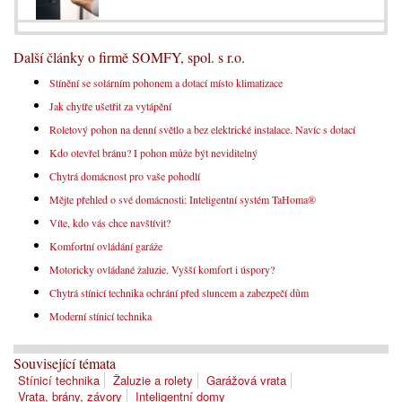
Další články o firmě SOMFY, spol. s r.o.
Stínění se solárním pohonem a dotací místo klimatizace
Jak chytře ušetřit za vytápění
Roletový pohon na denní světlo a bez elektrické instalace. Navíc s dotací
Kdo otevřel bránu? I pohon může být neviditelný
Chytrá domácnost pro vaše pohodlí
Mějte přehled o své domácnosti: Inteligentní systém TaHoma®
Víte, kdo vás chce navštívit?
Komfortní ovládání garáže
Motoricky ovládané žaluzie. Vyšší komfort i úspory?
Chytrá stínicí technika ochrání před sluncem a zabezpečí dům
Moderní stínicí technika
Související témata
Stínicí technika
Žaluzie a rolety
Garážová vrata
Vrata, brány, závory
Inteligentní domy