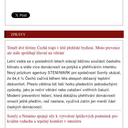
ZPRÁVY
Téměř dvě třetiny Čechů trápí v létě přehřáté bydlení. Místo prevence
ale stále spoléhají hlavně na větrání
Letní vedra se v posledních letech stávají běžnou součástí českého
klimatu a stále více domácností se potýká s přehříváním interiéru.
Nový průzkum agentury STEM/MARK pro společnost Somfy ukázal,
že 64,4 % Čechů zažívá během léta alespoň občasný teplotní
diskomfort. Přesto většina lidí řeší horko především jednoduchými
způsoby, jako je noční větrání nebo zatažení vnitřních žaluzií.
Moderní preventivní řešení, která dokážou přehřívání domácnosti
omezit ještě předtím, než nastane, využívá zatím jen menší část
českých domácností.
Somfy a Netatmo spojují síly k vytvoření špičkových podmínek pro
kvalitu vzduchu a tepelný komfort v interiéru