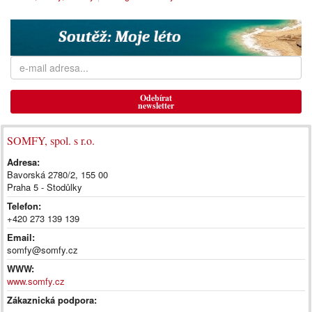
Odebírat
newsletter
SOMFY, spol. s r.o.
Adresa:
Bavorská 2780/2, 155 00
Praha 5 - Stodůlky
Telefon:
+420 273 139 139
Email:
somfy@somfy.cz
WWW:
www.somfy.cz
Zákaznická podpora: