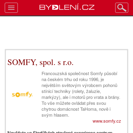
Toggle
navigation
SOMFY, spol. s r.o.
Francouzská společnost Somfy působí
na českém trhu od roku 1996, je
největším světovým výrobcem pohonů
stínicí techniky (rolety, žaluzie,
markýzy), ale i motorů pro vrata a brány.
To vše můžete ovládat přes svou
chytrou domácnost TaHoma, nově i
svým hlasem.
www.somfy.cz
Navštivte ve Stodůlkách otevřené experience centrum