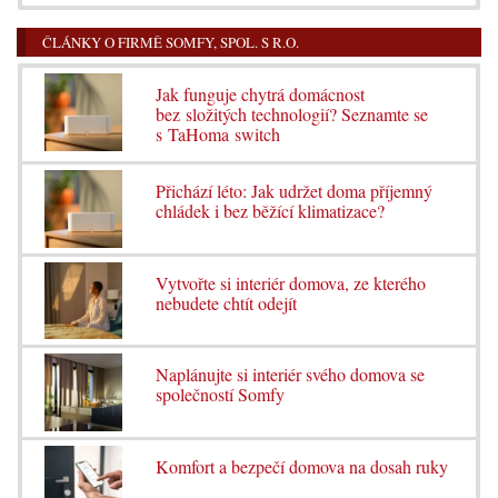
ČLÁNKY O FIRMĚ SOMFY, SPOL. S R.O.
Jak funguje chytrá domácnost
bez složitých technologií? Seznamte se
s TaHoma switch
Přichází léto: Jak udržet doma příjemný
chládek i bez běžící klimatizace?
Vytvořte si interiér domova, ze kterého
nebudete chtít odejít
Naplánujte si interiér svého domova se
společností Somfy
Komfort a bezpečí domova na dosah ruky