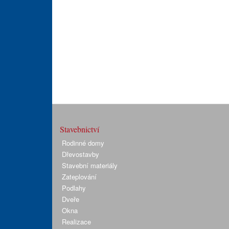
Stavebnictví
Rodinné domy
Dřevostavby
Stavební materiály
Zateplování
Podlahy
Dveře
Okna
Realizace