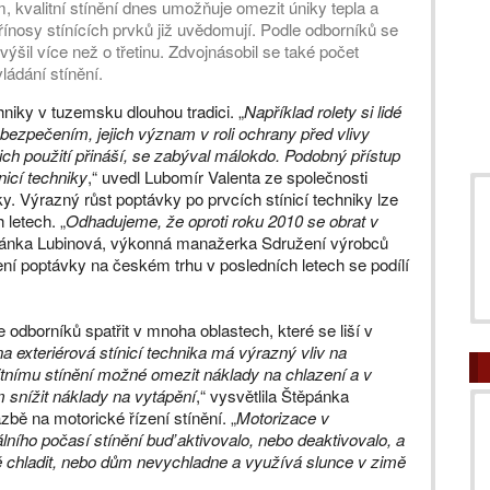
kvalitní stínění dnes umožňuje omezit úniky tepla a
řínosy stínících prvků již uvědomují. Podle odborníků se
výšil více než o třetinu. Zdvojnásobil se také počet
ládání stínění.
hniky v tuzemsku dlouhou tradici. „
Například rolety si lidé
ezpečením, jejich význam v roli ochrany před vlivy
jich použití přináší, se zabýval málokdo. Podobný přístup
ínicí techniky
,“ uvedl Lubomír Valenta ze společnosti
y. Výrazný růst poptávky po prvcích stínicí techniky lze
letech. „
Odhadujeme, že oproti roku 2010 se obrat v
ěpánka Lubinová, výkonná manažerka Sdružení výrobců
ýšení poptávky na českém trhu v posledních letech se podílí
le odborníků spatřit v mnoha oblastech, které se liší v
a exteriérová stínicí technika má výrazný vliv na
alitnímu stínění možné omezit náklady na chlazení a v
 snížit náklady na vytápění
,“ vysvětlila Štěpánka
zbě na motorické řízení stínění. „
Motorizace v
lního počasí stínění buď aktivovalo, nebo deaktivovalo, a
ě chladit, nebo dům nevychladne a využívá slunce v zimě