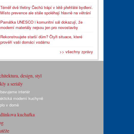
Téměř dvě třetiny Čechů trápí v létě přehřáté bydlení.
Místo prevence ale stále spoléhají hlavně na větrání
Památka UNESCO i komunitní sál dokazují, že
moderní materiály nejsou jen pro novostavby
Rekonstruujete starší dům? Čtyři situace, které
prověří vaši domácí vodárnu
>> všechny zprávy
hitektura, design, styl
ly a seriály
bavujeme interiér
aktická moderní kuchyně
plo v domě
dlínkova kuchařka
og
utěže