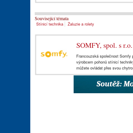
Související témata
Stínicí technika
Žaluzie a rolety
SOMFY, spol. s r.o.
Francouzská společnost Somfy p
výrobcem pohonů stínicí techniky 
můžete ovládat přes svou chyt