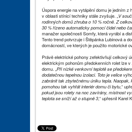
Úspora energie na vytápění domu je jedním z h
v oblasti stínicí techniky stále zvyšuje. „
V souč
rodinných domů zhruba o 10 % ročně. Z celkové
30 % řízeno automaticky pomocí čidel nebo č
manažer společnosti Somfy, která vyrábí a distr
Tento trend potvrzuje i Štěpánka Lubinová a do
domácností, ve kterých je použito motorické ov
Právě elektrické pohony zefektivňují celkový úč
elektrickým pohonům předokenních rolet lze v 
domu. „
Při nízké venkovní teplotě se předoken
dodatečnou tepelnou izolaci. Toto je velice výh
zabránit tak zbytečnému úniku tepla. Naopak, k
pomohou tak vyhřát interiér domu či bytu
,“ upř
pokud jsou rolety na noc zavírány, místnost vy
teplota se sníží až o stupně 3
,“ upřesnil Karel