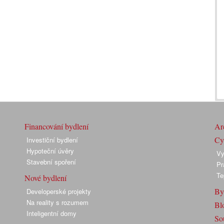
Financování bydlení
Arc
Cyk
Investiční bydlení
Hypoteční úvěry
Vy
Stavební spoření
Pr
Te
Nové bydlení
By
Developerské projekty
Na reality s rozumem
Bl
Inteligentní domy
So