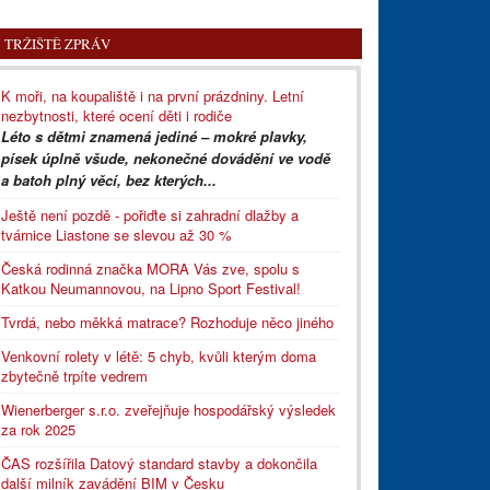
TRŽIŠTĚ ZPRÁV
K moři, na koupaliště i na první prázdniny. Letní
nezbytnosti, které ocení děti i rodiče
Léto s dětmi znamená jediné – mokré plavky,
písek úplně všude, nekonečné dovádění ve vodě
a batoh plný věcí, bez kterých...
Ještě není pozdě - pořiďte si zahradní dlažby a
tvárnice Liastone se slevou až 30 %
Česká rodinná značka MORA Vás zve, spolu s
Katkou Neumannovou, na Lipno Sport Festival!
Tvrdá, nebo měkká matrace? Rozhoduje něco jiného
Venkovní rolety v létě: 5 chyb, kvůli kterým doma
zbytečně trpíte vedrem
Wienerberger s.r.o. zveřejňuje hospodářský výsledek
za rok 2025
ČAS rozšířila Datový standard stavby a dokončila
další milník zavádění BIM v Česku