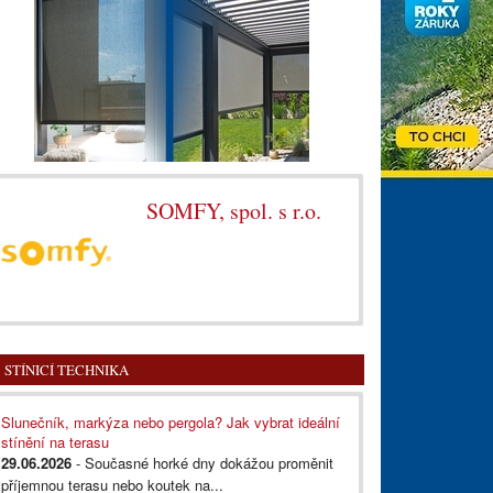
SOMFY, spol. s r.o.
STÍNICÍ TECHNIKA
Slunečník, markýza nebo pergola? Jak vybrat ideální
stínění na terasu
29.06.2026
- Současné horké dny dokážou proměnit
příjemnou terasu nebo koutek na...