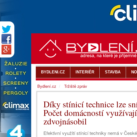
BYDLENI.CZ
INTERIÉR
STAVBA
NO
Bydlení.cz
Tržiště zpráv
Díky stínicí technice lze s
Počet domácností využívají
zdvojnásobil
Efektivní využití stínicí techniky nemá v České