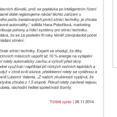
lavních důvodů, proč se poptávka po inteligentním řízení
asné době registrujeme nárůst těchto zařízení u
ho počtu instalovaných prvků stínicí techniky, je zhruba
asové automatiky
,“ sdělila Hana Pobořilová, marketing
ibuuje pohony a řídicí systémy pro stínicí techniku.
dává, že se za poslední tři roky téměř zdvojnásobil počet
ládání stínění.
inek stínicí techniky. Experti se shodují, že díky
zimních měsících uspořit až 10 % energie na vytápění
ní rolety automaticky zavřou a vytvoří před okny
odné využívat i například při nízkých nočních teplotách a
dyž v zimě svítí slunce, předokenní rolety se vytáhnou a
esnil Lubomír Valenta. „
Z našich zkušeností vyplývá, že
stydne zhruba o 1,5 stupně. Pokud rolety zavřené nejsou,
 Kubela, obchodní ředitel společnosti Somfy.
Tržiště zpráv
|
26.11.2014