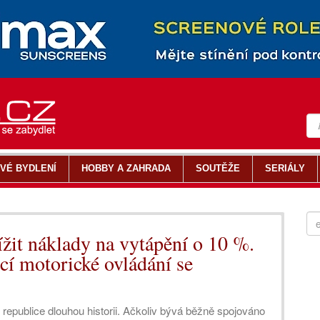
VÉ BYDLENÍ
HOBBY A ZAHRADA
SOUTĚŽE
SERIÁLY
nížit náklady na vytápění o 10 %.
cí motorické ovládání se
 republice dlouhou historii. Ačkoliv bývá běžně spojováno