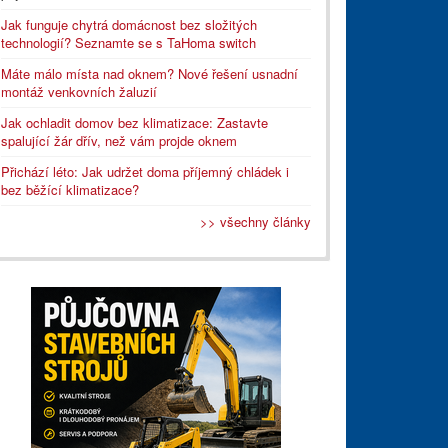
Jak funguje chytrá domácnost bez složitých
technologií? Seznamte se s TaHoma switch
Máte málo místa nad oknem? Nové řešení usnadní
montáž venkovních žaluzií
Jak ochladit domov bez klimatizace: Zastavte
spalující žár dřív, než vám projde oknem
Přichází léto: Jak udržet doma příjemný chládek i
bez běžící klimatizace?
>> všechny články