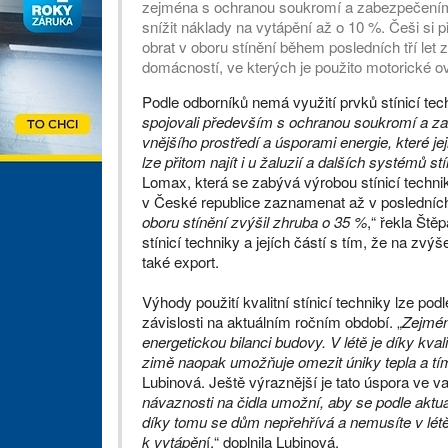
zejména s ochranou soukromí a zabezpečením, 
snížit náklady na vytápění až o 10 %. Češi si p
obrat v oboru stínění během posledních tří let z
domácností, ve kterých je použito motorické ov
Podle odborníků nemá využití prvků stínicí tec
spojovali především s ochranou soukromí a zab
vnějšího prostředí a úsporami energie, které je
lze přitom najít i u žaluzií a dalších systémů st
Lomax, která se zabývá výrobou stínicí technik
v České republice zaznamenat až v posledních 
oboru stínění zvýšil zhruba o 35 %
,“ řekla Št
stínicí techniky a jejích částí s tím, že na zv
také export.
Výhody použití kvalitní stínicí techniky lze pod
závislosti na aktuálním ročním období. „
Zejmén
energetickou bilanci budovy. V létě je díky kv
zimě naopak umožňuje omezit úniky tepla a tím
Lubinová. Ještě výraznější je tato úspora ve va
návaznosti na čidla umožní, aby se podle aktuá
díky tomu se dům nepřehřívá a nemusíte v lét
k vytápěn
í,“ doplnila Lubinová.