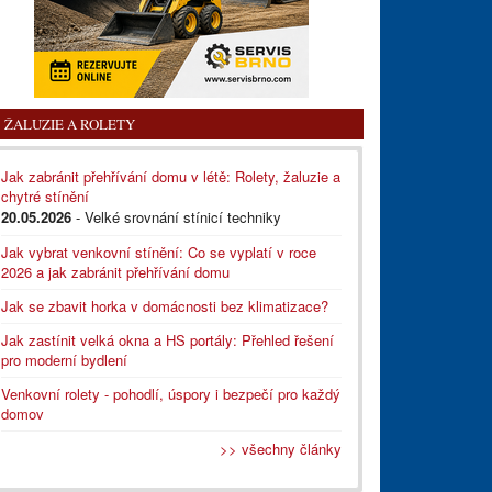
ŽALUZIE A ROLETY
Jak zabránit přehřívání domu v létě: Rolety, žaluzie a
chytré stínění
20.05.2026
- Velké srovnání stínicí techniky
Jak vybrat venkovní stínění: Co se vyplatí v roce
2026 a jak zabránit přehřívání domu
Jak se zbavit horka v domácnosti bez klimatizace?
Jak zastínit velká okna a HS portály: Přehled řešení
pro moderní bydlení
Venkovní rolety - pohodlí, úspory i bezpečí pro každý
domov
>> všechny články