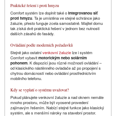
Praktické řešení i proti hmyzu
Comfort systém lze doplnit také o
integrovanou síť
proti hmyzu
. Ta je umístěna ve stejné schránce jako
žaluzie, přesto funguje zcela samostatně. Majitel domu
tak získá dvě praktická řešení v jednom bez nutnosti
dalších zásahů do fasády.
Ovládání podle moderních požadavků
Stejně jako ostatní
venkovní žaluzie
lze i systém
Comfort vybavit
motorickým nebo solárním
pohonem
. K dispozici jsou různé možnosti ovládání –
od klasického nástěnného ovladače až po propojení s
chytrou domácností nebo ovládání prostřednictvím
mobilního telefonu.
Kdy se vyplatí o systému uvažovat?
Pokud plánujete venkovní žaluzie a nad oknem nemáte
mnoho prostoru, může být vyosené provedení
zajímavým řešením. Nabízí stejné funkce jako klasický
systém, ale s menšími nároky na stavební prostor.