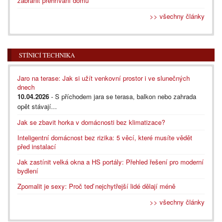
zabránit přehřívání domu
>> všechny články
STÍNICÍ TECHNIKA
Jaro na terase: Jak si užít venkovní prostor i ve slunečných
dnech
10.04.2026
- S příchodem jara se terasa, balkon nebo zahrada
opět stávají...
Jak se zbavit horka v domácnosti bez klimatizace?
Inteligentní domácnost bez rizika: 5 věcí, které musíte vědět
před instalací
Jak zastínit velká okna a HS portály: Přehled řešení pro moderní
bydlení
Zpomalit je sexy: Proč teď nejchytřejší lidé dělají méně
>> všechny články