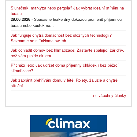
Slunečník, markýza nebo pergola? Jak vybrat ideální stínění na
terasu
29.06.2026
- Současné horké dny dokážou proměnit příjemnou
terasu nebo koutek na...
Jak funguje chytrá domácnost bez složitých technologií?
Seznamte se s TaHoma switch
Jak ochladit domov bez klimatizace: Zastavte spalující žár dřív,
než vám projde oknem
Přichází léto: Jak udržet doma příjemný chládek i bez běžící
klimatizace?
Jak zabránit přehřívání domu v létě: Rolety, žaluzie a chytré
stínění
>> všechny články