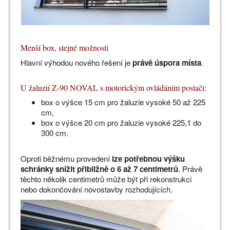
Menší box, stejné možnosti
Hlavní výhodou nového řešení je
právě úspora místa
.
U žaluzií Z-90 NOVAL s motorickým ovládáním postačí:
box o výšce 15 cm pro žaluzie vysoké 50 až 225
cm,
box o výšce 20 cm pro žaluzie vysoké 225,1 do
300 cm.
Oproti běžnému provedení
lze potřebnou výšku
schránky snížit přibližně o 6 až 7 centimetrů
. Právě
těchto několik centimetrů může být při rekonstrukci
nebo dokončování novostavby rozhodujících.