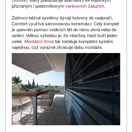
přiznaným i podomítkovým
venkovním žaluziím
.
Zatímco běžné systémy bývají kotveny do nadpraží,
Comfort využívá samonosnou konstrukci. Celý komplet
je upevněn pomocí vodicích lišt do rámu okna nebo do
ostění. Velkou výhodou je, že všechny části tvoří jeden
celek.
Montážní firma
tak instaluje kompletní systém
najednou, což výrazně zkracuje dobu montáže.