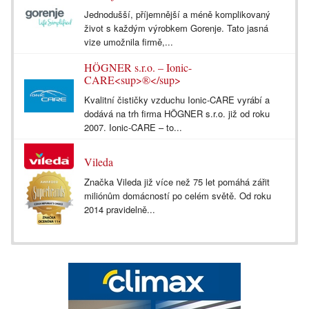
Jednodušší, příjemnější a méně komplikovaný
život s každým výrobkem Gorenje. Tato jasná
vize umožnila firmě,...
HÖGNER s.r.o. – Ionic-
CARE<sup>®</sup>
Kvalitní čističky vzduchu Ionic-CARE vyrábí a
dodává na trh firma HÖGNER s.r.o. již od roku
2007. Ionic-CARE – to...
Vileda
Značka Vileda již více než 75 let pomáhá zářit
miliónům domácností po celém světě. Od roku
2014 pravidelně...