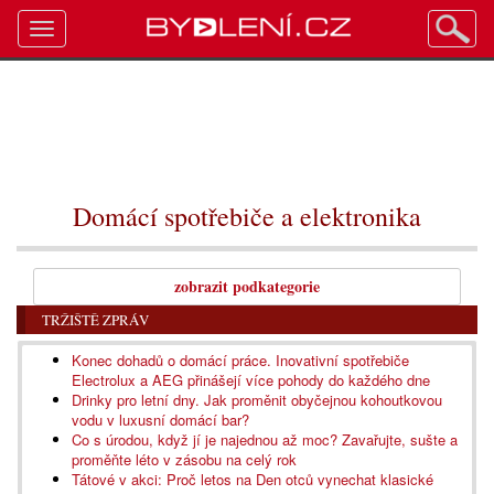
Toggle
navigation
Domácí spotřebiče a elektronika
zobrazit podkategorie
TRŽIŠTĚ ZPRÁV
Konec dohadů o domácí práce. Inovativní spotřebiče
Electrolux a AEG přinášejí více pohody do každého dne
Drinky pro letní dny. Jak proměnit obyčejnou kohoutkovou
vodu v luxusní domácí bar?
Co s úrodou, když jí je najednou až moc? Zavařujte, sušte a
proměňte léto v zásobu na celý rok
Tátové v akci: Proč letos na Den otců vynechat klasické