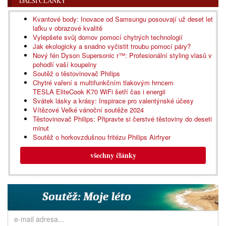
DALŠÍ ČLÁNKY
Kvantové body: Inovace od Samsungu posouvají už deset let
laťku v obrazové kvalitě
Vylepšete svůj domov pomocí chytrých technologií
Jak ekologicky a snadno vyčistit troubu pomocí páry?
Nový fén Dyson Supersonic r™: Profesionální styling vlasů v
pohodlí vaší koupelny
Soutěž o těstovinovač Philips
Chytré vaření s multifunkčním tlakovým hrncem
TESLA EliteCook K70 WiFi šetří čas i energii
Svátek lásky a krásy: Inspirace pro valentýnské účesy
Vítězové Velké vánoční soutěže 2024
Těstovinovač Philips: Připravte si čerstvé těstoviny do deseti
minut
Soutěž o horkovzdušnou fritézu Philips Airfryer
všechny články