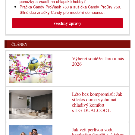
ponožky a vsadit na chlapské hobby?
Pračka Candy ProWash 750 a sušička Candy ProDry 750.
Silné duo značky Candy pro moderní domácnost
všechny zprávy
ČLÁNKY
Výherci soutěže: Jaro u nás
2026
Léto bez kompromisů: Jak
si letos doma vychutnat
chladivý komfort
s LG DUALCOOL
Jak vzít perlivou vodu
kamkoliv: Soutěž o 3 lahve