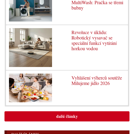
MultiWash: Pračka se třemi
bubny
Revoluce v úklidu:
Robotický vysavač se
speciální funkcí vytírání
horkou vodou
Vyhlášení výherců soutěže
Milujeme jídlo 2026
další články