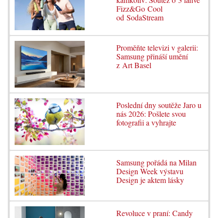
Fizz&Go Cool
od SodaStream
Proměňte televizi v galerii:
Samsung přináší umění
z Art Basel
Poslední dny soutěže Jaro u
nás 2026: Pošlete svou
fotografii a vyhrajte
Samsung pořádá na Milan
Design Week výstavu
Design je aktem lásky
Revoluce v praní: Candy