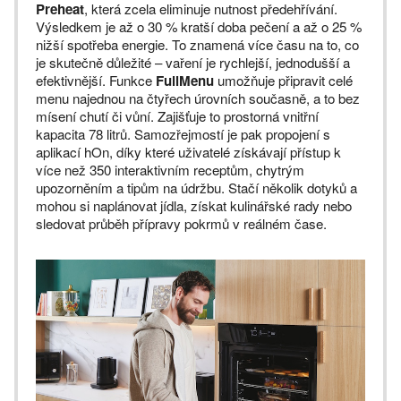
Preheat
, která zcela eliminuje nutnost předehřívání.
Výsledkem je až o 30 % kratší doba pečení a až o 25 %
nižší spotřeba energie. To znamená více času na to, co
je skutečně důležité – vaření je rychlejší, jednodušší a
efektivnější. Funkce
FullMenu
umožňuje připravit celé
menu najednou na čtyřech úrovních současně, a to bez
mísení chutí či vůní. Zajišťuje to prostorná vnitřní
kapacita 78 litrů. Samozřejmostí je pak propojení s
aplikací hOn, díky které uživatelé získávají přístup k
více než 350 interaktivním receptům, chytrým
upozorněním a tipům na údržbu. Stačí několik dotyků a
mohou si naplánovat jídla, získat kulinářské rady nebo
sledovat průběh přípravy pokrmů v reálném čase.