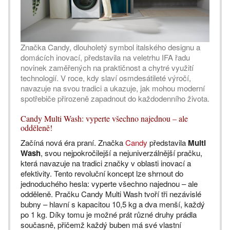
Značka Candy, dlouholetý symbol italského designu a
domácích inovací, představila na veletrhu IFA řadu
novinek zaměřených na praktičnost a chytré využití
technologií. V roce, kdy slaví osmdesátileté výročí,
navazuje na svou tradici a ukazuje, jak mohou moderní
spotřebiče přirozeně zapadnout do každodenního života.
Candy Multi Wash: vyperte všechno najednou – ale
odděleně!
Začíná nová éra praní. Značka
Candy
představila
Multi
Wash
, svou nejpokročilejší a nejuniverzálnější pračku,
která navazuje na tradici značky v oblasti inovací a
efektivity. Tento revoluční koncept lze shrnout do
jednoduchého hesla: vyperte všechno najednou – ale
odděleně. Pračku Candy Multi Wash tvoří tři nezávislé
bubny – hlavní s kapacitou 10,5 kg a dva menší, každý
po 1 kg. Díky tomu je možné prát různé druhy prádla
současně, přičemž každý buben má své vlastní