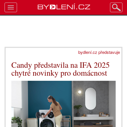
Toggle
navigation
bydlení.cz představuje
Candy představila na IFA 2025
chytré novinky pro domácnost