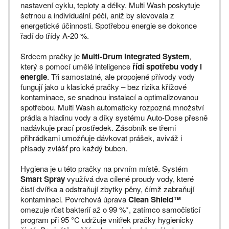
nastavení cyklu, teploty a délky. Multi Wash poskytuje
šetrnou a individuální péči, aniž by slevovala z
energetické účinnosti. Spotřebou energie se dokonce
řadí do třídy A-20 %.
Srdcem pračky je
Multi-Drum Integrated System
,
který s pomocí umělé inteligence
řídí spotřebu vody i
energie
. Tři samostatné, ale propojené přívody vody
fungují jako u klasické pračky – bez rizika křížové
kontaminace, se snadnou instalací a optimalizovanou
spotřebou. Multi Wash automaticky rozpozná množství
prádla a hladinu vody a díky systému Auto-Dose přesně
nadávkuje prací prostředek. Zásobník se třemi
přihrádkami umožňuje dávkovat prášek, aviváž i
přísady zvlášť pro každý buben.
Hygiena je u této pračky na prvním místě. Systém
Smart Spray
využívá dva cílené proudy vody, které
čistí dvířka a odstraňují zbytky pěny, čímž zabraňují
kontaminaci. Povrchová úprava
Clean Shield™
omezuje růst bakterií až o 99 %*, zatímco samočisticí
program při 95 °C udržuje vnitřek pračky hygienicky