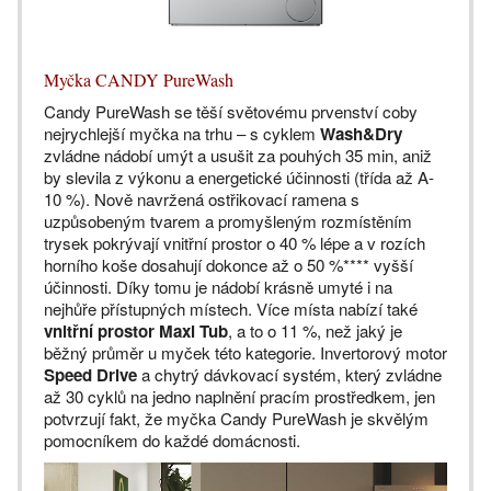
Myčka CANDY PureWash
Candy PureWash se těší světovému prvenství coby
nejrychlejší myčka na trhu – s cyklem
Wash&Dry
zvládne nádobí umýt a usušit za pouhých 35 min, aniž
by slevila z výkonu a energetické účinnosti (třída až A-
10 %). Nově navržená ostřikovací ramena s
uzpůsobeným tvarem a promyšleným rozmístěním
trysek pokrývají vnitřní prostor o 40 % lépe a v rozích
horního koše dosahují dokonce až o 50 %**** vyšší
účinnosti. Díky tomu je nádobí krásně umyté i na
nejhůře přístupných místech. Více místa nabízí také
vnitřní prostor Maxi Tub
, a to o 11 %, než jaký je
běžný průměr u myček této kategorie. Invertorový motor
Speed Drive
a chytrý dávkovací systém, který zvládne
až 30 cyklů na jedno naplnění pracím prostředkem, jen
potvrzují fakt, že myčka Candy PureWash je skvělým
pomocníkem do každé domácnosti.