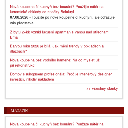
Nová koupelna či kuchyň bez bourání? Použijte nátěr na
keramické obklady od značky Balakryl
07.08.2026
- Toužíte po nové koupelně či kuchyni, ale odrazuje
vás představa...
Z bytu 2+kk vznikl luxusní apartmán s vanou nad střechami
Brna
Barvou roku 2026 je bílá. Jak mění trendy v obkladech a
dlažbách?
Nová koupelna bez vodního kamene: Na co myslet už
při rekonstrukci
Domov s rukopisem profesionála: Proč je interiérový designér
investicí, nikoliv nákladem
>> všechny články
MAGAZÍN
Nová koupelna či kuchyň bez bourání? Použijte nátěr na