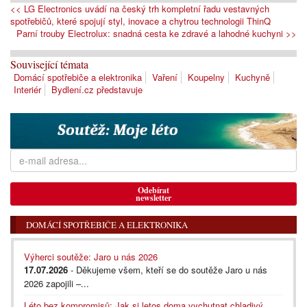
<< LG Electronics uvádí na český trh kompletní řadu vestavných
spotřebičů, které spojují styl, inovace a chytrou technologii ThinQ
Parní trouby Electrolux: snadná cesta ke zdravé a lahodné kuchyni >>
Související témata
Domácí spotřebiče a elektronika
Vaření
Koupelny
Kuchyně
Interiér
Bydlení.cz představuje
Odebírat
newsletter
DOMÁCÍ SPOTŘEBIČE A ELEKTRONIKA
Výherci soutěže: Jaro u nás 2026
17.07.2026
- Děkujeme všem, kteří se do soutěže Jaro u nás
2026 zapojili –...
Léto bez kompromisů: Jak si letos doma vychutnat chladivý