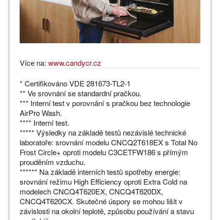
Více na:
www.candycr.cz
* Certifikováno VDE 281673-TL2-1
** Ve srovnání se standardní pračkou.
*** Interní test v porovnání s pračkou bez technologie
AirPro Wash.
**** Interní test.
***** Výsledky na základě testů nezávislé technické
laboratoře: srovnání modelu CNCQ2T618EX s Total No
Frost Circle+ oproti modelu C3CETFW186 s přímým
prouděním vzduchu.
****** Na základě interních testů spotřeby energie:
srovnání režimu High Efficiency oproti Extra Cold na
modelech CNCQ4T620EX, CNCQ4T620DX,
CNCQ4T620CX. Skutečné úspory se mohou lišit v
závislosti na okolní teplotě, způsobu používání a stavu