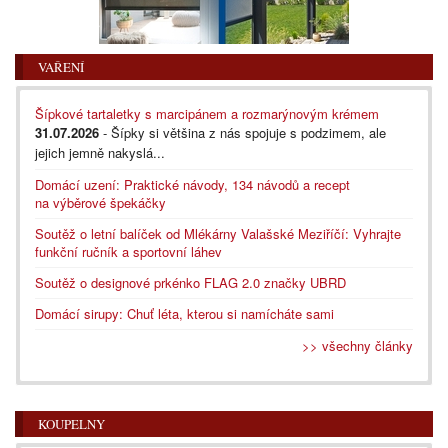
VAŘENÍ
Šípkové tartaletky s marcipánem a rozmarýnovým krémem
31.07.2026
- Šípky si většina z nás spojuje s podzimem, ale
jejich jemně nakyslá...
Domácí uzení: Praktické návody, 134 návodů a recept
na výběrové špekáčky
Soutěž o letní balíček od Mlékárny Valašské Meziříčí: Vyhrajte
funkční ručník a sportovní láhev
Soutěž o designové prkénko FLAG 2.0 značky UBRD
Domácí sirupy: Chuť léta, kterou si namícháte sami
>> všechny články
KOUPELNY