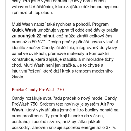
čistý. Pro ještě vyšší ochranu je levý horní buben
vybaven UV čištěním, které zajišťuje důkladnou hygienu
i při nižších teplotách.
Multi Wash nabízí také rychlost a pohodlí. Program
Quick Wash
umožňuje vyprat tři oddělené dávky prádla
za pouhých 22 minut
, což může zkrátit celkový čas
praní až o 50 %**. Design pračky přináší novou vizuální
identitu značky Candy: čisté linie, integrovaný dotykový
panel ve dvířkách, prémiové materiály a kompaktní
konstrukce, která zajišťuje stabilitu a mimořádně tichý
chod. Multi Wash není jen pračka. Je to chytré a
intuitivní řešení, které drží krok s tempem moderního
života.
Pračka Candy ProWash 750
Candy rozšiřuje svou řadu praček o nový model Candy
ProWash 750. Srdcem této novinky je systém
AirPro
Wash
, který vytváří ultra jemné mikro-bubliny bohaté na
prací prostředek. Ty pronikají hluboko do vláken,
odstraňují i odolné skvrny, aniž by látku jakkoli
poškodily. Zároveň snižuje spotřebu energie až o 37 %