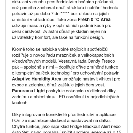
cirkulaci vzduchu prostřednictvím bočních průduchů,
což pomáhá zachovat chuť, strukturu i nutriční hodnotu
potravin až po dobu 7 dní***** bez ohledu na jejich
umístění v chladničce. Také zóna
Fresh 0 °C Area
udržuje maso a ryby v optimálních podmínkách pro
delší čerstvost. Zvláštní důraz je kladen nejen na
uživatelský komfort, ale také na funkční design.
Kromě toho se nabídka volně stojících spotřebičů
rozšiřuje o novou řadu mrazniček a velkokapacitních
vícedveřových modelů. Vestavná řada Candy Fresco
pak – společně s nimi – doplňuje dříve zmíněné funkce
o kompletní balíček technologií pro uchovávání potravin.
Adaptive Humidity Area
umožňuje nastavit vlhkost pro
ovoce a zeleninu, čímž zajišťuje jejich čerstvost.
Panorama Light
poskytuje dokonalou viditelnost díky
zadnímu ambientnímu LED osvětlení i v nejodlehlejších
koutech.
Díky integrované konektivitě prostřednictvím aplikace
hOn lze spotřebiče sledovat a nastavovat na dálku.
Chytré funkce, jako například Fridge Blackout Alert nebo
Auto Set, navíc pomáhají snížit spotřebu energie až o 15