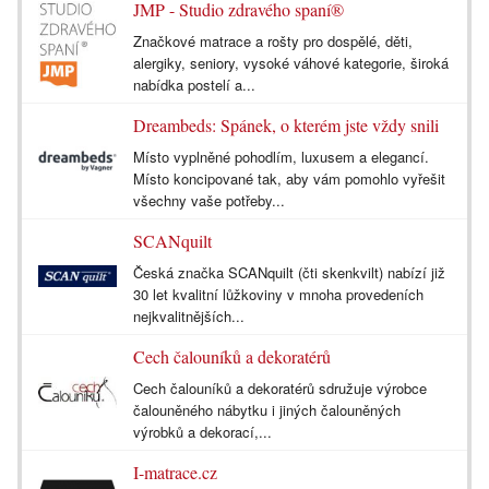
JMP - Studio zdravého spaní®
Značkové matrace a rošty pro dospělé, děti,
alergiky, seniory, vysoké váhové kategorie, široká
nabídka postelí a...
Dreambeds: Spánek, o kterém jste vždy snili
Místo vyplněné pohodlím, luxusem a elegancí.
Místo koncipované tak, aby vám pomohlo vyřešit
všechny vaše potřeby...
SCANquilt
Česká značka SCANquilt (čti skenkvilt) nabízí již
30 let kvalitní lůžkoviny v mnoha provedeních
nejkvalitnějších...
Cech čalouníků a dekoratérů
Cech čalouníků a dekoratérů sdružuje výrobce
čalouněného nábytku i jiných čalouněných
výrobků a dekorací,...
I-matrace.cz