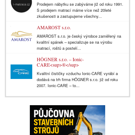
Prodejem nábytku se zabýváme již od roku 1991.
S prodejem matrací máme více než 20leté
zkušenosti a zastupujeme všechny...
AMAROST s.r.o.
AMAROST s.r.o. je český výrobce zaměřený na
kvalitní spánek – specializuje se na výrobu
matrací, roštů a postelí...
HÖGNER s.r.o. – Ionic-
CARE<sup>®</sup>
Kvalitní čističky vzduchu Ionic-CARE vyrábí a
dodává na trh firma HÖGNER s.r.o. již od roku
2007. Ionic-CARE – to...