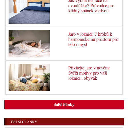
Jak vybrat matrace na
dvoulůžko? Průvodce pro
klidný spánek ve dvou
Jaro v ložnici: 7 kroků k
harmonickému prostoru pro
tělo i mysl
Přivítejte jaro v novém:
Svěží motivy pro vaši
ložnici i obývák
další články
DALŠÍ ČLÁNKY