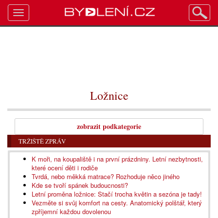
Toggle
navigation
Ložnice
zobrazit podkategorie
TRŽIŠTĚ ZPRÁV
K moři, na koupaliště i na první prázdniny. Letní nezbytnosti,
které ocení děti i rodiče
Tvrdá, nebo měkká matrace? Rozhoduje něco jiného
Kde se tvoří spánek budoucnosti?
Letní proměna ložnice: Stačí trocha květin a sezóna je tady!
Vezměte si svůj komfort na cesty. Anatomický polštář, který
zpříjemní každou dovolenou