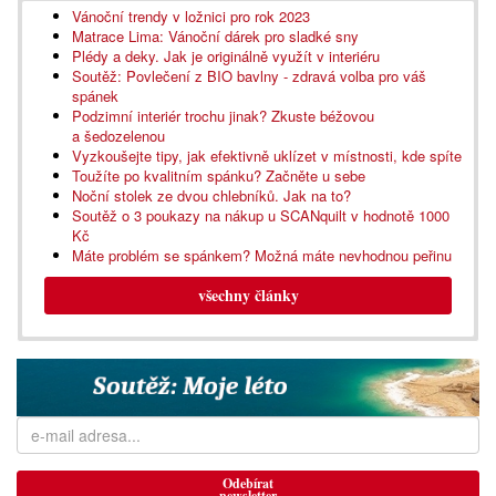
Vánoční trendy v ložnici pro rok 2023
Matrace Lima: Vánoční dárek pro sladké sny
Plédy a deky. Jak je originálně využít v interiéru
Soutěž: Povlečení z BIO bavlny - zdravá volba pro váš
spánek
Podzimní interiér trochu jinak? Zkuste béžovou
a šedozelenou
Vyzkoušejte tipy, jak efektivně uklízet v místnosti, kde spíte
Toužíte po kvalitním spánku? Začněte u sebe
Noční stolek ze dvou chlebníků. Jak na to?
Soutěž o 3 poukazy na nákup u SCANquilt v hodnotě 1000
Kč
Máte problém se spánkem? Možná máte nevhodnou peřinu
všechny články
Odebírat
newsletter