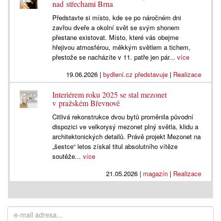
nad střechami Brna
Představte si místo, kde se po náročném dni
zavřou dveře a okolní svět se svým shonem
přestane existovat. Místo, které vás obejme
hřejivou atmosférou, měkkým světlem a tichem,
přestože se nacházíte v 11. patře jen pár...
více
19.06.2026
|
bydlení.cz představuje
|
Realizace
Interiérem roku 2025 se stal mezonet
v pražském Břevnově
Citlivá rekonstrukce dvou bytů proměnila původní
dispozici ve velkorysý mezonet plný světla, klidu a
architektonických detailů. Právě projekt Mezonet na
„šestce“ letos získal titul absolutního vítěze
soutěže...
více
21.05.2026
|
magazín
|
Realizace