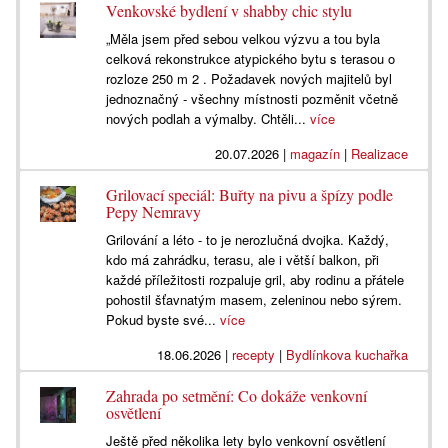
Venkovské bydlení v shabby chic stylu
„Měla jsem před sebou velkou výzvu a tou byla
celková rekonstrukce atypického bytu s terasou o
rozloze 250 m 2 . Požadavek nových majitelů byl
jednoznačný - všechny místnosti pozměnit včetně
nových podlah a výmalby. Chtěli...
více
20.07.2026
|
magazín
|
Realizace
Grilovací speciál: Buřty na pivu a špízy podle
Pepy Nemravy
Grilování a léto - to je nerozlučná dvojka. Každý,
kdo má zahrádku, terasu, ale i větší balkon, při
každé příležitosti rozpaluje gril, aby rodinu a přátele
pohostil šťavnatým masem, zeleninou nebo sýrem.
Pokud byste své...
více
18.06.2026
|
recepty
|
Bydlínkova kuchařka
Zahrada po setmění: Co dokáže venkovní
osvětlení
Ještě před několika lety bylo venkovní osvětlení