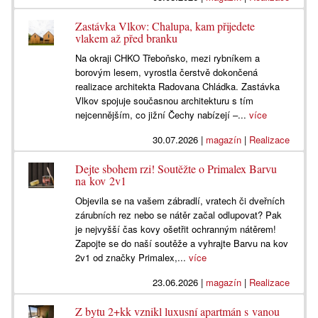
Zastávka Vlkov: Chalupa, kam přijedete
vlakem až před branku
Na okraji CHKO Třeboňsko, mezi rybníkem a
borovým lesem, vyrostla čerstvě dokončená
realizace architekta Radovana Chládka. Zastávka
Vlkov spojuje současnou architekturu s tím
nejcennějším, co jižní Čechy nabízejí –...
více
30.07.2026
|
magazín
|
Realizace
Dejte sbohem rzi! Soutěžte o Primalex Barvu
na kov 2v1
Objevila se na vašem zábradlí, vratech či dveřních
zárubních rez nebo se nátěr začal odlupovat? Pak
je nejvyšší čas kovy ošetřit ochranným nátěrem!
Zapojte se do naší soutěže a vyhrajte Barvu na kov
2v1 od značky Primalex,...
více
23.06.2026
|
magazín
|
Realizace
Z bytu 2+kk vznikl luxusní apartmán s vanou