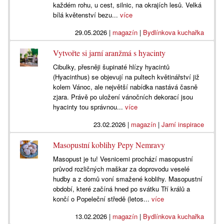
každém rohu, u cest, silnic, na okrajích lesů. Velká
bílá květenství bezu...
více
29.05.2026
|
magazín
|
Bydlínkova kuchařka
Vytvořte si jarní aranžmá s hyacinty
Cibulky, přesněji šupinaté hlízy hyacintů
(Hyacinthus) se objevují na pultech květinářství již
kolem Vánoc, ale největší nabídka nastává časně
zjara. Právě po uložení vánočních dekorací jsou
hyacinty tou správnou...
více
23.02.2026
|
magazín
|
Jarní inspirace
Masopustní koblihy Pepy Nemravy
Masopust je tu! Vesnicemi prochází masopustní
průvod rozličných maškar za doprovodu veselé
hudby a z domů voní smažené koblihy. Masopustní
období, které začíná hned po svátku Tří králů a
končí o Popeleční středě (letos...
více
13.02.2026
|
magazín
|
Bydlínkova kuchařka