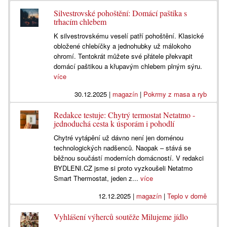
Silvestrovské pohoštění: Domácí paštika s
trhacím chlebem
K silvestrovskému veselí patří pohoštění. Klasické
obložené chlebíčky a jednohubky už málokoho
ohromí. Tentokrát můžete své přátele překvapit
domácí paštikou a křupavým chlebem plným sýru.
více
30.12.2025
|
magazín
|
Pokrmy z masa a ryb
Redakce testuje: Chytrý termostat Netatmo -
jednoduchá cesta k úsporám i pohodlí
Chytré vytápění už dávno není jen doménou
technologických nadšenců. Naopak – stává se
běžnou součástí moderních domácností. V redakci
BYDLENI.CZ jsme si proto vyzkoušeli Netatmo
Smart Thermostat, jeden z...
více
12.12.2025
|
magazín
|
Teplo v domě
Vyhlášení výherců soutěže Milujeme jídlo