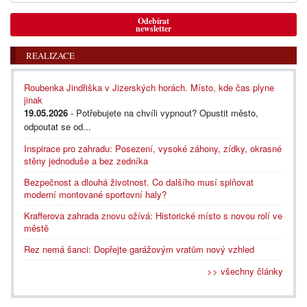
Odebírat
newsletter
REALIZACE
Roubenka Jindřiška v Jizerských horách. Místo, kde čas plyne
jinak
19.05.2026
- Potřebujete na chvíli vypnout? Opustit město,
odpoutat se od...
Inspirace pro zahradu: Posezení, vysoké záhony, zídky, okrasné
stěny jednoduše a bez zedníka
Bezpečnost a dlouhá životnost. Co dalšího musí splňovat
moderní montované sportovní haly?
Krafferova zahrada znovu ožívá: Historické místo s novou rolí ve
městě
Rez nemá šanci: Dopřejte garážovým vratům nový vzhled
>> všechny články