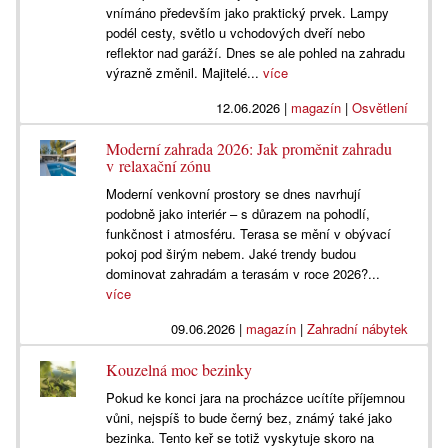
vnímáno především jako praktický prvek. Lampy
podél cesty, světlo u vchodových dveří nebo
reflektor nad garáží. Dnes se ale pohled na zahradu
výrazně změnil. Majitelé...
více
12.06.2026
|
magazín
|
Osvětlení
Moderní zahrada 2026: Jak proměnit zahradu
v relaxační zónu
Moderní venkovní prostory se dnes navrhují
podobně jako interiér – s důrazem na pohodlí,
funkčnost i atmosféru. Terasa se mění v obývací
pokoj pod širým nebem. Jaké trendy budou
dominovat zahradám a terasám v roce 2026?...
více
09.06.2026
|
magazín
|
Zahradní nábytek
Kouzelná moc bezinky
Pokud ke konci jara na procházce ucítíte příjemnou
vůni, nejspíš to bude černý bez, známý také jako
bezinka. Tento keř se totiž vyskytuje skoro na