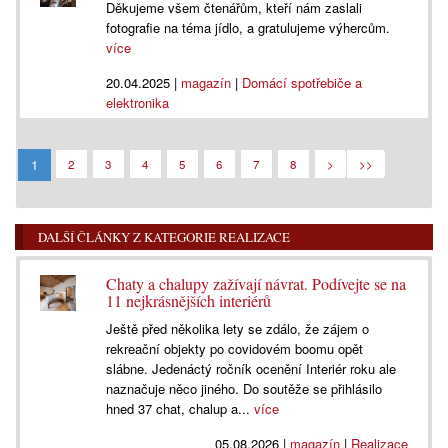
Děkujeme všem čtenářům, kteří nám zaslali
fotografie na téma jídlo, a gratulujeme výhercům.
více
20.04.2025
|
magazín
|
Domácí spotřebiče a
elektronika
1
2
3
4
5
6
7
8
>
>>
DALŠÍ ČLÁNKY Z KATEGORIE REALIZACE
Chaty a chalupy zažívají návrat. Podívejte se na
11 nejkrásnějších interiérů
Ještě před několika lety se zdálo, že zájem o
rekreační objekty po covidovém boomu opět
slábne. Jedenáctý ročník ocenění Interiér roku ale
naznačuje něco jiného. Do soutěže se přihlásilo
hned 37 chat, chalup a...
více
05.08.2026
|
magazín
|
Realizace