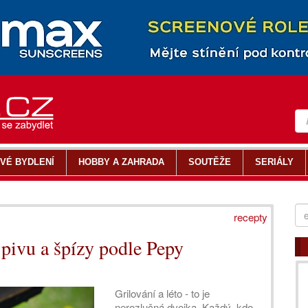
VÉ BYDLENÍ
HOBBY A ZAHRADA
SOUTĚŽE
SERIÁLY
recepty
 pivu a špízy podle Pepy
Grilování a léto - to je
nerozlučná dvojka. Každý, kdo