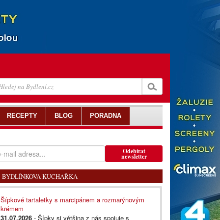
RECEPTY
BLOG
PORADNA
Odebírat
newsletter
BYDLÍNKOVA KUCHAŘKA
Šípkové tartaletky s marcipánem a rozmarýnovým
krémem
31.07.2026
- Šípky si většina z nás spojuje s