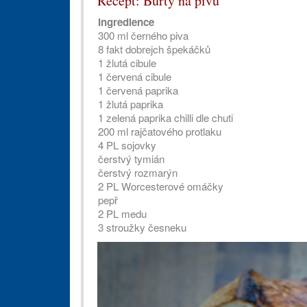
Recept: Buřty na pivu
Ingredience
300 ml černého piva
Foto: Pepa Nemrava
8 fakt dobrejch špekáčků
1 žlutá cibule
1 červená cibule
1 červená paprika
1 žlutá paprika
1 zelená paprika chilli dle chuti
200 ml rajčatového protlaku
4 PL sojovky
čerstvý tymián
čerstvý rozmarýn
2 PL Worcesterové omáčky
pepř
2 PL medu
3 stroužky česneku