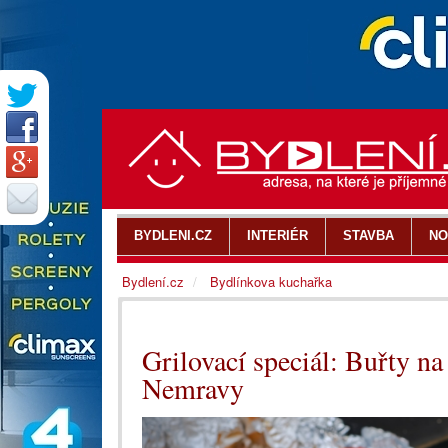
BYDLENI.CZ
INTERIÉR
STAVBA
NO
Bydlení.cz
Bydlínkova kuchařka
Grilovací speciál: Buřty na
Nemravy