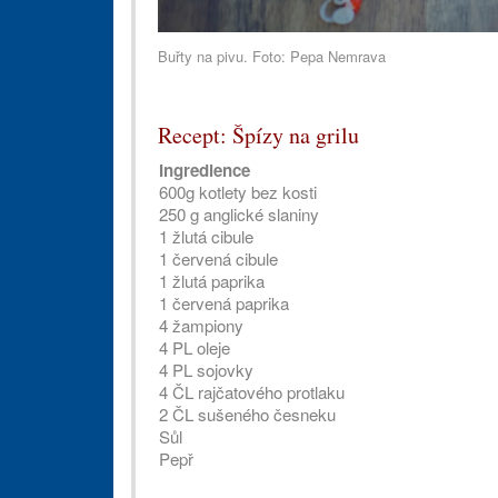
Buřty na pivu. Foto: Pepa Nemrava
Recept: Špízy na grilu
Ingredience
600g kotlety bez kosti
250 g anglické slaniny
1 žlutá cibule
1 červená cibule
1 žlutá paprika
1 červená paprika
4 žampiony
4 PL oleje
4 PL sojovky
4 ČL rajčatového protlaku
2 ČL sušeného česneku
Sůl
Pepř