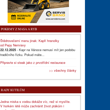
POKRMY Z MASA A RYB
Štědrovečerní menu jinak: Kapří hranolky
od Pepy Nemravy
22.12.2025
- Kapr na Vánoce nemusí mít jen podobu
tradičního řízku. Pokud máte...
Připravte si steak jako z prvotřídní restaurace
>> všechny články
RADY KUTILŮM
Jedna miska s vodou dokáže víc, než si myslíte.
V horkém létě může zachránit život ptákům i