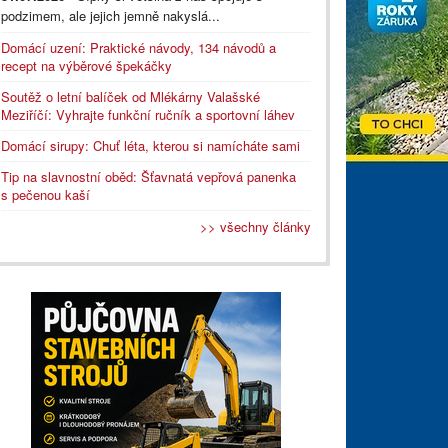
podzimem, ale jejich jemně nakyslá...
Domácí uzení: Praktické návody, 134 návodů a
recept na výběrové špekáčky
Soutěž o letní balíček od Mlékárny Valašské
Meziříčí: Vyhrajte funkční ručník a sportovní láhev
Domácí sirupy: Chuť léta, kterou si namícháte sami
Tip na slavnostní oběd: Šťavnatá vepřová panenka
s pečenou kaší
>> všechny články