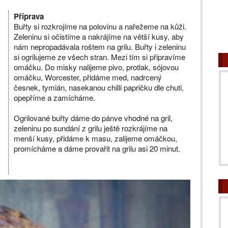
Příprava
Buřty si rozkrojíme na polovinu a nařežeme na kůži.
Zeleninu si očistíme a nakrájíme na větší kusy, aby
nám nepropadávala roštem na grilu. Buřty i zeleninu
si ogrilujeme ze všech stran. Mezi tím si připravíme
omáčku. Do misky nalijeme pivo, protlak, sójovou
omáčku, Worcester, přidáme med, nadrcený
česnek, tymián, nasekanou chilli papričku dle chuti,
opepříme a zamícháme.
Ogrilované buřty dáme do pánve vhodné na gril,
zeleninu po sundání z grilu ještě rozkrájíme na
menší kusy, přidáme k masu, zalijeme omáčkou,
promícháme a dáme provařit na grilu asi 20 minut.