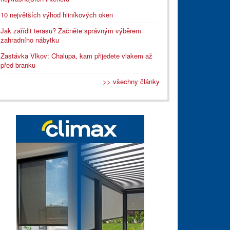
10 největších výhod hliníkových oken
Jak zařídit terasu? Začněte správným výběrem
zahradního nábytku
Zastávka Vlkov: Chalupa, kam přijedete vlakem až
před branku
>> všechny články