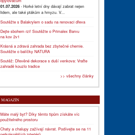
opylovačům
01.07.2026
- Horké letní dny dávají zabrat nejen
lidem, ale také ptákům a hmyzu. V...
Soutěžte s Balakrylem o sadu na renovaci dřeva
Dejte sbohem rzi! Soutěžte o Primalex Barvu
na kov 2v1
Krásná a zdravá zahrada bez zbytečné chemie.
Soutěžte o balíčky NATURA
Soutěž: Dřevěné dekorace s duší venkova: Vraťte
zahradě kouzlo tradice
>> všechny články
MAGAZÍN
Máte malý byt? Díky těmto tipům získáte víc
použitelného prostoru
Chaty a chalupy zažívají návrat. Podívejte se na 11
nejkrásnějších interiérů