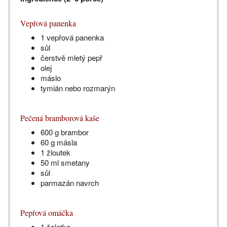
Vepřová panenka
1 vepřová panenka
sůl
čerstvě mletý pepř
olej
máslo
tymián nebo rozmarýn
Pečená bramborová kaše
600 g brambor
60 g másla
1 žloutek
50 ml smetany
sůl
parmazán navrch
Pepřová omáčka
1 šalotka