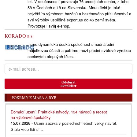
let. V současnosti provozuje 76 prodejních center, z toho
58 v Čechách a 18 na Slovensku. Mountfield je také
největším výrobcem bazénů a bazénového příslušenství a
své výrobky úspěšně exportuje do 46 zemí světa.
Provozuje i svůj e-shop.
KORADO a.s.
Jsme dynamická česká společnost s nadnárodní
majetkovou účastí a patříme mezi přední světové výrobce
ocelových otopných těles.
Odebírat
newsletter
POKRMY Z MASA A RYB
Domácí uzení: Praktické návody, 134 návodů a recept
na výběrové špekáčky
15.07.2026
- Uzení zažívá v posledních letech velký návrat.
Stále více lidí si...