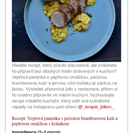
Hledáte recept, který působí slavnostně, ale zvládnete
ho připravit bez dlouhých hodin strávených v kuchyni?
Vepřová panenka s pepřovou omáčkou, pečenou
bramborovou kaší a jemnou vůní koňaku je sázkou na
jistotu. Výsledek připomíná jídlo z restaurace, přitom si
ho snadno připravíte ve vlastní kuchyni. Vyzkoušejte
recept mladého kuchaře, který sdílí své kulinářské
nápady na Instagramu pod účtem
@_terapie_jidlem_
.
Recept: Vepřová panenka s pečenou bramborovou kaší a
pepřovou omáčkou s koňakem
Ingredience (2–3 porce)