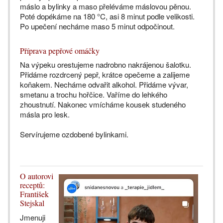
máslo a bylinky a maso přeléváme máslovou pěnou.
Poté dopékáme na 180 °C, asi 8 minut podle velikosti.
Po upečení necháme maso 5 minut odpočinout.
Příprava pepřové omáčky
Na výpeku orestujeme nadrobno nakrájenou šalotku.
Přidáme rozdrcený pepř, krátce opečeme a zalijeme
koňakem. Necháme odvařit alkohol. Přidáme vývar,
smetanu a trochu hořčice. Vaříme do lehkého
zhoustnutí. Nakonec vmícháme kousek studeného
másla pro lesk.
Servírujeme ozdobené bylinkami.
O autorovi
receptů:
František
Stejskal
Jmenuji