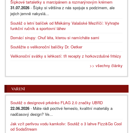
Šípkové tartaletky s marcipánem a rozmarýnovým krémem
31.07.2026
- Šípky si většina z nás spojuje s podzimem, ale
jejich jemně nakyslá...
Soutěž o letní balíček od Mlékárny Valašské Meziříčí: Vyhrajte
funkční ručník a sportovní láhev
Domácí sirupy: Chuť léta, kterou si namícháte sami
Soutěžte o velikonoční balíčky Dr. Oetker
Velikonoční svátky s lehkostí: tři recepty z horkovzdušné fritézy
>> všechny články
VAŘENÍ
Soutěž o designové prkénko FLAG 2.0 značky UBRD
22.06.2026
- Máte rádi poctivé řemeslo, kvalitní materiály a
nadčasový design? Ve...
Jak vzít perlivou vodu kamkoliv: Soutěž o 3 lahve Fizz&Go Cool
od SodaStream