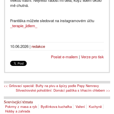
velkou vášní. Největší radost mi dělá, když lidem okolo
mě chutná.
Františka můžete sledovat na instagramovém účtu
_terapie_jidlem_
10.06.2026
|
redakce
Poslat e-mailem
|
Verze pro tisk
<< Grilovací speciál: Buřty na pivu a špízy podle Pepy Nemravy
Silvestrovské pohoštění: Domácí paštika s trhacím chlebem >>
Související témata
Pokrmy z masa a ryb
Bydlínkova kuchařka
Vaření
Kuchyně
Hobby a zahrada