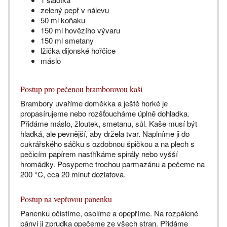
zelený pepř v nálevu
50 ml koňaku
150 ml hovězího vývaru
150 ml smetany
lžička dijonské hořčice
máslo
Postup pro pečenou bramborovou kaši
Brambory uvaříme doměkka a ještě horké je
propasírujeme nebo rozšťoucháme úplně dohladka.
Přidáme máslo, žloutek, smetanu, sůl. Kaše musí být
hladká, ale pevnější, aby držela tvar. Naplníme ji do
cukrářského sáčku s ozdobnou špičkou a na plech s
pečicím papírem nastříkáme spirály nebo vyšší
hromádky. Posypeme trochou parmazánu a pečeme na
200 °C, cca 20 minut dozlatova.
Postup na vepřovou panenku
Panenku očistíme, osolíme a opepříme. Na rozpálené
pánvi ji zprudka opečeme ze všech stran. Přidáme