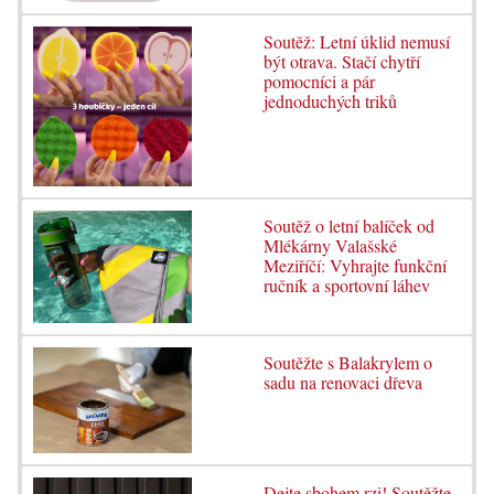
Soutěž: Letní úklid nemusí
být otrava. Stačí chytří
pomocníci a pár
jednoduchých triků
Soutěž o letní balíček od
Mlékárny Valašské
Meziříčí: Vyhrajte funkční
ručník a sportovní láhev
Soutěžte s Balakrylem o
sadu na renovaci dřeva
Dejte sbohem rzi! Soutěžte