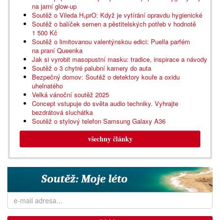
na jarní glow-up
Soutěž o Vileda H₂prO: Když je vytírání opravdu hygienické
Soutěž o balíček semen a pěstitelských potřeb v hodnotě
1 500 Kč
Soutěž o limitovanou valentýnskou edici: Puella parfém
na praní Queenka
Jak si vyrobit masopustní masku: tradice, inspirace a návody
Soutěž o 3 chytré palubní kamery do auta
Bezpečný domov: Soutěž o detektory kouře a oxidu
uhelnatého
Velká vánoční soutěž 2025
Concept vstupuje do světa audio techniky. Vyhrajte
bezdrátová sluchátka
Soutěž o stylový telefon Samsung Galaxy A36
všechny články