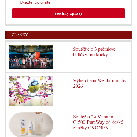
Ukažte, co umíte
všechny zprávy
ČLÁNKY
Soutěžte o 3 prémiové
balíčky pro kočky
Výherci soutěže: Jaro u nás
2026
Soutěž o 2× Vitamin
C 500 PureWay od české
značky OVONEX