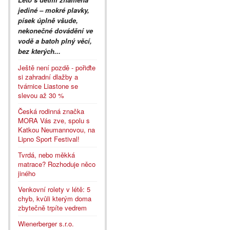
jediné – mokré plavky,
písek úplně všude,
nekonečné dovádění ve
vodě a batoh plný věcí,
bez kterých...
Ještě není pozdě - pořiďte
si zahradní dlažby a
tvárnice Liastone se
slevou až 30 %
Česká rodinná značka
MORA Vás zve, spolu s
Katkou Neumannovou, na
Lipno Sport Festival!
Tvrdá, nebo měkká
matrace? Rozhoduje něco
jiného
Venkovní rolety v létě: 5
chyb, kvůli kterým doma
zbytečně trpíte vedrem
Wienerberger s.r.o.