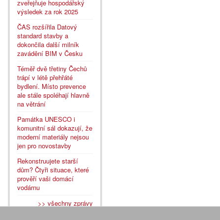
zveřejňuje hospodářský
výsledek za rok 2025
ČAS rozšířila Datový
standard stavby a
dokončila další milník
zavádění BIM v Česku
Téměř dvě třetiny Čechů
trápí v létě přehřáté
bydlení. Místo prevence
ale stále spoléhají hlavně
na větrání
Památka UNESCO i
komunitní sál dokazují, že
moderní materiály nejsou
jen pro novostavby
Rekonstruujete starší
dům? Čtyři situace, které
prověří vaši domácí
vodárnu
>> všechny zprávy