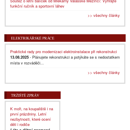
Soutěž o letní balíček od Mlékárny Valašské Meziříčí: Vyhrajte
funkční ručník a sportovní láhev
>> všechny články
ELEKTRIKÁŘSKÉ PRÁCE
Praktické rady pro modernizaci elektroinstalace při rekonstrukci
13.08.2025
- Plánujete rekonstrukci a potýkáte se s nedostatkem
místa v rozváděči...
>> všechny články
TRŽIŠTĚ ZPRÁV
K moři, na koupaliště i na
první prázdniny. Letní
nezbytnosti, které ocení
děti i rodiče
Léto s dětmi znamená