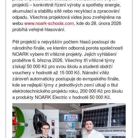
projektů – konkrétně řízení výroby a spotřeby energie,
akumulaci a stabilitu sítě nebo recyklaci a zpracování
odpadu. Všechna projektová videa jsou zveřejněna na
webu
www.noark-schools.com
, kde do 28. února 2026
probíhá veřejné hlasování.
Pět projektů s nejvyšším počtem hlasů postoupí do
národního finále, ve kterém odborná porota společnosti
NOARK vybere tři vítězné projekty. Jejich vyhlášení
proběhne 6. března 2026. Všechny tři vítězné týmy
získají 50 000 Kč pro svou školu a studenti obdrží
vouchery v hodnotě až 15 000 Kč. Národní vítěz
zároveň automaticky postupuje do evropského finále,
kde se nejlepší týmy z jednotlivých zemí utkají o titul
elektrotechnického projektu roku, 200 000 Kč pro školu
a produkty NOARK Electric v hodnotě 50 000 Kč.