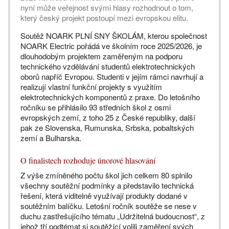
nyní může veřejnost svými hlasy rozhodnout o tom,
který český projekt postoupí mezi evropskou elitu.
Soutěž NOARK PLNÍ SNY ŠKOLÁM, kterou společnost
NOARK Electric pořádá ve školním roce 2025/2026, je
dlouhodobým projektem zaměřeným na podporu
technického vzdělávání studentů elektrotechnických
oborů napříč Evropou. Studenti v jejím rámci navrhují a
realizují vlastní funkční projekty s využitím
elektrotechnických komponentů z praxe. Do letošního
ročníku se přihlásilo 93 středních škol z osmi
evropských zemí, z toho 25 z České republiky, další
pak ze Slovenska, Rumunska, Srbska, pobaltských
zemí a Bulharska.
O finalistech rozhoduje únorové hlasování
Z výše zmíněného počtu škol jich celkem 80 splnilo
všechny soutěžní podmínky a představilo technická
řešení, která viditelně využívají produkty dodané v
soutěžním balíčku. Letošní ročník soutěže se nese v
duchu zastřešujícího tématu „Udržitelná budoucnost“, z
jehož tří podtémat si soutěžící volili zaměření svých