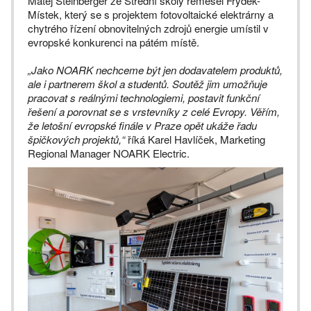
Matěj Steinberger ze Střední školy řemesel Frýdek-
Místek, který se s projektem fotovoltaické elektrárny a
chytrého řízení obnovitelných zdrojů energie umístil v
evropské konkurenci na pátém místě.
„Jako NOARK nechceme být jen dodavatelem produktů,
ale i partnerem škol a studentů. Soutěž jim umožňuje
pracovat s reálnými technologiemi, postavit funkční
řešení a porovnat se s vrstevníky z celé Evropy. Věřím,
že letošní evropské finále v Praze opět ukáže řadu
špičkových projektů,“
říká Karel Havlíček, Marketing
Regional Manager NOARK Electric.