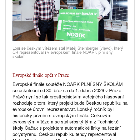
Loni se českým vítězem stal Matěj Steinberger (vlevo), který
ČR reprezentoval i v evropském finále NOARK plní sny
školám
Evropské finále opět v Praze
Evropské finále soutěže NOARK PLNÍ SNY ŠKOLÁM
se uskuteční od 30. března do 1. dubna 2026 v Praze.
Právě nyní se tak prostřednictvím veřejného hlasování
rozhoduje o tom, který projekt bude Českou republiku na
evropské úrovni reprezentovat. Loňský ročník byl
historicky prvním s evropským finále. Celkovým
evropským vítězem se stal srbský tým z Technické
školy Čačak s projektem automatické linky na řezání
polystyrenu. Českou republiku tehdy reprezentoval